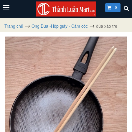
0
Trang chủ
Ông Dũa -Hộp giấy - Cắm cốc
đũa xào tre