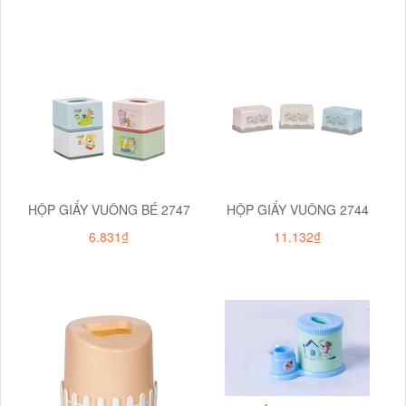
HỘP GIẤY VUÔNG BÉ 2747
HỘP GIẤY VUÔNG 2744
6.831₫
11.132₫