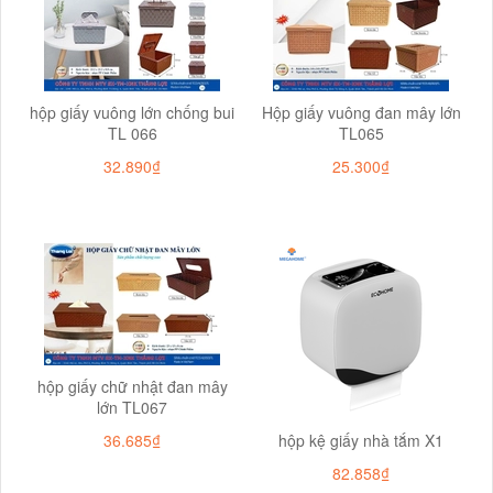
hộp giấy vuông lớn chống bui
Hộp giấy vuông đan mây lớn
TL 066
TL065
32.890₫
25.300₫
hộp giấy chữ nhật đan mây
lớn TL067
36.685₫
hộp kệ giấy nhà tắm X1
82.858₫