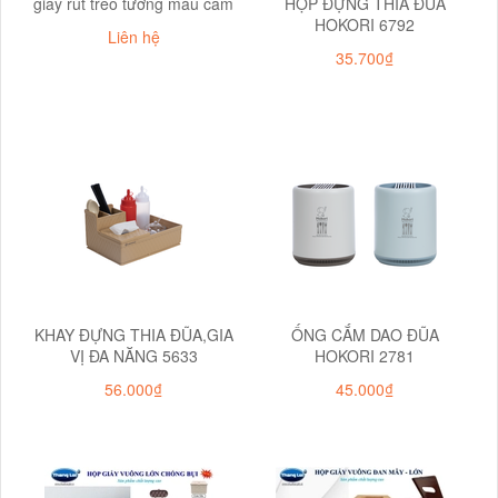
giấy rút treo tường màu cam
HỘP ĐỰNG THÌA ĐŨA
HOKORI 6792
Liên hệ
35.700₫
KHAY ĐỰNG THIA ĐŨA,GIA
ỐNG CẮM DAO ĐŨA
VỊ ĐA NĂNG 5633
HOKORI 2781
56.000₫
45.000₫