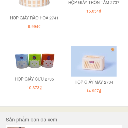
HỘP GIẤY TRÒN TĂM 2737
15.054₫
HỘP GIẤY RÀO HOA 2741
9.994₫
HỘP GIẤY CỪU 2735
HỘP GIẤY MÂY 2734
10.373₫
14.927₫
Sản phẩm bạn đã xem