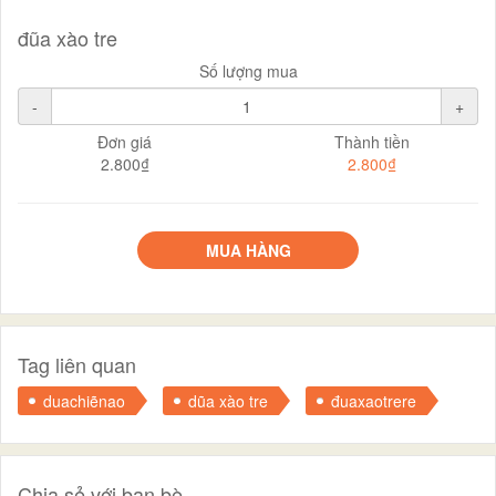
đũa xào tre
Số lượng mua
-
+
Đơn giá
Thành tiền
2.800₫
2.800₫
MUA HÀNG
Tag liên quan
duachiẽnao
dũa xào tre
đuaxaotrere
Chia sẻ với bạn bè