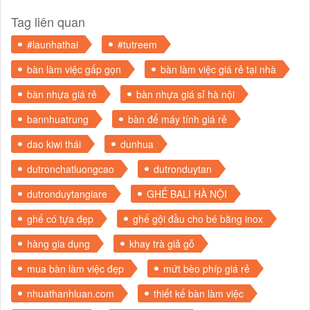
Tag liên quan
#launhathai
#tutreem
bàn làm việc gấp gọn
bàn làm việc giá rẻ tại nhà
bàn nhựa giá rẻ
bàn nhựa giá sỉ hà nội
bannhuatrung
bàn để máy tính giá rẻ
dao kiwi thái
dunhua
dutronchatluongcao
dutronduytan
dutronduytangiare
GHẾ BALI HÀ NỘI
ghế có tựa đẹp
ghế gội đầu cho bé bằng inox
hàng gia dụng
khay trà giả gỗ
mua bàn làm việc đẹp
mứt bèo phíp giá rẻ
nhuathanhluan.com
thiết kế bàn làm việc