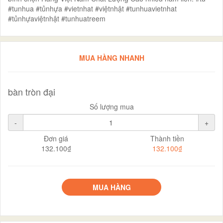
#tunhua #tủnhựa #vietnhat #việtnhật #tunhuavietnhat
#tủnhựaviệtnhật #tunhuatreem
MUA HÀNG NHANH
bàn tròn đại
Số lượng mua
-
+
Đơn giá
Thành tiền
132.100₫
132.100₫
MUA HÀNG