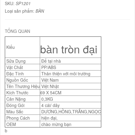
SKU:
SP1201
Loại sản phẩm:
BÀN
TỔNG QUAN
bàn tròn đại
Kiểu
Sửa Dụng
Để tại nhà
Vật Chất
PP/ABS
Đặc Tính
Thân thiện với môi trường
Nguồn Gốc
Việt Nam
Tên Thương Hiệu
Việt Nhật
Kích Thước
69 X 54CM
Cân Nặng
0,3KG
Đóng Gói
4 cái/ dây
Màu Sắc
DƯƠNG,HỒNG,TRẮNG,NGỌC
Phong Cách
hiện đại,
OEM
chào mừng bạn
b