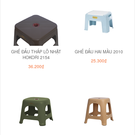
GHẾ ĐẨU THẤP LỖ NHẬT
GHẾ ĐẨU HAI MẦU 2010
HOKORI 2154
25.300₫
36.200₫