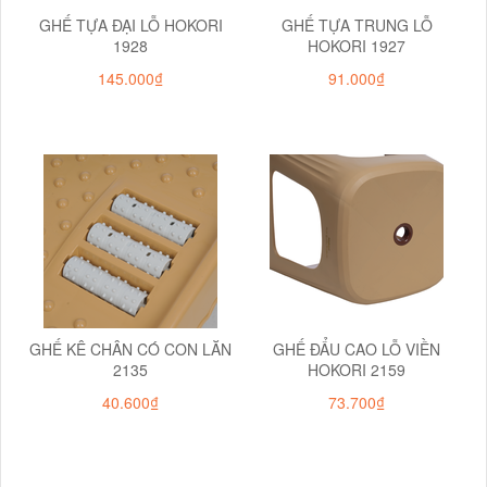
GHẾ TỰA ĐẠI LỖ HOKORI
GHẾ TỰA TRUNG LỖ
1928
HOKORI 1927
145.000₫
91.000₫
GHẾ KÊ CHÂN CÓ CON LĂN
GHẾ ĐẨU CAO LỖ VIỀN
2135
HOKORI 2159
40.600₫
73.700₫