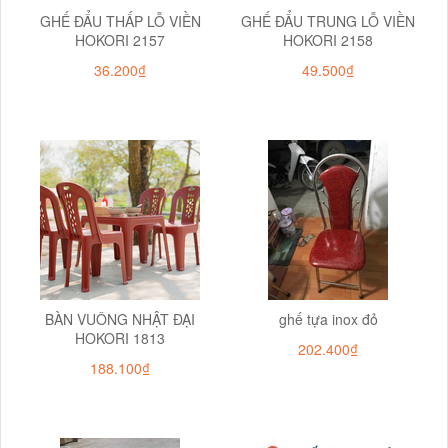
GHẾ ĐẨU THẤP LỖ VIỀN
GHẾ ĐẨU TRUNG LỖ VIỀN
HOKORI 2157
HOKORI 2158
36.200₫
49.500₫
BÀN VUÔNG NHẬT ĐẠI
ghế tựa inox đỏ
HOKORI 1813
202.400₫
188.100₫