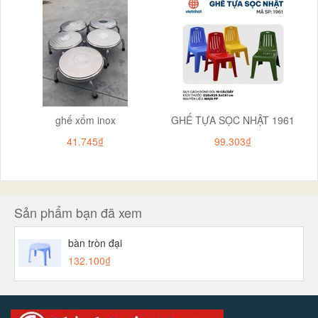
ghế xổm inox
GHẾ TỰA SỌC NHẬT 1961
41.745₫
99.303₫
Sản phẩm bạn đã xem
bàn tròn đại
132.100₫