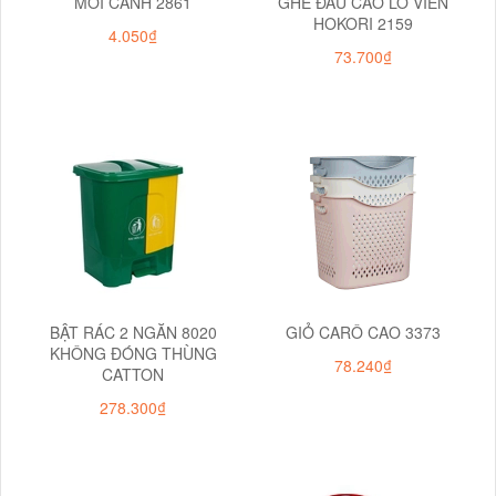
MÔI CANH 2861
GHẾ ĐẨU CAO LỖ VIỀN
HOKORI 2159
4.050₫
73.700₫
BẬT RÁC 2 NGĂN 8020
GIỎ CARÔ CAO 3373
KHÔNG ĐÓNG THÙNG
78.240₫
CATTON
278.300₫