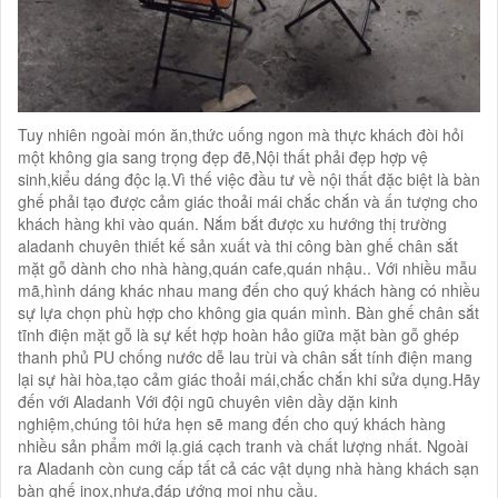
Tuy nhiên ngoài món ăn,thức uống ngon mà thực khách đòi hỏi
một không gia sang trọng đẹp đẽ,Nội thất phải đẹp hợp vệ
sinh,kiểu dáng độc lạ.Vì thế việc đầu tư về nội thất đặc biệt là bàn
ghế phải tạo được cảm giác thoải mái chắc chắn và ấn tượng cho
khách hàng khi vào quán. Nắm bắt được xu hướng thị trường
aladanh chuyên thiết kế sản xuất và thi công bàn ghế chân sắt
mặt gỗ dành cho nhà hàng,quán cafe,quán nhậu.. Với nhiều mẫu
mã,hình dáng khác nhau mang đến cho quý khách hàng có nhiều
sự lựa chọn phù hợp cho không gia quán mình. Bàn ghế chân sắt
tĩnh điện mặt gỗ là sự kết hợp hoàn hảo giữa mặt bàn gỗ ghép
thanh phủ PU chống nước dễ lau trùi và chân sắt tính điện mang
lại sự hài hòa,tạo cảm giác thoải mái,chắc chắn khi sửa dụng.Hãy
đến với Aladanh Với đội ngũ chuyên viên dầy dặn kinh
nghiệm,chúng tôi hứa hẹn sẽ mang đến cho quý khách hàng
nhiều sản phẩm mới lạ.giá cạch tranh và chất lượng nhất. Ngoài
ra Aladanh còn cung cấp tất cả các vật dụng nhà hàng khách sạn
bàn ghế inox,nhựa,đáp ướng mọi nhu cầu.