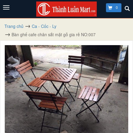
0
Trang chủ
Ca - Cốc - Ly
Bàn ghế cafe chân sắt mặt gỗ gia rẻ NO:007