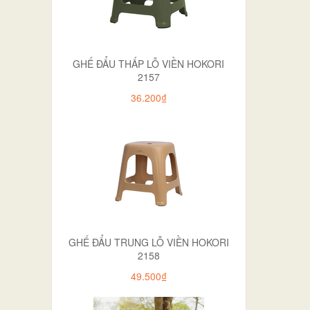
GHẾ ĐẨU THẤP LỖ VIỀN HOKORI
2157
36.200₫
GHẾ ĐẨU TRUNG LỖ VIỀN HOKORI
2158
49.500₫