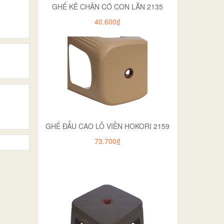
GHẾ KÊ CHÂN CÓ CON LĂN 2135
40.600₫
GHẾ ĐẨU CAO LỖ VIỀN HOKORI 2159
73.700₫