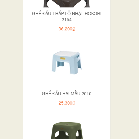
GHẾ ĐẨU THẤP LỖ NHẬT HOKORI
2154
36.200₫
GHẾ ĐẨU HAI MẦU 2010
25.300₫