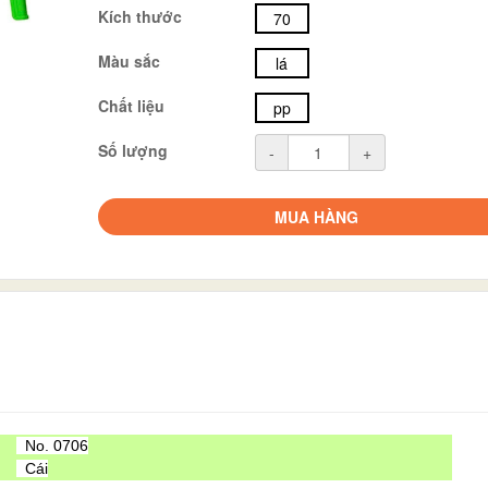
Kích thước
70
Màu sắc
lá
Chất liệu
pp
Số lượng
-
+
MUA HÀNG
No. 0706
Cái