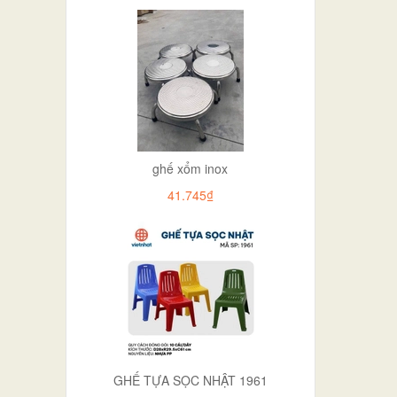
ghế xổm inox
41.745₫
GHẾ TỰA SỌC NHẬT 1961