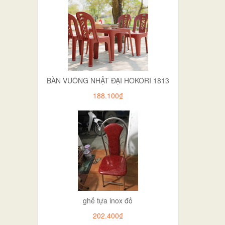
BÀN VUÔNG NHẬT ĐẠI HOKORI 1813
188.100₫
ghế tựa inox đỏ
202.400₫