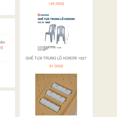
145.000₫
iền
0₫
GHẾ TỰA TRUNG LỖ HOKORI 1927
91.000₫