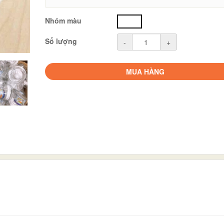
Nhóm màu
trắng
Số lượng
-
+
MUA HÀNG