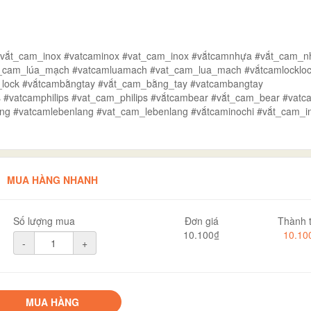
#vắt_cam_inox #vatcaminox #vat_cam_inox #vắtcamnhựa #vắt_cam_
_cam_lúa_mạch #vatcamluamach #vat_cam_lua_mach #vắtcamlocklo
k_lock #vắtcambằngtay #vắt_cam_bằng_tay #vatcambangtay
s #vatcamphilips #vat_cam_philips #vắtcambear #vắt_cam_bear #vat
ng #vatcamlebenlang #vat_cam_lebenlang #vắtcaminochi #vắt_cam_i
MUA HÀNG NHANH
Số lượng mua
Đơn giá
Thành t
10.100₫
10.10
-
+
MUA HÀNG