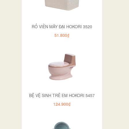
RỔ VIỀN MÂY ĐẠI HOKORI 3520
51.800₫
BỆ VỆ SINH TRẺ EM HOKORI 5457
124.900₫