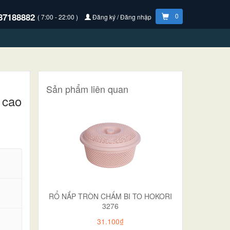
87188882
0
( 7:00 - 22:00 )
Đăng ký / Đăng nhập
Sản phẩm liên quan
 cao
RỔ NẮP TRÒN CHẤM BI TO HOKORI
3276
31.100₫
.