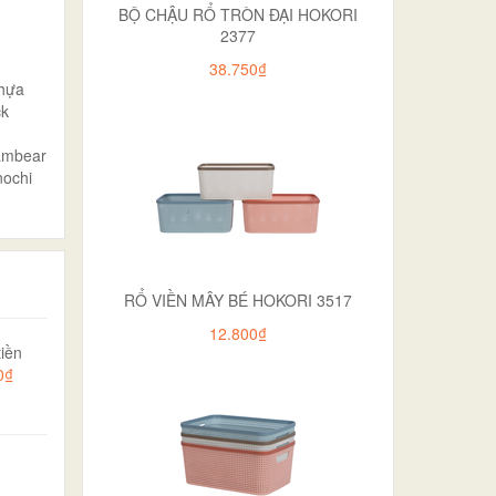
BỘ CHẬU RỔ TRÒN ĐẠI HOKORI
2377
38.750₫
nhựa
ck
cambear
nochi
RỔ VIỀN MÂY BÉ HOKORI 3517
12.800₫
iền
0₫