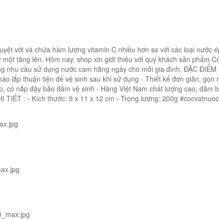
uyệt vời và chứa hàm lượng vitamin C nhiều hơn so với các loại nước 
 một tăng lên. Hôm nay, shop xin giới thiệu với quý khách sản phẩm C
ng nhu cầu sử dụng nước cam hằng ngày cho mỗi gia đình. ĐẶC ĐIỂM
o lắp thuận tiện để vệ sinh sau khi sử dụng - Thiết kế đơn giản, gọn 
ẹp, có nắp đậy bảo đảm vệ sinh - Hàng Việt Nam chất lượng cao, đảm 
 TIẾT : - Kích thước: 9 x 11 x 12 cm - Trọng lượng: 200g #cocvatnu