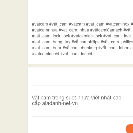
#vắtcam #vắt_cam #vatcam #vat_cam #vắtcaminox 
#vatcamnhua #vat_cam_nhua #vắtcamlúamạch #vắt
#vắt_cam_lock_lock #vatcamlocklock #vat_cam_loc
#vat_cam_bang_tay #vắtcamphilips #vắt_cam_philip
#vat_cam_bear #vắtcamlebenlang #vắt_cam_lebenla
#vatcaminochi #vat_cam_inochi
vắt cam trong suốt nhựa việt nhật cao
cấp aladanh-net-vn