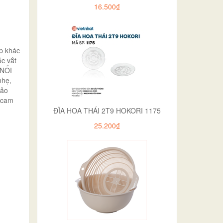
16.500₫
ép khác
ốc vắt
 NỔI
nhẹ,
bảo
occam
ĐĨA HOA THÁI 2T9 HOKORI 1175
25.200₫