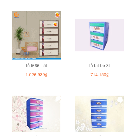
tủ t666 - 5t
tủ bít bé 3t
1.026.939₫
714.150₫