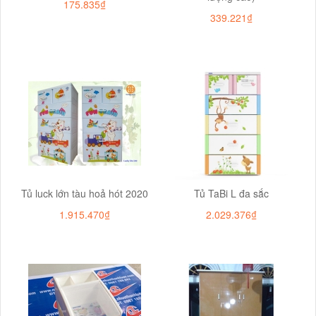
175.835₫
339.221₫
Tủ luck lớn tàu hoả hót 2020
Tủ TaBi L đa sắc
1.915.470₫
2.029.376₫