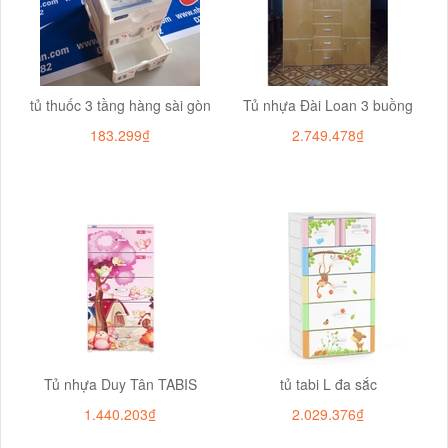
tủ thuốc 3 tầng hàng sài gòn
Tủ nhựa Đài Loan 3 buồng
183.299₫
2.749.478₫
Tủ nhựa Duy Tân TABIS
tủ tabi L đa sắc
1.440.203₫
2.029.376₫