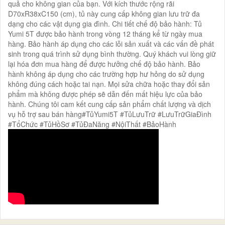
quả cho không gian của bạn. Với kích thước rộng rãi
D70xR38xC150 (cm), tủ này cung cấp không gian lưu trữ đa
dạng cho các vật dụng gia đình. Chi tiết chế độ bảo hành: Tủ
Yumi 5T được bảo hành trong vòng 12 tháng kể từ ngày mua
hàng. Bảo hành áp dụng cho các lỗi sản xuất và các vấn đề phát
sinh trong quá trình sử dụng bình thường. Quý khách vui lòng giữ
lại hóa đơn mua hàng để được hưởng chế độ bảo hành. Bảo
hành không áp dụng cho các trường hợp hư hỏng do sử dụng
không đúng cách hoặc tai nạn. Mọi sửa chữa hoặc thay đổi sản
phẩm mà không được phép sẽ dẫn đến mất hiệu lực của bảo
hành. Chúng tôi cam kết cung cấp sản phẩm chất lượng và dịch
vụ hỗ trợ sau bán hàng#TủYumi5T #TủLưuTrữ #LưuTrữGiaĐình
#TổChức #TủHồSơ #TủĐaNăng #NộiThất #BảoHành