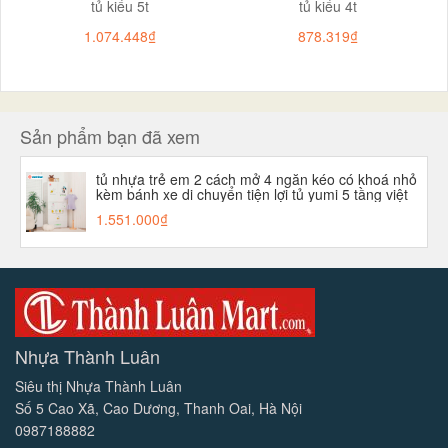
tủ kiểu 5t
tủ kiểu 4t
1.074.448₫
878.319₫
Sản phẩm bạn đã xem
tủ nhựa trẻ em 2 cách mở 4 ngăn kéo có khoá nhỏ
kèm bánh xe di chuyển tiện lợi tủ yumi 5 tầng việt
nhật aladanh-net-vn
1.551.000₫
Nhựa Thành Luân
Siêu thị Nhựa Thành Luân
Số 5 Cao Xã, Cao Dương, Thanh Oai, Hà Nội
0987188882