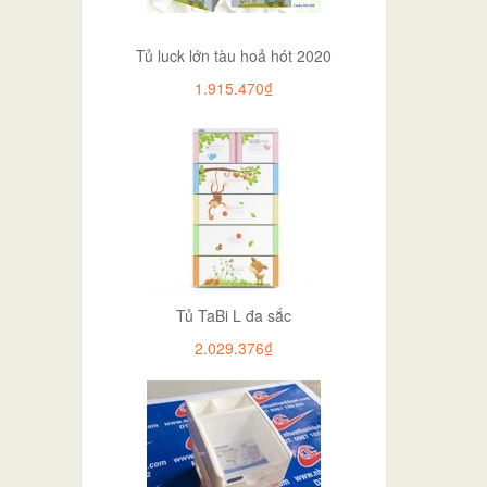
Tủ luck lớn tàu hoả hót 2020
1.915.470₫
Tủ TaBi L đa sắc
2.029.376₫