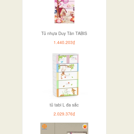
Tủ nhựa Duy Tân TABIS
1.440.203₫
tủ tabi L đa sắc
2.029.376₫