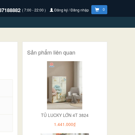
87188882
0
( 7:00 - 22:00 )
Đăng ký / Đăng nhập
Sản phẩm liên quan
TỦ LUCKY LỚN 4T 3824
.
1.441.000₫