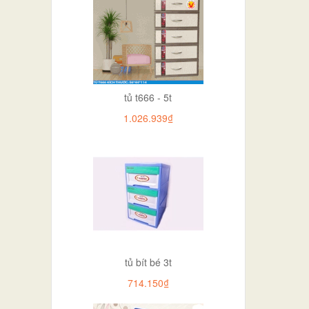
tủ t666 - 5t
1.026.939₫
tủ bít bé 3t
714.150₫