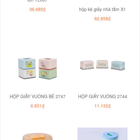
36.685₫
hộp kệ giấy nhà tắm X1
82.858₫
HỘP GIẤY VUÔNG BÉ 2747
HỘP GIẤY VUÔNG 2744
6.831₫
11.132₫