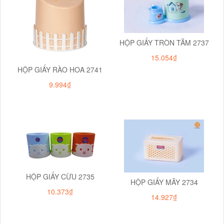
HỘP GIẤY TRÒN TĂM 2737
15.054₫
HỘP GIẤY RÀO HOA 2741
9.994₫
HỘP GIẤY CỪU 2735
HỘP GIẤY MÂY 2734
10.373₫
14.927₫