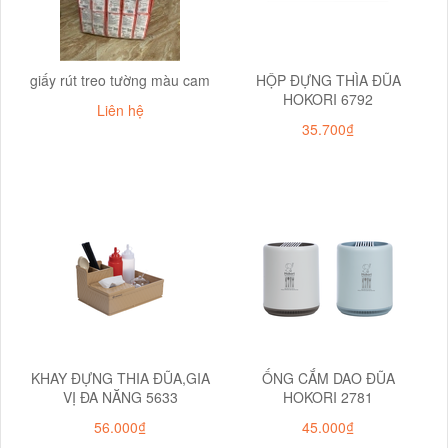
giấy rút treo tường màu cam
HỘP ĐỰNG THÌA ĐŨA
HOKORI 6792
Liên hệ
35.700₫
KHAY ĐỰNG THIA ĐŨA,GIA
ỐNG CẮM DAO ĐŨA
VỊ ĐA NĂNG 5633
HOKORI 2781
56.000₫
45.000₫