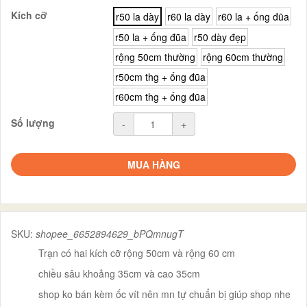
Kích cỡ
r50 la dày
r60 la dày
r60 la + ống đũa
r50 la + ống đũa
r50 dày đẹp
rộng 50cm thường
rộng 60cm thường
r50cm thg + ống đũa
r60cm thg + ống đũa
Số lượng
-
+
MUA HÀNG
SKU:
shopee_6652894629_bPQmnugT
Trạn có hai kích cỡ rộng 50cm và rộng 60 cm
chiều sâu khoảng 35cm và cao 35cm
shop ko bán kèm ốc vít nên mn tự chuẩn bị giúp shop nhe