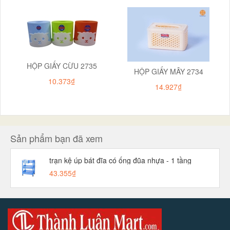
HỘP GIẤY CỪU 2735
HỘP GIẤY MÂY 2734
10.373₫
14.927₫
Sản phẩm bạn đã xem
trạn kệ úp bát đĩa có ống đũa nhựa - 1 tầng
43.355₫