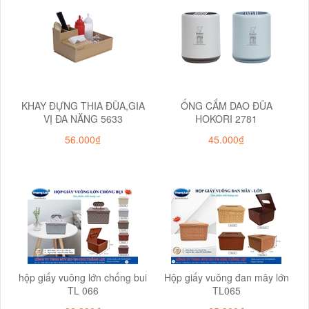
KHAY ĐỰNG THIA ĐŨA,GIA
ỐNG CẮM DAO ĐŨA
VỊ ĐA NĂNG 5633
HOKORI 2781
56.000₫
45.000₫
hộp giấy vuông lớn chống bui
Hộp giấy vuông đan mây lớn
TL 066
TL065