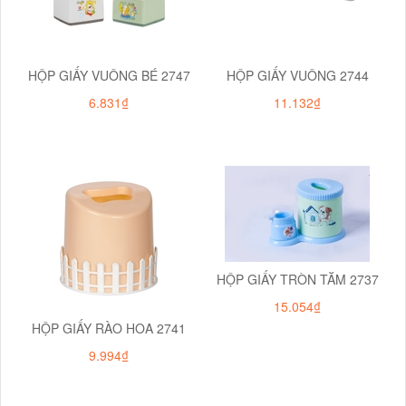
HỘP GIẤY VUÔNG BÉ 2747
HỘP GIẤY VUÔNG 2744
6.831₫
11.132₫
HỘP GIẤY TRÒN TĂM 2737
15.054₫
HỘP GIẤY RÀO HOA 2741
9.994₫