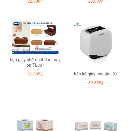
32.890₫
25.300₫
hộp giấy chữ nhật đan mây
lớn TL067
36.685₫
hộp kệ giấy nhà tắm X1
82.858₫