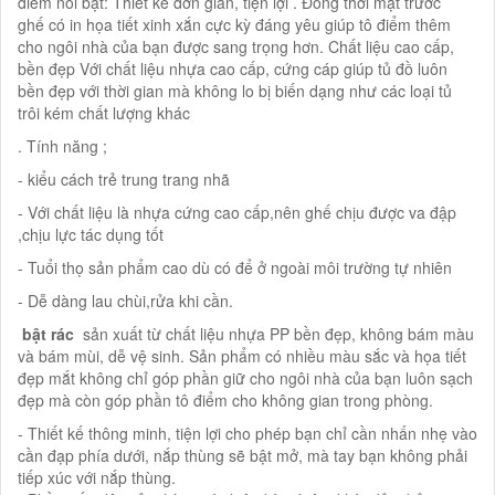
điểm nổi bật: Thiết kế đơn giản, tiện lợi . Đồng thời mặt trước
ghế có in họa tiết xinh xắn cực kỳ đáng yêu giúp tô điểm thêm
cho ngôi nhà của bạn được sang trọng hơn. Chất liệu cao cấp,
bền đẹp Với chất liệu nhựa cao cấp, cứng cáp giúp tủ đồ luôn
bền đẹp với thời gian mà không lo bị biến dạng như các loại tủ
trôi kém chất lượng khác
. Tính năng ;
- kiểu cách trẻ trung trang nhã
- Với chất liệu là nhựa cứng cao cấp,nên ghế chịu được va đập
,chịu lực tác dụng tốt
- Tuổi thọ sản phẩm cao dù có để ở ngoài môi trường tự nhiên
- Dễ dàng lau chùi,rửa khi cần.
​ bật rác
sản xuất từ chất liệu nhựa PP bền đẹp, không bám màu
và bám mùi, dễ vệ sinh. Sản phẩm có nhiều màu sắc và họa tiết
đẹp mắt không chỉ góp phần giữ cho ngôi nhà của bạn luôn sạch
đẹp mà còn góp phần tô điểm cho không gian trong phòng.
- Thiết kế thông minh, tiện lợi cho phép bạn chỉ cần nhấn nhẹ vào
cần đạp phía dưới, nắp thùng sẽ bật mở, mà tay bạn không phải
tiếp xúc với nắp thùng.