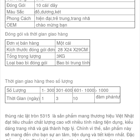
Đóng Gói
10 cái/ dây
Màu Sắc
đỏ,dương,két
Phong Cách
hiện đại,trẻ trung,trang nhã
OEM
chào mừng bạn
Đóng gói và thời gian giao hàng
Đơn vị bán hàng
Một cái
Kích thước đóng gói đơn
28 X24 X29CM
Tổng trọng lượng
3KG
Loại bao bì đóng gói
Bao bì trung tính
Thời gian giao hàng theo số lượng
Số Lượng
1- 300
301-600
601- 1000
> 1000
đàm phántư
Thời Gian (ngày)
1
3
10
thùng rác lật tròn 5315 là sản phẩm mang thương hiệu Việt Nhật
đạt tiêu chuẩn chất lượng cao với nhiều tính năng tiện dụng, kiểu
dáng trang nhã và giá thành hợp lý. Chính vì thế, sản phẩm này
sẽ mang đến cho bạn sự an tâm, tiện dụng và tiết kiệm nhất. Đặc