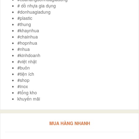
# dồ nhựa gia dụng
#donhuagiadung
#plastic
#thung
#khaynhua
#chainhua
#hopnhua
#nhua
#kinhdoanh
#việt nhật
#buôn
#tiện ích
#shop
#inox
#tổng kho
khuyến mãi
MUA HÀNG NHANH