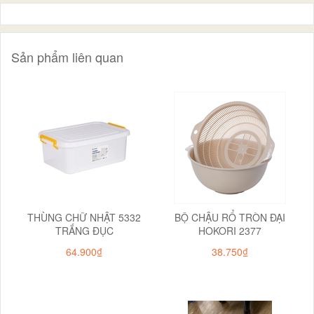
Sản phẩm liên quan
THÙNG CHỮ NHẬT 5332
BỘ CHẬU RỔ TRÒN ĐẠI
TRẮNG ĐỤC
HOKORI 2377
64.900₫
38.750₫