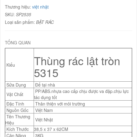
Thương hiệu:
việt nhật
SKU:
SP2535
Loại sản phẩm:
BẬT RÁC
TỔNG QUAN
Thùng rác lật tròn
Kiểu
5315
Sửa Dụng
Để tại nhà
PP/ABS.nhựa cao cấp chịu được va đập.chịu lực
Vật Chất
tác dụng tốt
Đặc Tính
Thân thiện với môi trường
Nguồn Gốc
Việt Nam
Tên Thương
Việt Nhật
Hiệu
Kích Thước
38,5 x 37 x 62CM
Cân Nặng
3KG