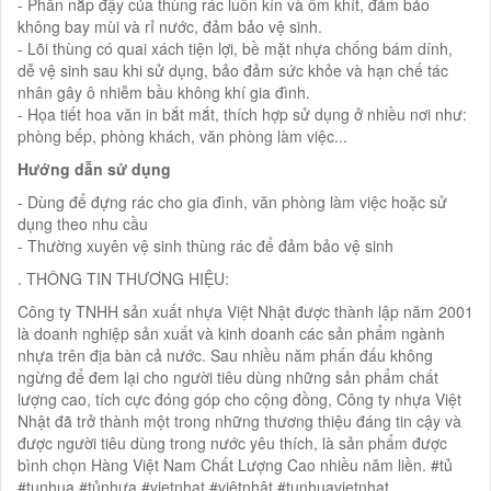
- Phần nắp đậy của thùng rác luôn kín và ôm khít, đảm bảo
không bay mùi và rỉ nước, đảm bảo vệ sinh.
- Lõi thùng có quai xách tiện lợi, bề mặt nhựa chống bám dính,
dễ vệ sinh sau khi sử dụng, bảo đảm sức khỏe và hạn chế tác
nhân gây ô nhiễm bầu không khí gia đình.
- Họa tiết hoa văn in bắt mắt, thích hợp sử dụng ở nhiều nơi như:
phòng bếp, phòng khách, văn phòng làm việc...
Hướng dẫn sử dụng
- Dùng để đựng rác cho gia đình, văn phòng làm việc hoặc sử
dụng theo nhu cầu
- Thường xuyên vệ sinh thùng rác để đảm bảo vệ sinh
. THÔNG TIN THƯƠNG HIỆU:
Công ty TNHH sản xuất nhựa Việt Nhật được thành lập năm 2001
là doanh nghiệp sản xuất và kinh doanh các sản phẩm ngành
nhựa trên địa bàn cả nước. Sau nhiều năm phấn đấu không
ngừng để đem lại cho người tiêu dùng những sản phẩm chất
lượng cao, tích cực đóng góp cho cộng đồng, Công ty nhựa Việt
Nhật đã trở thành một trong những thương thiệu đáng tin cậy và
được người tiêu dùng trong nước yêu thích, là sản phẩm được
bình chọn Hàng Việt Nam Chất Lượng Cao nhiều năm liền. #tủ
#tunhua #tủnhựa #vietnhat #việtnhật #tunhuavietnhat