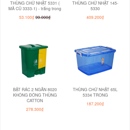
THÙNG CHỮ NHẬT 5331 (
THÙNG CHỮ NHẬT 145-
MÃ CŨ 3333-1) - trắng trong
5330
53.100₫
99.000₫
409.200₫
BẬT RÁC 2 NGĂN 8020
THÙNG CHỮ NHẬT 65L
KHÔNG ĐÓNG THÙNG
5334 TRONG
CATTON
187.200₫
278.300₫