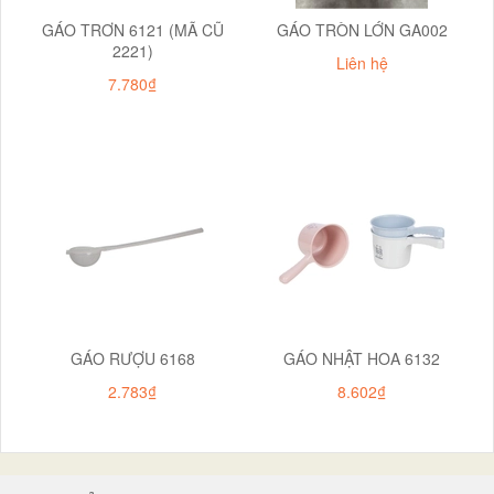
GÁO TRƠN 6121 (MÃ CŨ
GÁO TRÒN LỚN GA002
2221)
Liên hệ
7.780₫
GÁO RƯỢU 6168
GÁO NHẬT HOA 6132
2.783₫
8.602₫