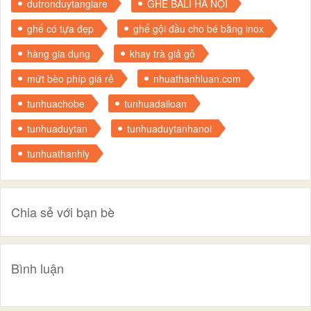
dutronduytangiare
GHẾ BALI HÀ NỘI
ghế có tựa đẹp
ghế gội đầu cho bé bằng inox
hàng gia dụng
khay trà giả gỗ
mứt bèo phíp giá rẻ
nhuathanhluan.com
tunhuachobe
tunhuadailoan
tunhuaduytan
tunhuaduytanhanoi
tunhuathanhly
Chia sẻ với bạn bè
Bình luận