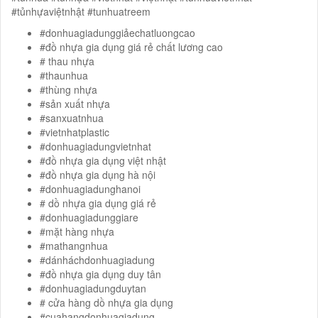
#tủnhựaviệtnhật #tunhuatreem
#donhuagiadunggiảechatluongcao
#đồ nhựa gia dụng giá rẻ chất lương cao
# thau nhựa
#thaunhua
#thùng nhựa
#sản xuất nhựa
#sanxuatnhua
#vietnhatplastic
#donhuagiadungvietnhat
#đồ nhựa gia dụng việt nhật
#đồ nhựa gia dụng hà nội
#donhuagiadunghanoi
# dồ nhựa gia dụng giá rẻ
#donhuagiadunggiare
#mặt hàng nhựa
#mathangnhua
#dánháchdonhuagiadung
#đồ nhựa gia dụng duy tân
#donhuagiadungduytan
# cửa hàng dồ nhựa gia dụng
#cuahangdonhuagiadung