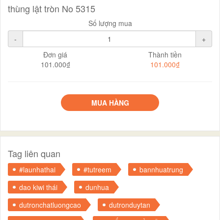
thùng lật tròn No 5315
Số lượng mua
-
+
Đơn giá
Thành tiền
101.000₫
101.000₫
MUA HÀNG
Tag liên quan
#launhathai
#tutreem
bannhuatrung
dao kiwi thái
dunhua
dutronchatluongcao
dutronduytan