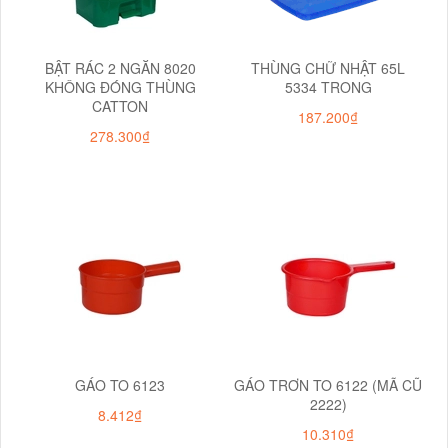
BẬT RÁC 2 NGĂN 8020
THÙNG CHỮ NHẬT 65L
KHÔNG ĐÓNG THÙNG
5334 TRONG
CATTON
187.200₫
278.300₫
GÁO TO 6123
GÁO TRƠN TO 6122 (MÃ CŨ
2222)
8.412₫
10.310₫