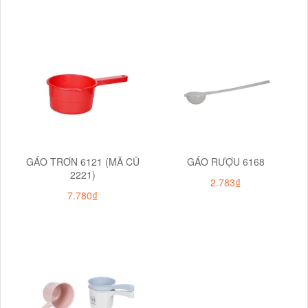
GÁO TRƠN 6121 (MÃ CŨ
GÁO RƯỢU 6168
2221)
2.783₫
7.780₫