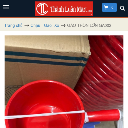
0
Trang chủ
Chậu - Gáo -Xô
GÁO TRÒN LỚN GA002