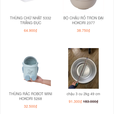
THÙNG CHỮ NHẬT 5332
BỘ CHẬU RỔ TRÒN ĐẠI
TRẮNG ĐỤC
HOKORI 2377
64.900₫
38.750₫
THÙNG RÁC ROBOT MINI
chậu 3 cu 2kg 49 cm
HOKORI 5268
91.300₫
183.000₫
32.500₫