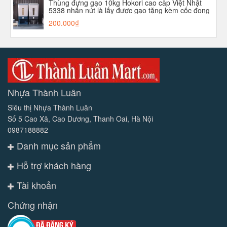
Thùng đựng gạo 10kg Hokori cao cấp Việt Nhật
5338 nhấn nút là lấy được gạo tặng kèm cốc đong
aladanh-net-vn
200.000₫
Nhựa Thành Luân
Siêu thị Nhựa Thành Luân
Số 5 Cao Xã, Cao Dương, Thanh Oai, Hà Nội
0987188882
Danh mục sản phẩm
Hỗ trợ khách hàng
Tài khoản
Chứng nhận