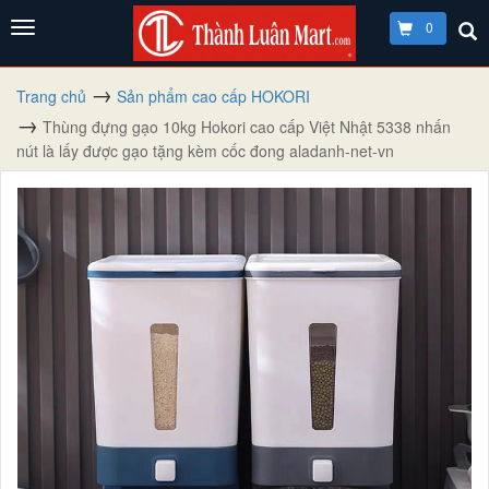
0
Trang chủ
Sản phẩm cao cấp HOKORI
Thùng đựng gạo 10kg Hokori cao cấp Việt Nhật 5338 nhấn
nút là lấy được gạo tặng kèm cốc đong aladanh-net-vn