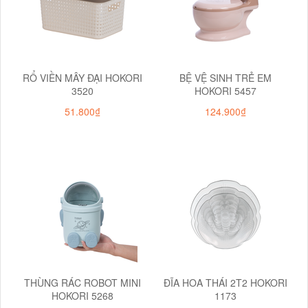
RỔ VIỀN MÂY ĐẠI HOKORI
BỆ VỆ SINH TRẺ EM
3520
HOKORI 5457
51.800₫
124.900₫
THÙNG RÁC ROBOT MINI
ĐĨA HOA THÁI 2T2 HOKORI
HOKORI 5268
1173