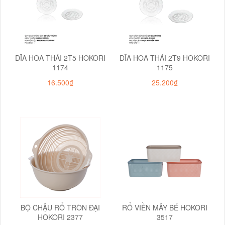
ĐĨA HOA THÁI 2T5 HOKORI
ĐĨA HOA THÁI 2T9 HOKORI
1174
1175
16.500₫
25.200₫
BỘ CHẬU RỔ TRÒN ĐẠI
RỔ VIỀN MÂY BÉ HOKORI
HOKORI 2377
3517