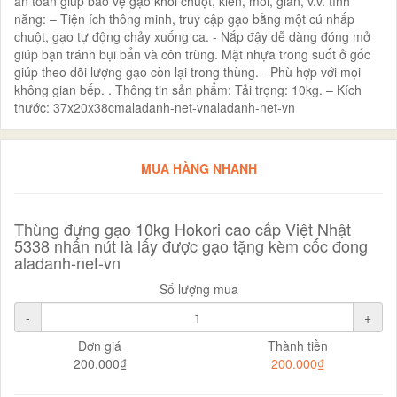
an toàn giúp bảo vệ gạo khỏi chuột, kiến, mối, gián, v.v. tính
năng: – Tiện ích thông minh, truy cập gạo bằng một cú nhấp
chuột, gạo tự động chảy xuống ca. - Nắp đậy dễ dàng đóng mở
giúp bạn tránh bụi bẩn và côn trùng. Mặt nhựa trong suốt ở gốc
giúp theo dõi lượng gạo còn lại trong thùng. - Phù hợp với mọi
không gian bếp. . Thông tin sản phẩm: Tải trọng: 10kg. – Kích
thước: 37x20x38cmaladanh-net-vnaladanh-net-vn
MUA HÀNG NHANH
Thùng đựng gạo 10kg Hokori cao cấp Việt Nhật
5338 nhấn nút là lấy được gạo tặng kèm cốc đong
aladanh-net-vn
Số lượng mua
-
+
Đơn giá
Thành tiền
200.000₫
200.000₫