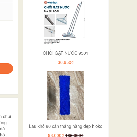
.
CHỔI GẠT NƯỚC 9501
30.950₫
m chùi
hòng
Lau khô 60 cán thẳng hàng đẹp hioko
 dã
hô ,
93.000₫
166.000₫