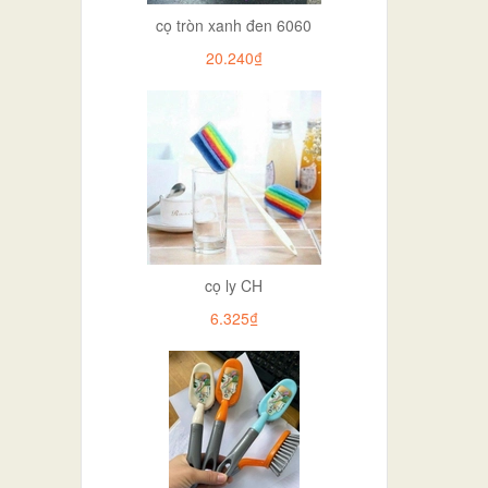
cọ tròn xanh đen 6060
20.240₫
cọ ly CH
6.325₫