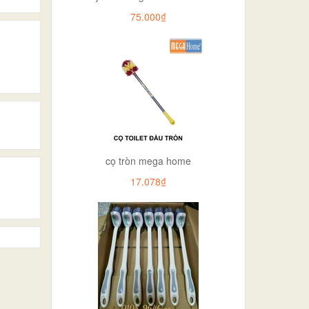
75.000₫
cọ tròn mega home
17.078₫