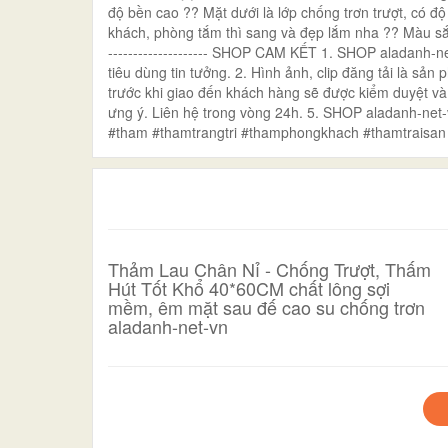
độ bền cao ?? Mặt dưới là lớp chống trơn trượt, có 
khách, phòng tắm thì sang và đẹp lắm nha ?? Màu sắc: Đỏ, x
-------------------- SHOP CAM KẾT 1. SHOP aladanh-ne
tiêu dùng tin tưởng. 2. Hình ảnh, clip đăng tải là 
trước khi giao đến khách hàng sẽ được kiểm duyệt và
ưng ý. Liên hệ trong vòng 24h. 5. SHOP aladanh-net-
#tham #thamtrangtri #thamphongkhach #thamtraisa
Thảm Lau Chân Nỉ - Chống Trượt, Thấm
Hút Tốt Khổ 40*60CM chất lông sợi
mềm, êm mặt sau đế cao su chống trơn
aladanh-net-vn