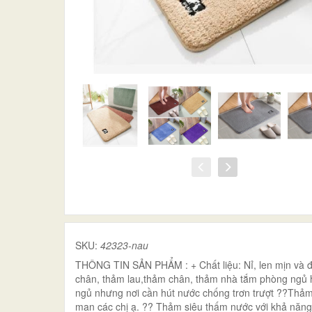
SKU:
42323-nau
THÔNG TIN SẢN PHẨM : + Chất liệu: Nỉ, len mịn và 
chân, thảm lau,thảm chân, thảm nhà tắm phòng ngủ h
ngủ nhưng nơi cần hút nước chống trơn trượt ??Thả
man các chị ạ. ?? Thảm siêu thấm nước với khả năng 