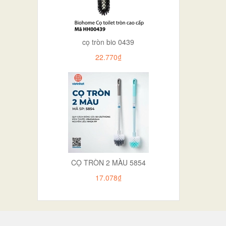
cọ tròn bio 0439
22.770₫
CỌ TRÒN 2 MÀU 5854
17.078₫