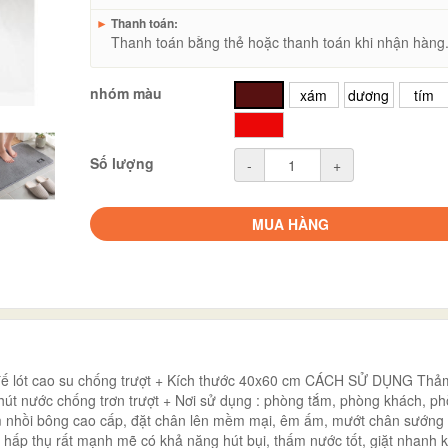
►
Thanh toán:
Thanh toán bằng thẻ hoặc thanh toán khi nhận hàng
nhóm màu
nâu
xám
dương
tím
đỏ
Số lượng
-
+
MUA HÀNG
đế lót cao su chống trượt + Kích thước 40x60 cm CÁCH SỬ DỤNG Thả
út nước chống trơn trượt + Nơi sử dụng : phòng tắm, phòng khách, p
m nhồi bông cao cấp, đặt chân lên mềm mại, êm ấm, mướt chân sướng
hấp thụ rất mạnh mẽ có khả năng hút bụi, thấm nước tốt, giặt nhanh k