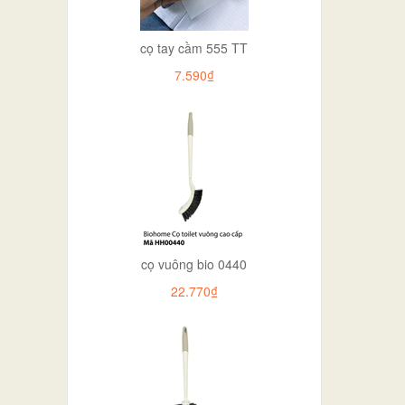
cọ tay cầm 555 TT
7.590₫
cọ vuông bio 0440
22.770₫