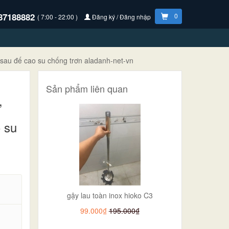
87188882
0
( 7:00 - 22:00 )
Đăng ký / Đăng nhập
au đế cao su chống trơn aladanh-net-vn
Sản phẩm liên quan
,
 su
gậy lau toàn inox hioko C3
99.000₫
195.000₫