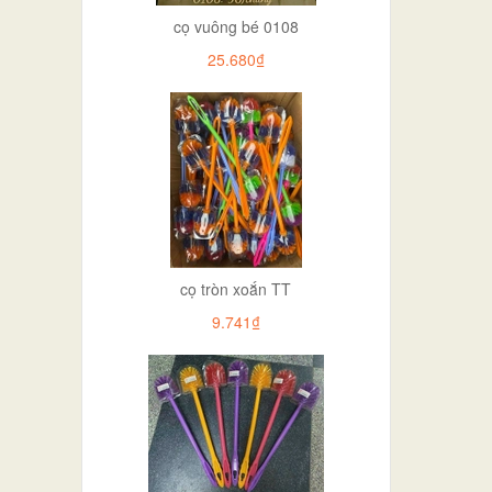
cọ vuông bé 0108
25.680₫
cọ tròn xoắn TT
9.741₫