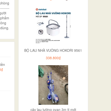
 phòng
-------
gười
n phẩm
hông
 dùng.
BỘ LAU NHÀ VUÔNG HOKORI 9561
338.800₫
iền
0₫
cây lau tường ovan 3m tt mới