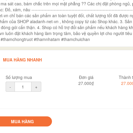
độ ma sát cao, bám chắc trên mọi mặt phẳng ?? Các chị đặt phòng ngủ,
ám, nâu ---------------------------------------------------------------------
t-vn chỉ bán các sản phẩm an toàn tuyệt đối, chất lượng tốt đã được n
sản phẩm của SHOP aladanh-net-vn , không copy từ các Shop khác. 3. Sả
 đóng gói cẩn thận. 4. Shop có hỗ trợ đổi sản phẩm nếu khách hàng k
vn luôn đặt khách hàng làm trọng tâm, bảo vệ quyền lợi cho người tiêu
n #thamchongtruot #thamnhatam #thamchuichan
MUA HÀNG NHANH
Số lượng mua
Đơn giá
Thành t
27.000₫
27.00
-
+
MUA HÀNG