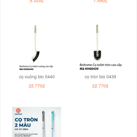
6.325₫
7.590₫
cọ vuông bio 0440
cọ tròn bio 0439
22.770₫
22.770₫