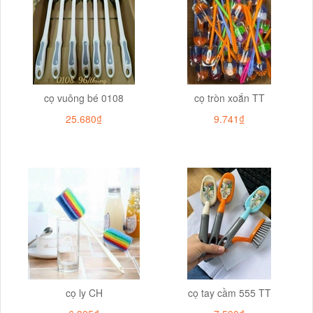
cọ vuông bé 0108
cọ tròn xoắn TT
25.680₫
9.741₫
cọ ly CH
cọ tay cầm 555 TT