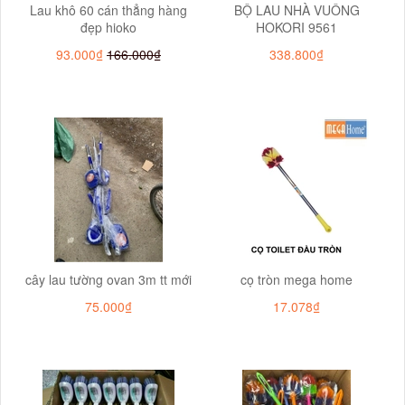
Lau khô 60 cán thẳng hàng
BỘ LAU NHÀ VUÔNG
đẹp hioko
HOKORI 9561
93.000₫
166.000₫
338.800₫
cây lau tường ovan 3m tt mới
cọ tròn mega home
75.000₫
17.078₫