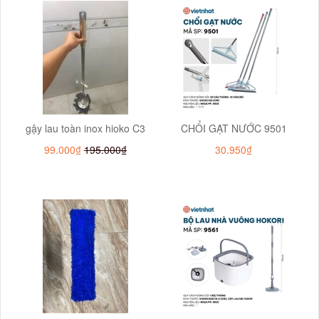
gậy lau toàn inox hioko C3
CHỔI GẠT NƯỚC 9501
99.000₫
195.000₫
30.950₫