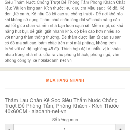
Siêu Thấm Nước Chống Trượt Để Phòng Tắm Phòng Khách Chất
liệu: Vải len lông sần Kích thước: 40 x 60 cm Màu sắc : Kẻ đỏ, Kẻ
đen ,Kẻ xanh, Kẻ nâu Có lót cao su chống trượt - Để nơi khô ráo
khi không sử dụng Thảm chùi chân lông dài với chức năng cản
bụi tốt giúp chân và nền nhà bạn luôn sạch sẽ. Mềm mại, có khả
năng hút bụi, dễ giặt, giặt nhanh khô, độ bền cao hơn nhiều so
với những thảm thông thường. Đế thảm được làm từ cao su sần
có độ ma sát cao, bám chắc trên mọi mặt phẳng, không trơn
trượt vớt cả độ nghiêng 45 độ. Thích hợp đặt ở nhiều vị trí khác
nhau trong nhà như: cửa ra vào phòng khách, phòng ngủ, văn
phòng công ty, xe hơialadanh-net-vn
MUA HÀNG NHANH
Thảm Lau Chân Kẻ Sọc Siêu Thấm Nước Chống
Trượt Để Phòng Tắm, Phòng Khách - Kích Thước
40x60CM - aladanh-net-vn
Số lượng mua
-
+