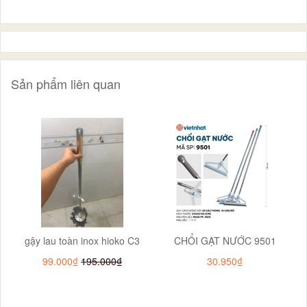
Sản phẩm liên quan
gậy lau toàn inox hioko C3
CHỔI GẠT NƯỚC 9501
99.000₫
195.000₫
30.950₫