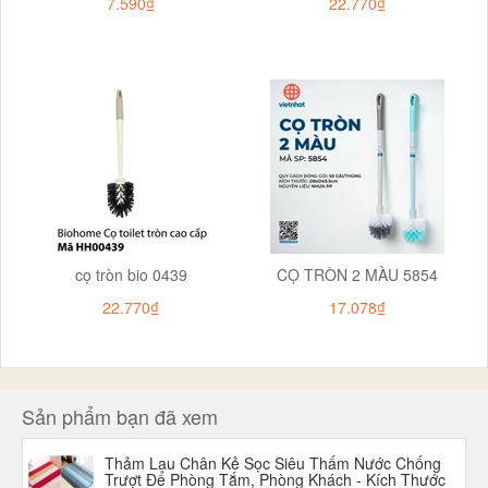
7.590₫
22.770₫
cọ tròn bio 0439
CỌ TRÒN 2 MÀU 5854
22.770₫
17.078₫
Sản phẩm bạn đã xem
Thảm Lau Chân Kẻ Sọc Siêu Thấm Nước Chống
Trượt Để Phòng Tắm, Phòng Khách - Kích Thước