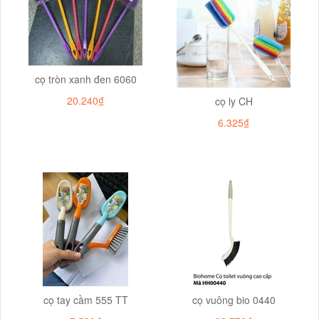
cọ tròn xanh đen 6060
20.240₫
cọ ly CH
6.325₫
cọ tay cầm 555 TT
cọ vuông bio 0440