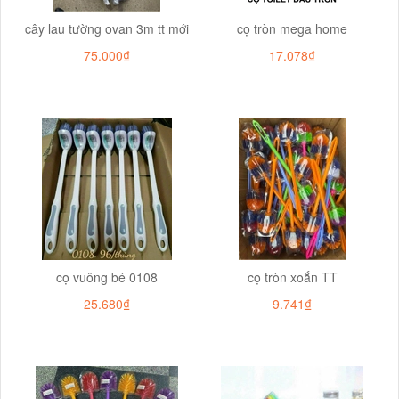
cây lau tường ovan 3m tt mới
cọ tròn mega home
75.000₫
17.078₫
cọ vuông bé 0108
cọ tròn xoắn TT
25.680₫
9.741₫