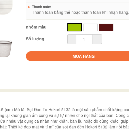
►
Thanh toán:
Thanh toán bằng thẻ hoặc thanh toán khi nhận hàng
nhóm màu
xanh
trắng
nâu
Số lượng
-
+
MUA HÀNG
 (cm) Mô tả: Sọt Đan To Hokori 5132 là một sản phẩm chất lượng cao
 mang lại không gian ấm cúng và sự tự nhiên cho nội thất của bạn. Công c
hứa nhiều vật dụng cá nhân như khăn, bàn là, hoặc đồ dùng khác, giúp
hất: Thiết kế đẹp mắt và tỉ mỉ của sọt đan đến Hokori 5132 làm nổi bậ