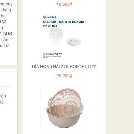
ưng bày
16.500₫
ử dụng
 hai
5132
ng
 lỗi kỹ
i cần
ệu Tự
ĐĨA HOA THÁI 2T9 HOKORI 1175
25.200₫
iền
3₫