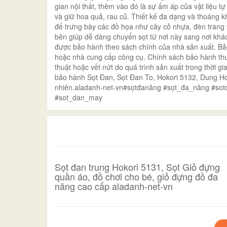
gian nội thất, thêm vào đó là sự ấm áp của vật liệu 
và giữ hoa quả, rau củ. Thiết kế đa dạng và thoáng 
để trưng bày các đồ họa như cây cỏ nhựa, đèn trang 
bên giúp dễ dàng chuyển sọt từ nơi này sang nơi kh
được bảo hành theo sách chính của nhà sản xuất. Bảo 
hoặc nhà cung cấp công cụ. Chính sách bảo hành thư
thuật hoặc vết nứt do quá trình sản xuất trong thời 
bảo hành Sọt Đan, Sọt Đan To, Hokori 5132, Dung H
nhiên.aladanh-net-vn#sọtđanăng #sọt_đa_năng #s
#sot_dan_may
Sọt đan trung Hokori 5131, Sọt Giỏ đựng
quần áo, đồ chơi cho bé, giỏ đựng đồ đa
năng cao cấp aladanh-net-vn