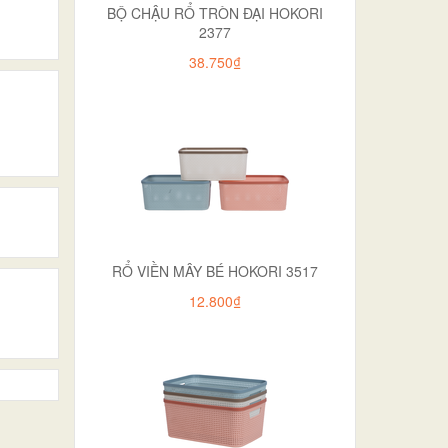
BỘ CHẬU RỔ TRÒN ĐẠI HOKORI
2377
38.750₫
RỔ VIỀN MÂY BÉ HOKORI 3517
12.800₫