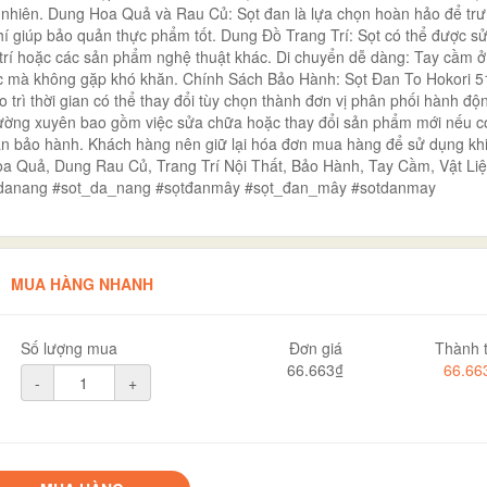
tự nhiên. Dung Hoa Quả và Rau Củ: Sọt đan là lựa chọn hoàn hảo để tr
khí giúp bảo quản thực phẩm tốt. Dung Đồ Trang Trí: Sọt có thể được s
trí hoặc các sản phẩm nghệ thuật khác. Di chuyển dễ dàng: Tay cầm ở
ác mà không gặp khó khăn. Chính Sách Bảo Hành: Sọt Đan To Hokori 
trì thời gian có thể thay đổi tùy chọn thành đơn vị phân phối hành độ
ờng xuyên bao gồm việc sửa chữa hoặc thay đổi sản phẩm mới nếu có
gian bảo hành. Khách hàng nên giữ lại hóa đơn mua hàng để sử dụng kh
oa Quả, Dung Rau Củ, Trang Trí Nội Thất, Bảo Hành, Tay Cầm, Vật Li
otdanang #sot_da_nang #sọtđanmây #sọt_đan_mây #sotdanmay
MUA HÀNG NHANH
Số lượng mua
Đơn giá
Thành t
66.663₫
66.66
-
+