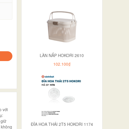
.
LÀN NẮP HOKORI 2610
102.100₫
 với
ụ:
 giữ
ĐĨA HOA THÁI 2T5 HOKORI 1174
t không