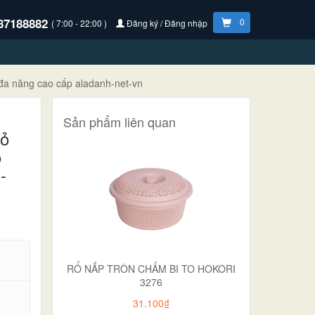
87188882
0
( 7:00 - 22:00 )
Đăng ký / Đăng nhập
 đa năng cao cấp aladanh-net-vn
Sản phẩm liên quan
iỏ
ỏ
-
RỔ NẮP TRÒN CHẤM BI TO HOKORI
3276
31.100₫