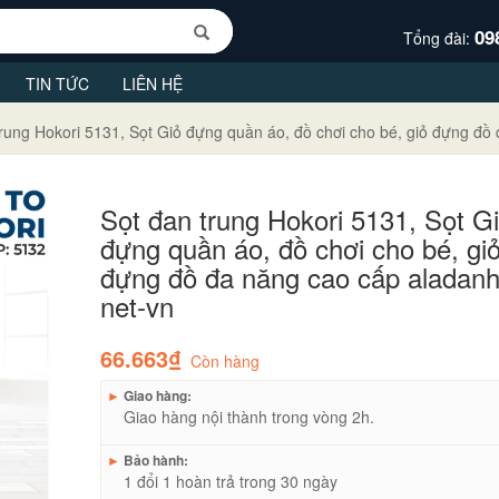
09
Tổng đài:
TIN TỨC
LIÊN HỆ
trung Hokori 5131, Sọt Giỏ đựng quần áo, đồ chơi cho bé, giỏ đựng đồ
Sọt đan trung Hokori 5131, Sọt G
đựng quần áo, đồ chơi cho bé, gi
đựng đồ đa năng cao cấp aladanh
net-vn
66.663₫
Còn hàng
►
Giao hàng:
Giao hàng nội thành trong vòng 2h.
►
Bảo hành:
1 đổi 1 hoàn trả trong 30 ngày