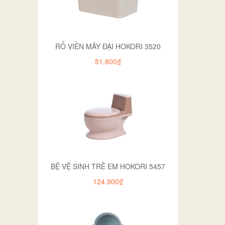
RỔ VIỀN MÂY ĐẠI HOKORI 3520
51.800₫
BỆ VỆ SINH TRẺ EM HOKORI 5457
124.900₫