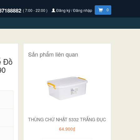
87188882
0
( 7:00 - 22:00 )
Đăng ký / Đăng nhập
Sản phẩm liên quan
ể Đồ
90
THÙNG CHỮ NHẬT 5332 TRẮNG ĐỤC
64.900₫
.