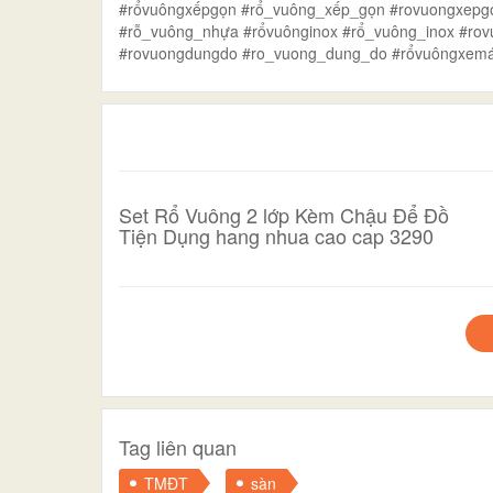
#rổvuôngxếpgọn #rổ_vuông_xếp_gọn #rovuongxepg
#rỗ_vuông_nhựa #rổvuônginox #rổ_vuông_inox #ro
#rovuongdungdo #ro_vuong_dung_do #rổvuôngxem
Set Rổ Vuông 2 lớp Kèm Chậu Để Đồ
Tiện Dụng hang nhua cao cap 3290
Tag liên quan
TMĐT
sàn