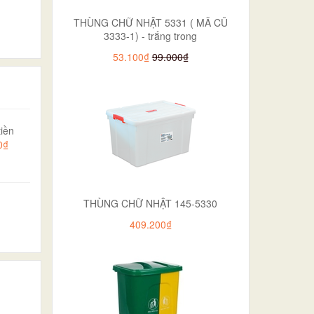
THÙNG CHỮ NHẬT 5331 ( MÃ CŨ
3333-1) - trắng trong
53.100₫
99.000₫
iền
0₫
THÙNG CHỮ NHẬT 145-5330
409.200₫