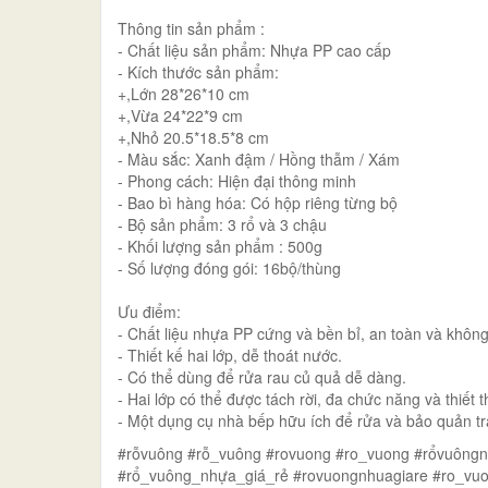
Thông tin sản phẩm :
- Chất liệu sản phẩm: Nhựa PP cao cấp
- Kích thước sản phẩm:
+,Lớn 28*26*10 cm
+,Vừa 24*22*9 cm
+,Nhỏ 20.5*18.5*8 cm
- Màu sắc: Xanh đậm / Hồng thẫm / Xám
- Phong cách: Hiện đại thông minh
- Bao bì hàng hóa: Có hộp riêng từng bộ
- Bộ sản phẩm: 3 rổ và 3 chậu
- Khối lượng sản phẩm : 500g
- Số lượng đóng gói: 16bộ/thùng
Ưu điểm:
- Chất liệu nhựa PP cứng và bền bỉ, an toàn và khôn
- Thiết kế hai lớp, dễ thoát nước.
- Có thể dùng để rửa rau củ quả dễ dàng.
- Hai lớp có thể được tách rời, đa chức năng và thiết t
- Một dụng cụ nhà bếp hữu ích để rửa và bảo quản trá
#rỗvuông #rỗ_vuông #rovuong #ro_vuong #rổvuông
#rổ_vuông_nhựa_giá_rẻ #rovuongnhuagiare #ro_vuo