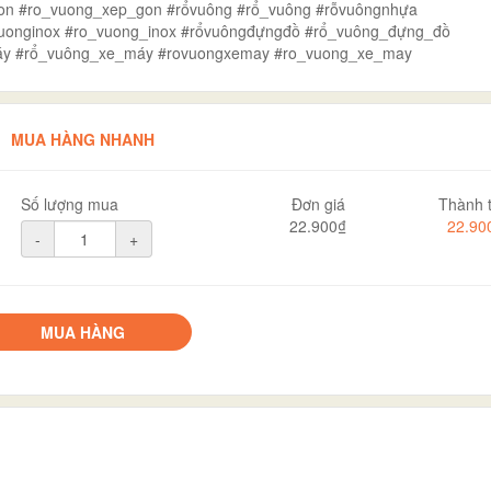
on #ro_vuong_xep_gon #rổvuông #rổ_vuông #rỗvuôngnhựa
vuonginox #ro_vuong_inox #rổvuôngđựngđồ #rổ_vuông_đựng_đồ
áy #rổ_vuông_xe_máy #rovuongxemay #ro_vuong_xe_may
MUA HÀNG NHANH
Số lượng mua
Đơn giá
Thành t
22.900₫
22.90
-
+
MUA HÀNG