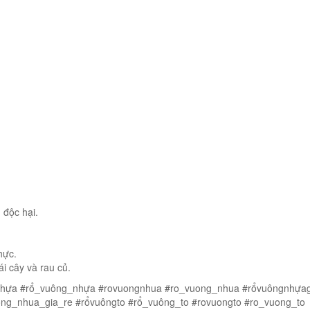
g độc hại.
hực.
i cây và rau củ.
nhựa #rổ_vuông_nhựa #rovuongnhua #ro_vuong_nhua #rổvuôngnhựag
ng_nhua_gia_re #rổvuôngto #rổ_vuông_to #rovuongto #ro_vuong_to