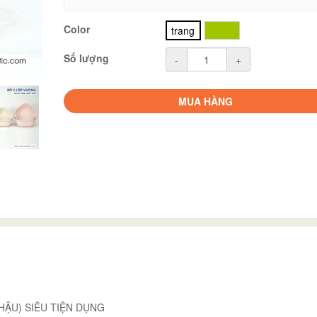
Color
trang
xanh
Số lượng
-
+
MUA HÀNG
CHẬU) SIÊU TIỆN DỤNG