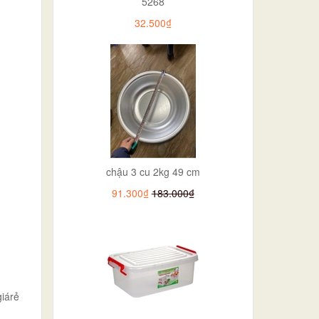
5268
32.500₫
chậu 3 cu 2kg 49 cm
91.300₫
183.000₫
iárẻ