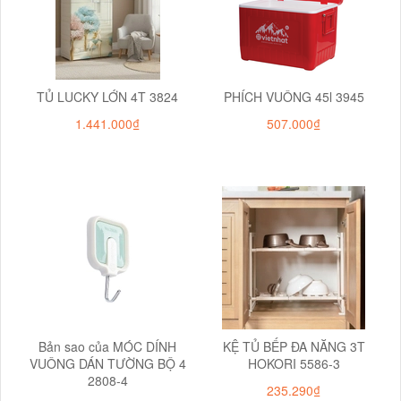
TỦ LUCKY LỚN 4T 3824
PHÍCH VUÔNG 45l 3945
1.441.000₫
507.000₫
Bản sao của MÓC DÍNH
KỆ TỦ BẾP ĐA NĂNG 3T
VUÔNG DÁN TƯỜNG BỘ 4
HOKORI 5586-3
2808-4
235.290₫