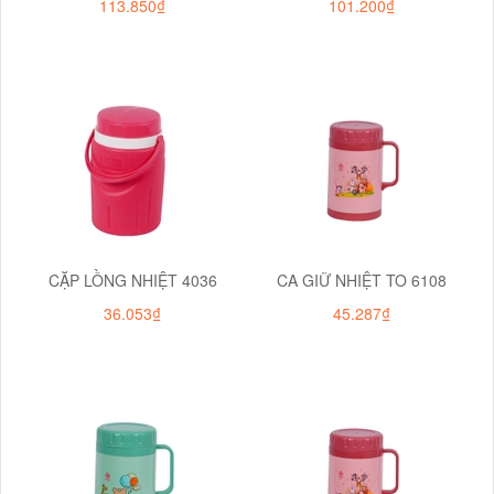
113.850₫
101.200₫
CẶP LỒNG NHIỆT 4036
CA GIỮ NHIỆT TO 6108
36.053₫
45.287₫