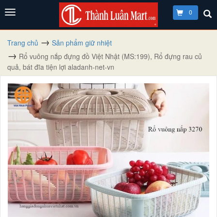
0
Trang chủ
Sản phẩm giữ nhiệt
Rổ vuông nắp đựng đồ Việt Nhật (MS:199), Rổ đựng rau củ
quả, bát đĩa tiện lợi aladanh-net-vn