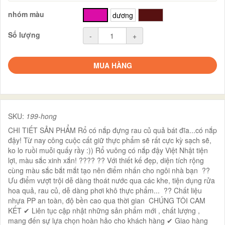
nhóm màu
hồng
dương
nâu
Số lượng
-
+
MUA HÀNG
SKU:
199-hong
CHI TIẾT SẢN PHẨM Rổ có nắp đựng rau củ quả bát đĩa...có nắp
đậy! Từ nay công cuộc cất giữ thực phẩm sẽ rất cực kỳ sạch sẽ,
ko lo ruồi muỗi quấy rầy :)) Rổ vuông có nắp đậy Việt Nhật tiện
lợi, màu sắc xinh xắn! ???? ?? Với thiết kế đẹp, diện tích rộng
cùng màu sắc bắt mắt tạo nên điểm nhấn cho ngôi nhà bạn ??
Ưu điểm vượt trội dễ dàng thoát nước qua các khe, tiện dụng rửa
hoa quả, rau củ, dễ dàng phơi khô thực phẩm... ?? Chất liệu
nhựa PP an toàn, độ bền cao qua thời gian CHÚNG TÔI CAM
KẾT ✔ Liên tục cập nhật những sản phẩm mới , chất lượng ,
mang đến sự lựa chọn hoàn hảo cho khách hàng ✔ Giao hàng