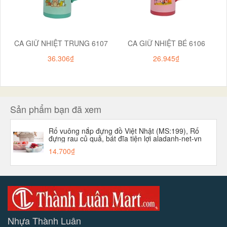
CA GIỮ NHIỆT TRUNG 6107
CA GIỮ NHIỆT BÉ 6106
36.306₫
26.945₫
Sản phẩm bạn đã xem
Rổ vuông nắp đựng đồ Việt Nhật (MS:199), Rổ
đựng rau củ quả, bát đĩa tiện lợi aladanh-net-vn
14.700₫
Nhựa Thành Luân