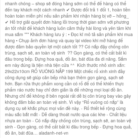
nhanh chóng – shop sẽ đóng hàng sớm có thể để hàng có thể
đến tay khách một cách nhanh ✔ Được đổi trả 1 đổi 1, hoàn tiền
hoàn toàn miễn phí nếu sản phẩm khi nhận hàng bị vỡ – hỏng_
✔ Hỗ trợ giải quyết đơn hàng lỗi trong thời gian sớm với phương
án tốt nhất để khách hàng luôn cảm thấy hài lòng và yên tâm khi
mua sắm *** Khách hàng lưu ý : • Đọc kĩ mô tả sản phẩm khi mua
hàng • Chụp ảnh đơn hàng và quay lại video khi mở hàng để
được đảm bảo quyền lợi một cách tốt ?? Có nắp đậy chống côn
trùng, sạch sẽ, an toàn vệ sinh ?? Gọn gàng, có thể cất bất kì
đâu trong bếp. Đựng hoa quả, đồ ăn, bát đũa đa di năng. Sắm
em này đúng là tiện nhà tiện cửa ^^ Kích thước nhỏ xinh xắn:
29x22x10cm RỔ VUÔNG NẮP 199 Một chiếc rổ xinh xinh đầy
công dụng sẽ giúp căn bếp nhà bạn thêm gọn gàng, sạch sẽ
hơn. Bạn rửa thực phẩm xong cần có rổ để có thể khiến thực
phẩm ráo nước hay chỉ đơn giản là để những mọi loại đồ ăn.
Nhưng chỉ để không ở bên ngoài rất dễ bị côn trùng bay vào gây
không đảm bảo an toàn vệ sinh. Vì vậy “Rổ vuông có nắp” là
dụng cụ sẽ khắc phục mọi vấn đề này. - Rổ thiết kế rộng cùng
màu sắc bắt mắt - Dễ dàng thoát nước qua các khe - Chất liệu
nhựa an toàn - Có nắp đậy chống côn trùng, sạch sẽ, an toàn vệ
sinh - Gọn gàng, có thể cất bất kì đâu trong bếp - Đựng hoa quả,
đồ ăn, bát đũa… aladanh-net-vn