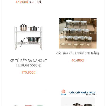
15.800₫
36.000₫
cốc sữa chua thủy tinh trắng
40.480₫
KỆ TỦ BẾP ĐA NĂNG 2T
HOKORI 5586-2
175.835₫