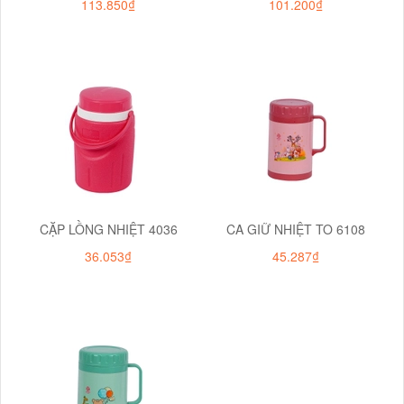
113.850₫
101.200₫
CẶP LỒNG NHIỆT 4036
CA GIỮ NHIỆT TO 6108
36.053₫
45.287₫