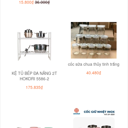
15.800₫
36.000₫
cốc sữa chua thủy tinh trắng
40.480₫
KỆ TỦ BẾP ĐA NĂNG 2T
HOKORI 5586-2
175.835₫