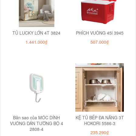
TỦ LUCKY LỚN 4T 3824
PHÍCH VUÔNG 45l 3945
1.441.000₫
507.000₫
Bản sao của MÓC DÍNH
KỆ TỦ BẾP ĐA NĂNG 3T
VUÔNG DÁN TƯỜNG BỘ 4
HOKORI 5586-3
2808-4
235.290₫