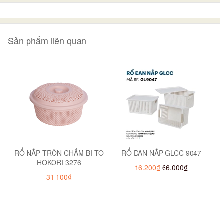
Sản phẩm liên quan
RỔ NẮP TRÒN CHẤM BI TO
RỔ ĐAN NẮP GLCC 9047
HOKORI 3276
16.200₫
66.000₫
31.100₫