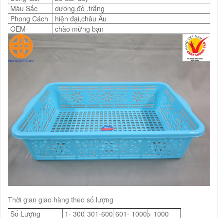
Màu Sắc
dương,đỏ ,trắng
Phong Cách
hiện đại,châu Âu
OEM
chào mừng bạn
Thời gian giao hàng theo số lượng
Số Lượng
1- 300
301-600
601- 1000
> 1000