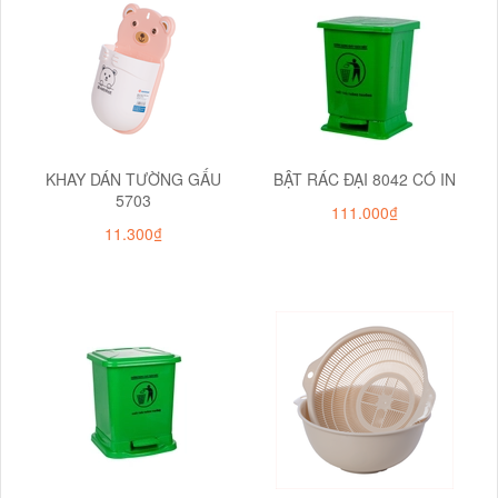
KHAY DÁN TƯỜNG GẤU
BẬT RÁC ĐẠI 8042 CÓ IN
5703
111.000₫
11.300₫