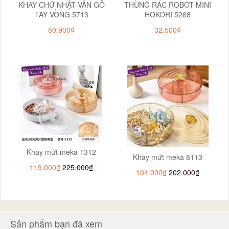
KHAY CHỮ NHẬT VÂN GỖ
THÙNG RÁC ROBOT MINI
TAY VỒNG 5713
HOKORI 5268
50.900₫
32.500₫
Khay mứt meka 1312
Khay mứt meka 8113
119.000₫
225.000₫
104.000₫
202.000₫
Sản phẩm bạn đã xem