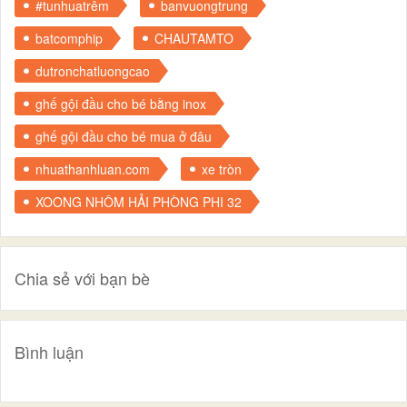
#tunhuatrêm
banvuongtrung
batcomphip
CHAUTAMTO
dutronchatluongcao
ghế gội đầu cho bé bằng inox
ghế gội đầu cho bé mua ở đâu
nhuathanhluan.com
xe tròn
XOONG NHÔM HẢI PHÒNG PHI 32
Chia sẻ với bạn bè
Bình luận