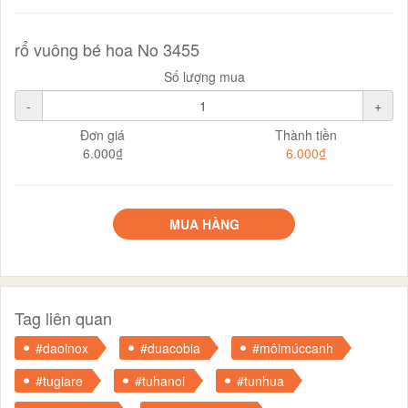
rổ vuông bé hoa No 3455
Số lượng mua
-
+
Đơn giá
Thành tiền
6.000₫
6.000₫
MUA HÀNG
Tag liên quan
#daoinox
#duacobia
#môimúccanh
#tugiare
#tuhanoi
#tunhua