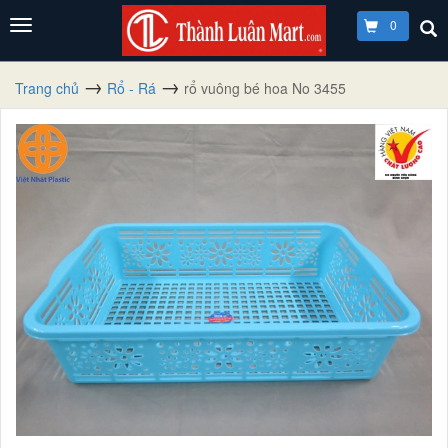
0
Trang chủ
Rổ - Rá
rổ vuông bé hoa No 3455