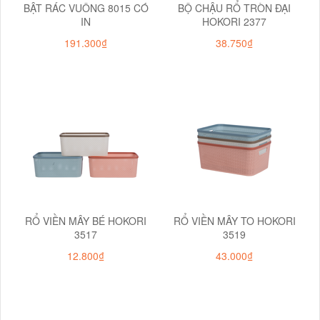
BẬT RÁC VUÔNG 8015 CÓ
BỘ CHẬU RỔ TRÒN ĐẠI
IN
HOKORI 2377
191.300₫
38.750₫
RỔ VIỀN MÂY BÉ HOKORI
RỔ VIỀN MÂY TO HOKORI
3517
3519
12.800₫
43.000₫