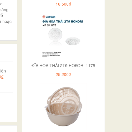
ặc
16.500₫
 hàng
để
rì hoặc
ĐĨA HOA THÁI 2T9 HOKORI 1175
iền
25.200₫
0₫