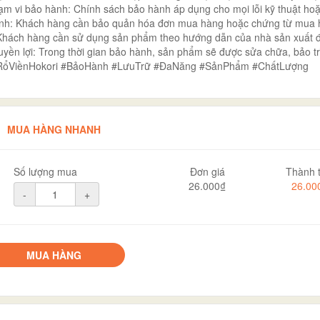
ạm vi bảo hành: Chính sách bảo hành áp dụng cho mọi lỗi kỹ thuật ho
ành: Khách hàng cần bảo quản hóa đơn mua hàng hoặc chứng từ mua
 Khách hàng cần sử dụng sản phẩm theo hướng dẫn của nhà sản xuất 
Quyền lợi: Trong thời gian bảo hành, sản phẩm sẽ được sửa chữa, bảo t
ất. #RổViềnHokori #BảoHành #LưuTrữ #ĐaNăng #SảnPhẩm #ChấtLượng
MUA HÀNG NHANH
Số lượng mua
Đơn giá
Thành t
26.000₫
26.00
-
+
MUA HÀNG