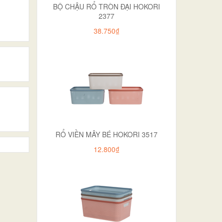
BỘ CHẬU RỔ TRÒN ĐẠI HOKORI
2377
38.750₫
RỔ VIỀN MÂY BÉ HOKORI 3517
12.800₫