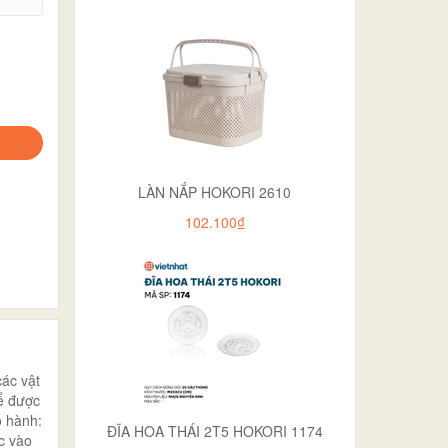
LÀN NẮP HOKORI 2610
102.100₫
các vật
ể được
o hành:
ĐĨA HOA THÁI 2T5 HOKORI 1174
c vào