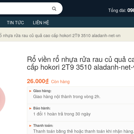
09
Tổng đài:
TIN TỨC
LIÊN HỆ
rổ nhựa rửa rau củ quả cao cấp hokori 2T9 3510 aladanh-net-vn
Rổ viền rổ nhựa rửa rau củ quả c
cấp hokori 2T9 3510 aladanh-net-
26.000₫
Còn hàng
►
Giao hàng:
Giao hàng nội thành trong vòng 2h.
►
Bảo hành:
1 đổi 1 hoàn trả trong 30 ngày
►
Thanh toán:
Thanh toán bằng thẻ hoặc thanh toán khi nhận hàng