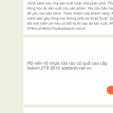
chính sách của nhà sản xuất hoặc nhà phân phối. Ph
hỏng hóc do sản xuất của sản phẩm. Yêu cầu bảo h
để yêu cầu bảo hành. Trách nhiệm của khách hàng:
tránh việc gây hỏng hóc không phải do lỗi kỹ thuật. 
đổi mới miễn phí nếu có bất kỳ lỗi nào do sản xu
#TiệnLợi #KíchThướcaladanh-net-vn
Rổ viền rổ nhựa rửa rau củ quả cao cấp
hokori 2T9 3510 aladanh-net-vn