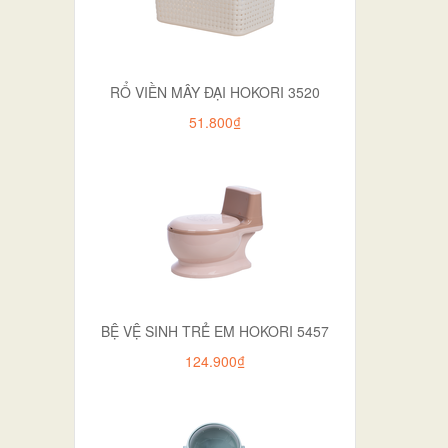
RỔ VIỀN MÂY ĐẠI HOKORI 3520
51.800₫
BỆ VỆ SINH TRẺ EM HOKORI 5457
124.900₫