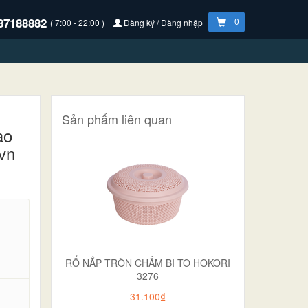
87188882
0
( 7:00 - 22:00 )
Đăng ký / Đăng nhập
Sản phẩm liên quan
ao
vn
RỔ NẮP TRÒN CHẤM BI TO HOKORI
3276
31.100₫
.