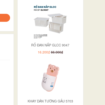
RỔ ĐAN NẮP GLCC 9047
16.200₫
66.000₫
KHAY DÁN TƯỜNG GẤU 5703