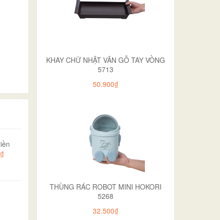
KHAY CHỮ NHẬT VÂN GỖ TAY VỒNG
5713
50.900₫
iền
0₫
THÙNG RÁC ROBOT MINI HOKORI
5268
32.500₫