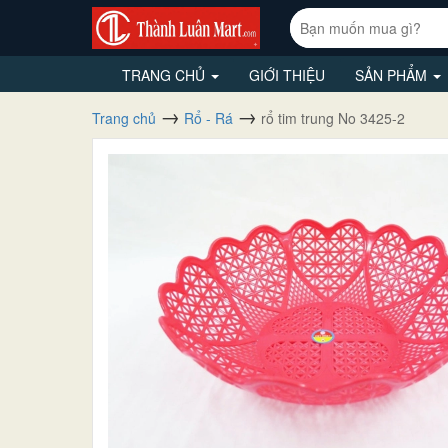
TRANG CHỦ
GIỚI THIỆU
SẢN PHẨM
Trang chủ
Rổ - Rá
rổ tim trung No 3425-2