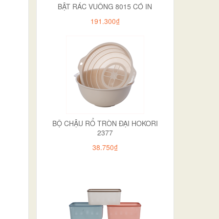
BẬT RÁC VUÔNG 8015 CÓ IN
191.300₫
BỘ CHẬU RỔ TRÒN ĐẠI HOKORI
2377
38.750₫