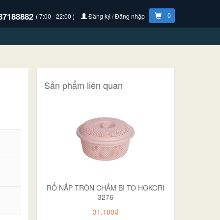
87188882
0
( 7:00 - 22:00 )
Đăng ký / Đăng nhập
Sản phẩm liên quan
RỔ NẮP TRÒN CHẤM BI TO HOKORI
3276
.
31.100₫