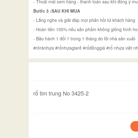
- Thoải mái xem hàng - thanh toán sau khi đồng ý m
Bước 3 :SAU KHI MUA
- Lắng nghe và giải đáp mọi phản hồi từ khách hàng
- Hoàn tiền 100% nếu sản phẩm không giống hình ho
- Bảo hành 1 đổi 1 trong 1 tháng do lỗi nhà sản xuấ
#rôránhựa #rổnhựagiarẻ #rổđồnggiá #rổ nhựa việt nh
rổ tim trung No 3425-2