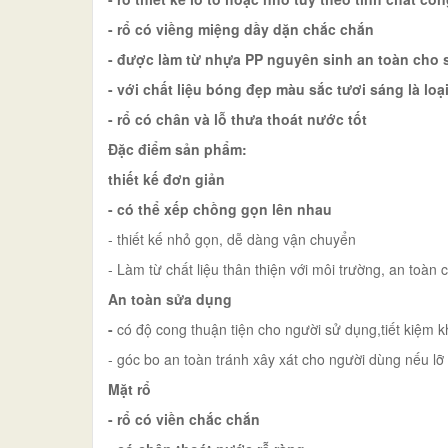
- rổ có viềng miệng dầy dặn chắc chắn
- được làm từ nhựa PP nguyên sinh an toàn cho 
- với chất liệu bóng đẹp màu sắc tươi sáng là loại
- rổ có chân và lỗ thưa thoát nước tốt
Đặc điểm sản phẩm:
thiết kế đơn giản
- có thể xếp chồng gọn lên nhau
- thiết kế nhỏ gọn, dễ dàng vận chuyển
- Làm từ chất liệu thân thiện với môi trường, an toàn
An toàn sửa dụng
-
có độ cong thuận tiện cho người sử dụng,tiết kiệm 
- góc bo an toàn tránh xây xát cho người dùng nếu lỡ
Mặt rổ
- rổ có viền chắc chắn