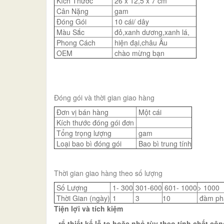
Kích Thước
26 x 12,5 x 7 cm
Cân Nặng
gam
Đóng Gói
10 cái/ dây
Màu Sắc
đỏ,xanh dương,xanh lá,
Phong Cách
hiện đại,châu Âu
OEM
chào mừng bạn
Đóng gói và thời gian giao hàng
Đơn vị bán hàng
Một cái
Kích thước đóng gói đơn
Tổng trọng lượng
gam
Loại bao bì đóng gói
Bao bì trung tính
Thời gian giao hàng theo số lượng
Số Lượng
1- 300
301-600
601- 1000
> 1000
Thời Gian (ngày)
1
3
10
đàm ph
Tiện lợi và tích kiệm
- rổ thiết kế lỗ to hoặc nhỏ tùy theo tính chất côn