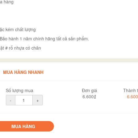
ua hàng
ặc kém chất lượng
t- Bảo hành 1 năm chính hãng tất cả sản phẩm.
ật # rổ nhựa có chân
MUA HÀNG NHANH
Số lượng mua
Đơn giá
Thành t
6.600₫
6.60
-
+
MUA HÀNG