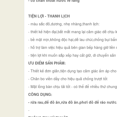
- có chân thoát nước rễ ràng
TIỆN LỢI - THANH LỊCH
- màu sắc đỏ,dương, nhẹ nhàng,thanh lịch:
- thiết kế hiện đại,bắt mắt mang lại cảm giác dễ chịu
- bề mặt mịn,không độc hại,dễ lau chùi,chống bụi b
- hỗ trợ làm việc hiệu quả bên gian bếp hàng giờ liề
- tiện lợi khi muốn sắp xếp hay cất giữ, di chuyển sả
ƯU ĐIỂM SẨN PHẨM:
- Thiết kế đơn giản,tiện dụng tạo cảm giác ấm áp cho
- Chân bo viền dầy cho hiệu quả chống trượt tốt
- Mặt lồng bàn chịu tải tốt - có thể để nhiều thứ chu
CÔNG DỤNG:
- rửa rau,để đồ ăn,rửa đồ ăn.phơi đồ để ráo nước
-