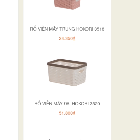
RỔ VIỀN MÂY TRUNG HOKORI 3518
24.350₫
RỔ VIỀN MÂY ĐẠI HOKORI 3520
51.800₫