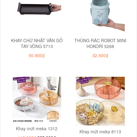
KHAY CHỮ NHẬT VÂN GỖ
THÙNG RÁC ROBOT MINI
TAY VỒNG 5713
HOKORI 5268
50.900₫
32.500₫
Khay mứt meka 1312
Khay mứt meka 8113