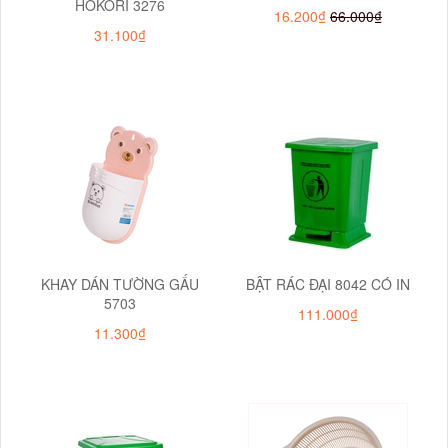
HOKORI 3276
16.200₫
66.000₫
31.100₫
KHAY DÁN TƯỜNG GẤU
BẬT RÁC ĐẠI 8042 CÓ IN
5703
111.000₫
11.300₫