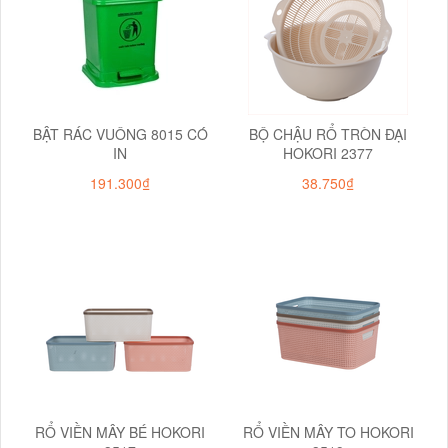
BẬT RÁC VUÔNG 8015 CÓ
BỘ CHẬU RỔ TRÒN ĐẠI
IN
HOKORI 2377
191.300₫
38.750₫
RỔ VIỀN MÂY BÉ HOKORI
RỔ VIỀN MÂY TO HOKORI