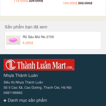
119.000₫
225.000₫
104.000₫
202.000₫
Sản phẩm bạn đã xem
Rổ Sáu Múi No 2705
6.200₫
Nhựa Thành Luân
Siêu thị Nhựa Thành Luân
Số 5 Cao Xã, Cao Dương, Thanh Oai, Hà Nội
0987188882
Danh mục sản phẩm