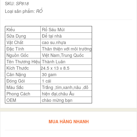
SKU:
SP818
Loại sản phẩm:
RỔ
Kiểu
Rổ Sáu Múi
Sửa Dụng
Để tại nhà
Vật Chất
cao su.nhựa
Đặc Tính
Thân thiện với môi trường
Nguồn Gốc
Việt Nam,Trung Quốc
Tên Thương Hiệu
Thành Luân
Kích Thước
24.5 x 13 x 8.5
Cân Nặng
30 gam
Đóng Gói
1 cái
Màu Sắc
Trắng ,tím,xanh,nâu ,đỏ
Phong Cách
hiện đại,châu Âu
OEM
chào mừng bạn
MUA HÀNG NHANH