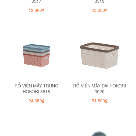
3517
3519
12.800₫
43.000₫
RỔ VIỀN MÂY TRUNG
RỔ VIỀN MÂY ĐẠI HOKORI
HOKORI 3518
3520
24.350₫
51.800₫