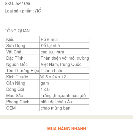
SKU:
SP1158
Loại sản phẩm:
RỔ
TỔNG QUAN
Kiểu
Rổ 6 múi
Sửa Dụng
Để tại nhà
Vật Chất
cao su.nhựa
Đặc Tính
Thân thiện với môi trường
Nguồn Gốc
Việt Nam,Trung Quốc
Tên Thương Hiệu
Thành Luân
Kích Thước
36.5 x 24 x 12
Cân Nặng
gam
Đóng Gói
1 cái
Màu Sắc
Trắng ,tím,xanh,nâu ,đỏ
Phong Cách
hiện đại,châu Âu
OEM
chào mừng bạn
MUA HÀNG NHANH