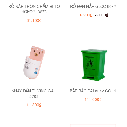
RỔ NẮP TRÒN CHẤM BI TO
RỔ ĐAN NẮP GLCC 9047
HOKORI 3276
16.200₫
66.000₫
31.100₫
KHAY DÁN TƯỜNG GẤU
BẬT RÁC ĐẠI 8042 CÓ IN
5703
111.000₫
11.300₫