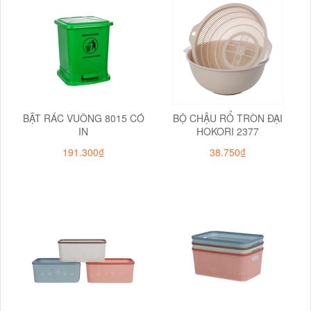
BẬT RÁC VUÔNG 8015 CÓ
BỘ CHẬU RỔ TRÒN ĐẠI
IN
HOKORI 2377
191.300₫
38.750₫