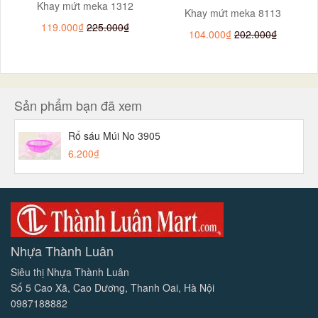
Khay mứt meka 1312
Khay mứt meka 8113
119.000₫
225.000₫
104.000₫
202.000₫
Sản phẩm bạn đã xem
Rổ sáu Múi No 3905
6.200₫
Nhựa Thành Luân
Siêu thị Nhựa Thành Luân
Số 5 Cao Xã, Cao Dương, Thanh Oai, Hà Nội
0987188882