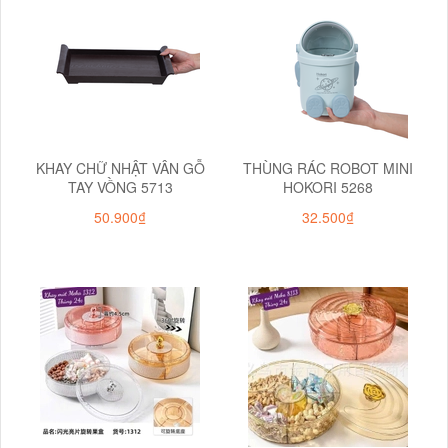
KHAY CHỮ NHẬT VÂN GỖ
THÙNG RÁC ROBOT MINI
TAY VỒNG 5713
HOKORI 5268
50.900₫
32.500₫