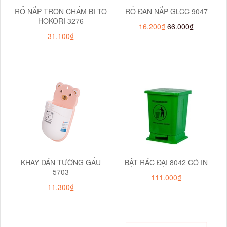
RỔ NẮP TRÒN CHẤM BI TO
RỔ ĐAN NẮP GLCC 9047
HOKORI 3276
16.200₫
66.000₫
31.100₫
KHAY DÁN TƯỜNG GẤU
BẬT RÁC ĐẠI 8042 CÓ IN
5703
111.000₫
11.300₫