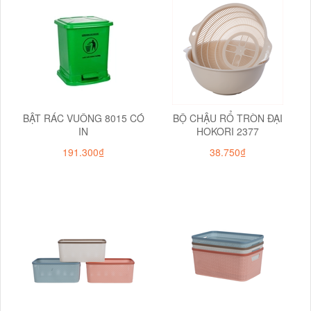
BẬT RÁC VUÔNG 8015 CÓ
BỘ CHẬU RỔ TRÒN ĐẠI
IN
HOKORI 2377
191.300₫
38.750₫