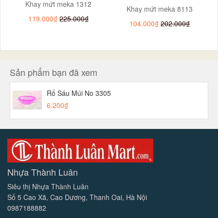
Khay mứt meka 1312
Khay mứt meka 8113
119.000₫
225.000₫
104.000₫
202.000₫
Sản phẩm bạn đã xem
Rổ Sáu Múi No 3305
6.200₫
Nhựa Thành Luân
Siêu thị Nhựa Thành Luân
Số 5 Cao Xã, Cao Dương, Thanh Oai, Hà Nội
0987188882