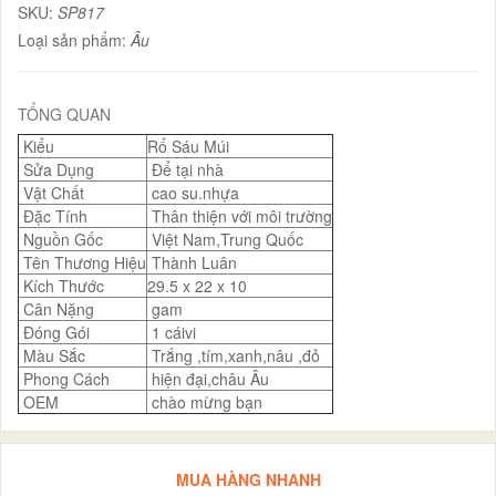
SKU:
SP817
Loại sản phẩm:
Âu
TỔNG QUAN
Kiểu
Rổ Sáu Múi
Sửa Dụng
Để tại nhà
Vật Chất
cao su.nhựa
Đặc Tính
Thân thiện với môi trường
Nguồn Gốc
Việt Nam,Trung Quốc
Tên Thương Hiệu
Thành Luân
Kích Thước
29.5 x 22 x 10
Cân Nặng
gam
Đóng Gói
1 cáivi
Màu Sắc
Trắng ,tím,xanh,nâu ,đỏ
Phong Cách
hiện đại,châu Âu
OEM
chào mừng bạn
MUA HÀNG NHANH