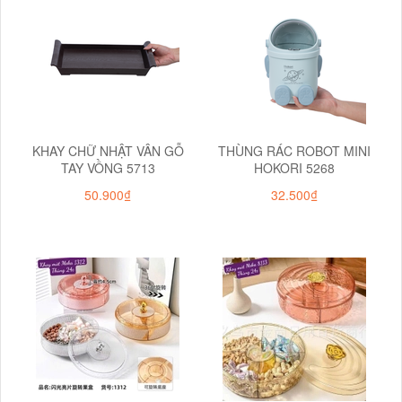
KHAY CHỮ NHẬT VÂN GỖ
THÙNG RÁC ROBOT MINI
TAY VỒNG 5713
HOKORI 5268
50.900₫
32.500₫