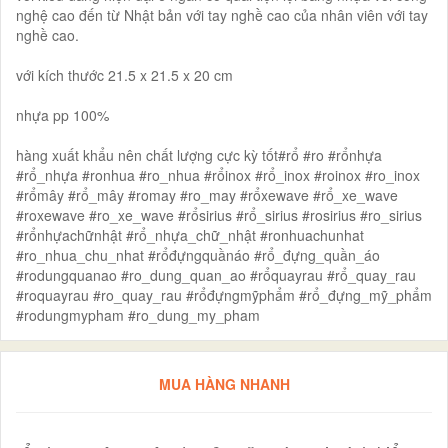
nghệ cao đến từ Nhật bản với tay nghề cao của nhân viên với tay
nghề cao.
với kích thước 21.5 x 21.5 x 20 cm
nhựa pp 100%
hàng xuất khẩu nên chất lượng cực kỳ tốt#rổ #ro #rổnhựa
#rổ_nhựa #ronhua #ro_nhua #rổinox #rổ_inox #roinox #ro_inox
#rổmây #rổ_mây #romay #ro_may #rổxewave #rổ_xe_wave
#roxewave #ro_xe_wave #rổsirius #rổ_sirius #rosirius #ro_sirius
#rổnhựachữnhật #rổ_nhựa_chữ_nhật #ronhuachunhat
#ro_nhua_chu_nhat #rổđựngquầnáo #rổ_đựng_quần_áo
#rodungquanao #ro_dung_quan_ao #rổquayrau #rổ_quay_rau
#roquayrau #ro_quay_rau #rổđựngmỹphẩm #rổ_đựng_mỹ_phẩm
#rodungmypham #ro_dung_my_pham
MUA HÀNG NHANH