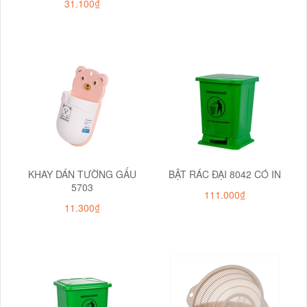
31.100₫
KHAY DÁN TƯỜNG GẤU
BẬT RÁC ĐẠI 8042 CÓ IN
5703
111.000₫
11.300₫