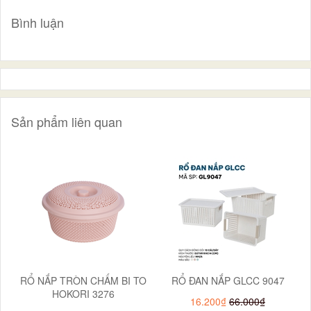
Bình luận
Sản phẩm liên quan
RỔ NẮP TRÒN CHẤM BI TO
RỔ ĐAN NẮP GLCC 9047
HOKORI 3276
16.200₫
66.000₫