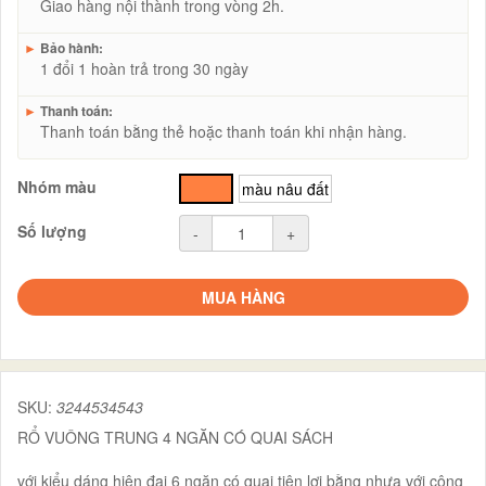
Giao hàng nội thành trong vòng 2h.
►
Bảo hành:
1 đổi 1 hoàn trả trong 30 ngày
►
Thanh toán:
Thanh toán bằng thẻ hoặc thanh toán khi nhận hàng.
Nhóm màu
cam
màu nâu đất
Số lượng
-
+
MUA HÀNG
SKU:
3244534543
RỔ VUÔNG TRUNG 4 NGĂN CÓ QUAI SÁCH
với kiểu dáng hiện đại 6 ngăn có quai tiện lợi bằng nhựa với công