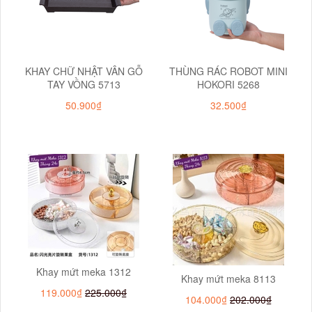
KHAY CHỮ NHẬT VÂN GỖ
THÙNG RÁC ROBOT MINI
TAY VỒNG 5713
HOKORI 5268
50.900₫
32.500₫
Khay mứt meka 1312
Khay mứt meka 8113
119.000₫
225.000₫
104.000₫
202.000₫