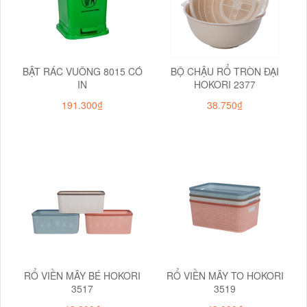
BẬT RÁC VUÔNG 8015 CÓ
BỘ CHẬU RỔ TRÒN ĐẠI
IN
HOKORI 2377
191.300₫
38.750₫
RỔ VIỀN MÂY BÉ HOKORI
RỔ VIỀN MÂY TO HOKORI
3517
3519