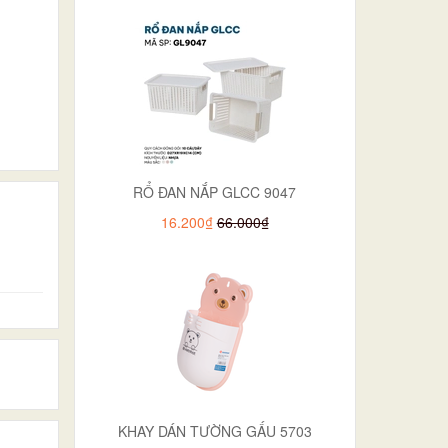
RỔ ĐAN NẮP GLCC 9047
16.200₫
66.000₫
KHAY DÁN TƯỜNG GẤU 5703