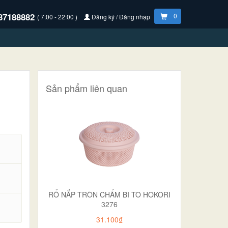
87188882
0
( 7:00 - 22:00 )
Đăng ký / Đăng nhập
Sản phẩm liên quan
RỔ NẮP TRÒN CHẤM BI TO HOKORI
3276
.
31.100₫