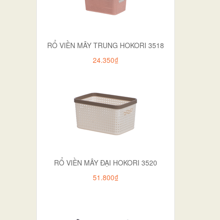
RỔ VIỀN MÂY TRUNG HOKORI 3518
24.350₫
RỔ VIỀN MÂY ĐẠI HOKORI 3520
51.800₫