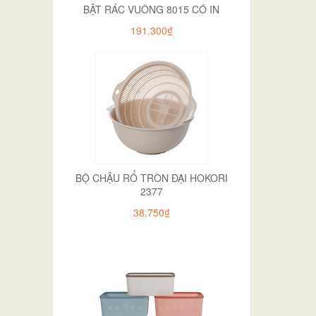
BẬT RÁC VUÔNG 8015 CÓ IN
191.300₫
BỘ CHẬU RỔ TRÒN ĐẠI HOKORI
2377
38.750₫