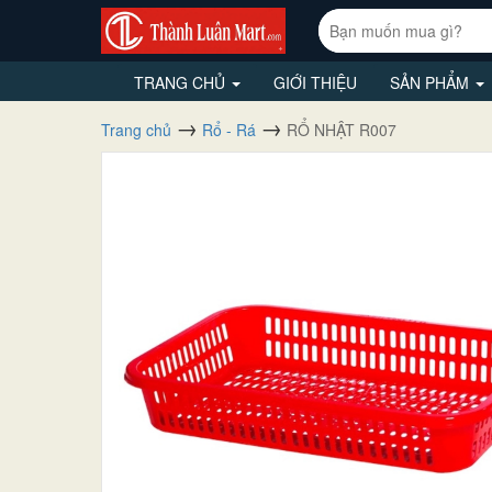
TRANG CHỦ
GIỚI THIỆU
SẢN PHẨM
Trang chủ
Rổ - Rá
RỔ NHẬT R007