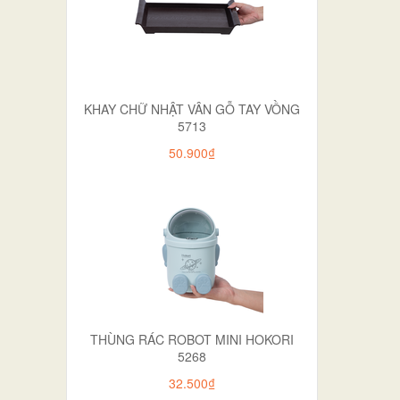
KHAY CHỮ NHẬT VÂN GỖ TAY VỒNG
5713
50.900₫
THÙNG RÁC ROBOT MINI HOKORI
5268
32.500₫