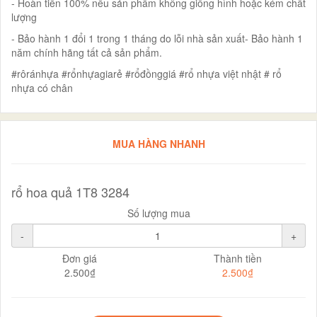
- Hoàn tiền 100% nếu sản phẩm không giống hình hoặc kém chất
lượng
- Bảo hành 1 đổi 1 trong 1 tháng do lỗi nhà sản xuất- Bảo hành 1
năm chính hãng tất cả sản phẩm.
#rôránhựa #rổnhựagiarẻ #rổđồnggiá #rổ nhựa việt nhật # rổ
nhựa có chân
MUA HÀNG NHANH
rổ hoa quả 1T8 3284
Số lượng mua
-
+
Đơn giá
Thành tiền
2.500₫
2.500₫