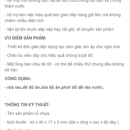
- bề mặt mịn,không độc hại,dễ lau chùi,chống bụi bẩn và chống
thấm nước
- hỗ trợ làm việc hiệu quả bên gian bếp hàng giờ liền mà không
chiếm nhiều diện tích
- tiện lợi khi muốn sắp xếp hay cất giữ, di chuyển sản phẩm
ƯU ĐIỂM SẨN PHẨM:
- Thiết kế đơn giản,tiện dụng tạo cảm giác ấm áp cho ngôi nhà
- Chân bo viền dầy cho hiệu quả chống trượt tốt
- Mặt lồng bàn chịu tải tốt - có thể để nhiều thứ chung đều không
hề hấn
CÔNG DỤNG:
- rửa rau,để đồ ăn,rửa đồ ăn.phơi đồ để ráo nước.
-
THÔNG TIN KỸ THUẬT:
- Tên sản phẩm:rổ nhựa
- kích thước : 40 x 40 x 17 x 3 mm (dài x rộng x cao x độ dày )