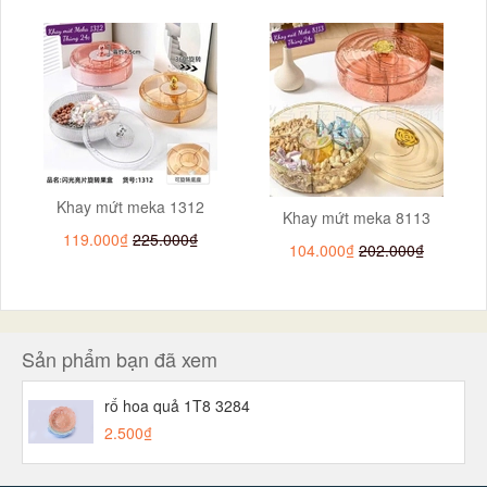
Khay mứt meka 1312
Khay mứt meka 8113
119.000₫
225.000₫
104.000₫
202.000₫
Sản phẩm bạn đã xem
rổ hoa quả 1T8 3284
2.500₫