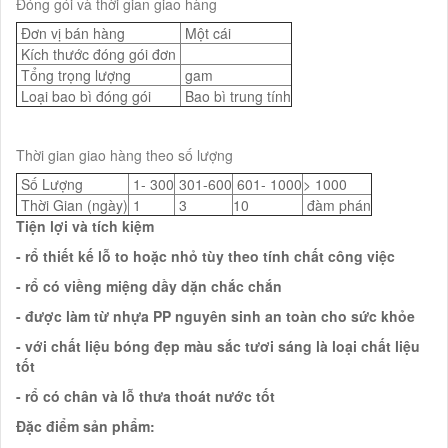
Đóng gói và thời gian giao hàng
Đơn vị bán hàng
Một cái
Kích thước đóng gói đơn
Tổng trọng lượng
gam
Loại bao bì đóng gói
Bao bì trung tính
Thời gian giao hàng theo số lượng
Số Lượng
1- 300
301-600
601- 1000
> 1000
Thời Gian (ngày)
1
3
10
đàm phán
Tiện lợi và tích kiệm
- rổ thiết kế lỗ to hoặc nhỏ tùy theo tính chất công việc
- rổ có viềng miệng dầy dặn chắc chắn
- được làm từ nhựa PP nguyên sinh an toàn cho sức khỏe
- với chất liệu bóng đẹp màu sắc tươi sáng là loại chất liệu
tốt
- rổ có chân và lỗ thưa thoát nước tốt
Đặc điểm sản phẩm: