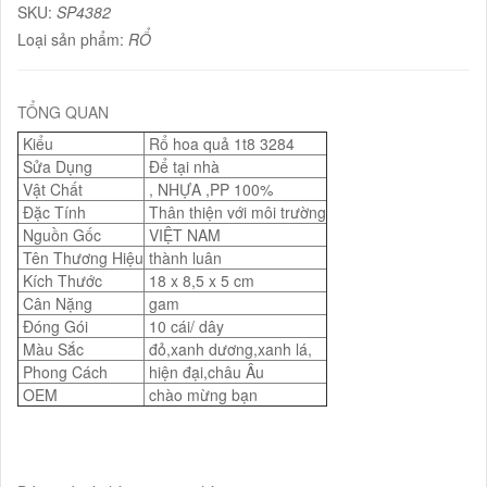
SKU:
SP4382
Loại sản phẩm:
RỔ
TỔNG QUAN
Kiểu
Rổ hoa quả 1t8 3284
Sửa Dụng
Để tại nhà
Vật Chất
, NHỰA ,PP 100%
Đặc Tính
Thân thiện với môi trường
Nguồn Gốc
VIỆT NAM
Tên Thương Hiệu
thành luân
Kích Thước
18 x 8,5 x 5 cm
Cân Nặng
gam
Đóng Gói
10 cái/ dây
Màu Sắc
đỏ,xanh dương,xanh lá,
Phong Cách
hiện đại,châu Âu
OEM
chào mừng bạn