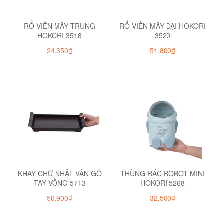
RỔ VIỀN MÂY TRUNG
RỔ VIỀN MÂY ĐẠI HOKORI
HOKORI 3518
3520
24.350₫
51.800₫
KHAY CHỮ NHẬT VÂN GỖ
THÙNG RÁC ROBOT MINI
TAY VỒNG 5713
HOKORI 5268
50.900₫
32.500₫