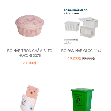
RỔ NẮP TRÒN CHẤM BI TO
RỔ ĐAN NẮP GLCC 9047
HOKORI 3276
16.200₫
66.000₫
31.100₫