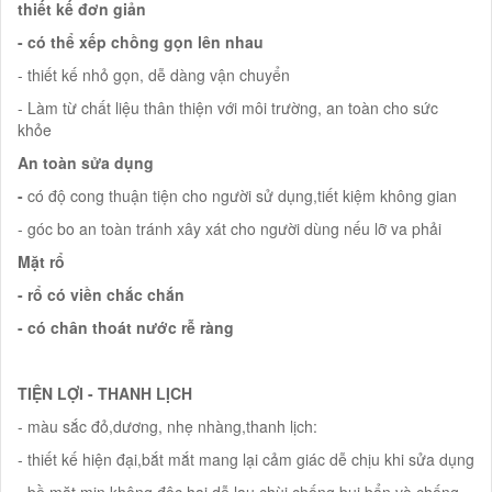
thiết kế đơn giản
- có thể xếp chồng gọn lên nhau
- thiết kế nhỏ gọn, dễ dàng vận chuyển
- Làm từ chất liệu thân thiện với môi trường, an toàn cho sức
khỏe
An toàn sửa dụng
-
có độ cong thuận tiện cho người sử dụng,tiết kiệm không gian
- góc bo an toàn tránh xây xát cho người dùng nếu lỡ va phải
Mặt rổ
- rổ có viền chắc chắn
- có chân thoát nước rễ ràng
TIỆN LỢI - THANH LỊCH
- màu sắc đỏ,dương, nhẹ nhàng,thanh lịch:
- thiết kế hiện đại,bắt mắt mang lại cảm giác dễ chịu khi sửa dụng