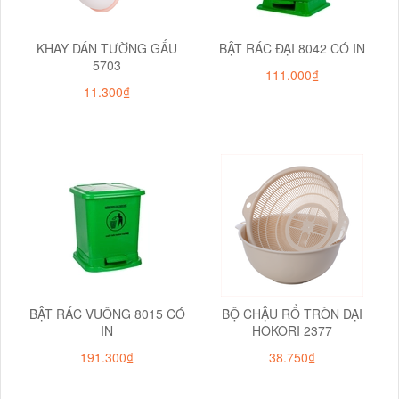
KHAY DÁN TƯỜNG GẤU
BẬT RÁC ĐẠI 8042 CÓ IN
5703
111.000₫
11.300₫
BẬT RÁC VUÔNG 8015 CÓ
BỘ CHẬU RỔ TRÒN ĐẠI
IN
HOKORI 2377
191.300₫
38.750₫