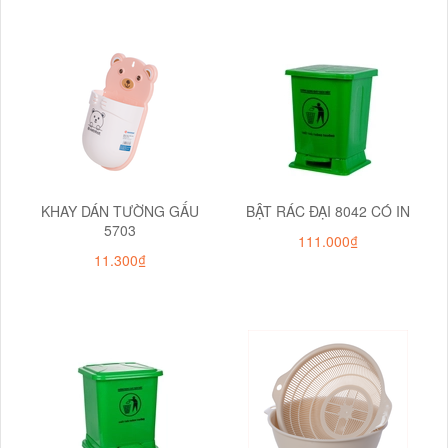
KHAY DÁN TƯỜNG GẤU
BẬT RÁC ĐẠI 8042 CÓ IN
5703
111.000₫
11.300₫