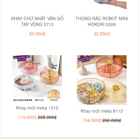
KHAY CHỮ NHẬT VÂN GỖ
THÙNG RÁC ROBOT MINI
TAY VỒNG 5713
HOKORI 5268
50.900₫
32.500₫
Khay mứt meka 1312
Khay mứt meka 8113
119.000₫
225.000₫
104.000₫
202.000₫