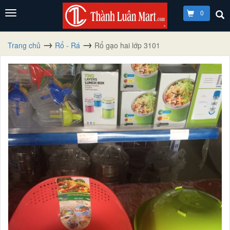
0
Trang chủ
Rổ - Rá
Rổ gạo hai lớp 3101