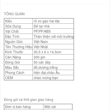
TỔNG QUAN
Kiểu
rổ vo gạo hai lớp
Sửa Dụng
Để tại nhà
Vật Chất
PP,PP/ABS
Đặc Tính
Thân thiện với môi trường
Nguồn Gốc
Việt Nam
Tên Thương Hiệu
Việt Nhật
Kích Thước
30,5 x 6 x 14,5cm
Cân Nặng
200 gm
Đóng Gói
50 cái/ dây
Màu Sắc
đỏ,dương,trắng
Phong Cách
hiện đại,châu Âu
OEM
chào mừng bạn
Đóng gói và thời gian giao hàng
Đơn vị bán hàng
Một cái