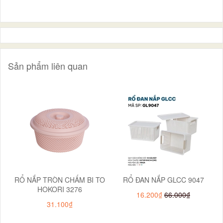
Sản phẩm liên quan
RỔ NẮP TRÒN CHẤM BI TO
RỔ ĐAN NẮP GLCC 9047
HOKORI 3276
16.200₫
66.000₫
31.100₫