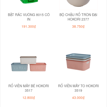
BẬT RÁC VUÔNG 8015 CÓ
BỘ CHẬU RỔ TRÒN ĐẠI
IN
HOKORI 2377
191.300₫
38.750₫
RỔ VIỀN MÂY BÉ HOKORI
RỔ VIỀN MÂY TO HOKORI
3517
3519
12.800₫
43.000₫