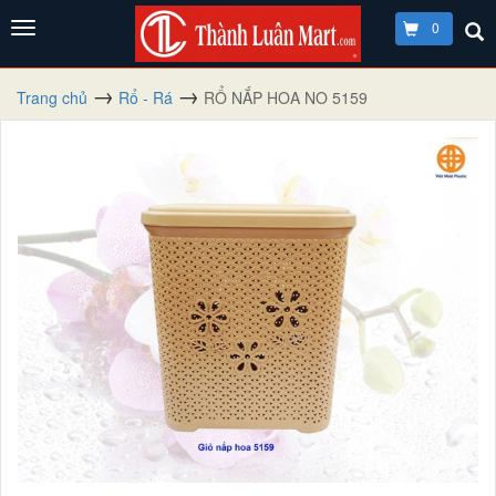
0
Trang chủ
Rổ - Rá
RỔ NẮP HOA NO 5159