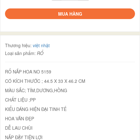
MUA HÀNG
Thương hiệu:
việt nhật
Loại sản phẩm:
RỔ
RỔ NẮP HOA NO 5159
CÓ KÍCH THƯỚC ; 44.5 X 33 X 46.2 CM
MÀU SẮC; TÍM,DƯƠNG,HỒNG
CHẤT LIỆU ;PP
KIỂU DÁNG HIỆN ĐẠI TINH TẾ
HOA VĂN ĐẸP
DỄ LAU CHÙI
NẮP ĐẬY TIỆN LỢI