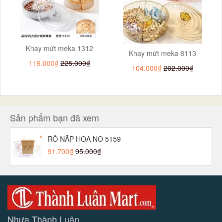
Khay mứt meka 1312
Khay mứt meka 8113
119.000₫
225.000₫
104.000₫
202.000₫
Sản phẩm bạn đã xem
RỔ NẮP HOA NO 5159
91.700₫
95.000₫
Nhựa Thành Luân