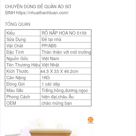
CHUYÊN DÙNG ĐỂ QUẦN ÁO SƠ
SINH https://nhuathanhluan.com/
TỔNG QUAN
Kiểu
RỔ NẮP HOA NO 5159
Sửa Dụng
Để tại nhà
Vật Chất
PP/ABS
Đặc Tính
Thân thiện với môi trường
Nguồn Gốc
Việt Nam
Tên Thương Hiệu
Việt Nhật
Kích Thước
44.5 X 33 X 46.2cm
Cân Nặng
1KG
Đóng Gói
1 cái/ dây
Màu Sắc
Trắng,hồng,dương,ngọc
Phong Cách
hiện đại,châu Âu
OEM
chào mừng bạn