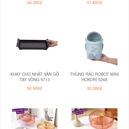
24.350₫
51.800₫
KHAY CHỮ NHẬT VÂN GỖ
THÙNG RÁC ROBOT MINI
TAY VỒNG 5713
HOKORI 5268
50.900₫
32.500₫