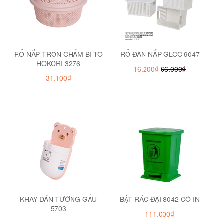
RỔ NẮP TRÒN CHẤM BI TO
RỔ ĐAN NẮP GLCC 9047
HOKORI 3276
16.200₫
66.000₫
31.100₫
KHAY DÁN TƯỜNG GẤU
BẬT RÁC ĐẠI 8042 CÓ IN
5703
111.000₫