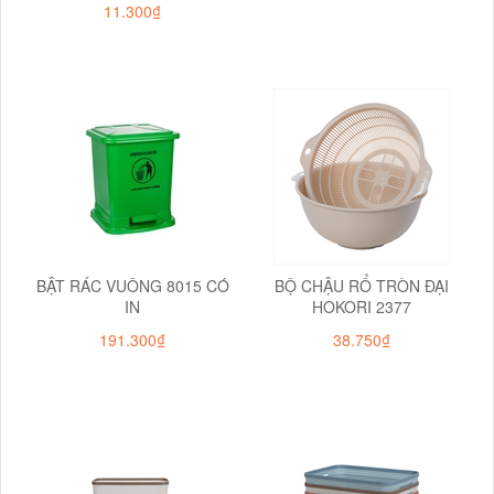
11.300₫
BẬT RÁC VUÔNG 8015 CÓ
BỘ CHẬU RỔ TRÒN ĐẠI
IN
HOKORI 2377
191.300₫
38.750₫