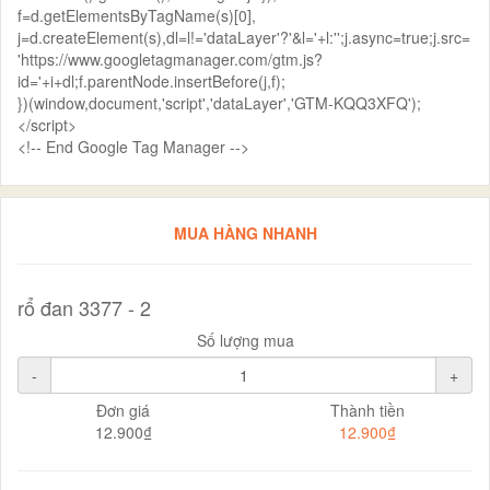
f=d.getElementsByTagName(s)[0],
j=d.createElement(s),dl=l!='dataLayer'?'&l='+l:'';j.async=true;j.src=
'https://www.googletagmanager.com/gtm.js?
id='+i+dl;f.parentNode.insertBefore(j,f);
})(window,document,'script','dataLayer','GTM-KQQ3XFQ');
</script>
<!-- End Google Tag Manager -->
MUA HÀNG NHANH
rổ đan 3377 - 2
Số lượng mua
-
+
Đơn giá
Thành tiền
12.900₫
12.900₫