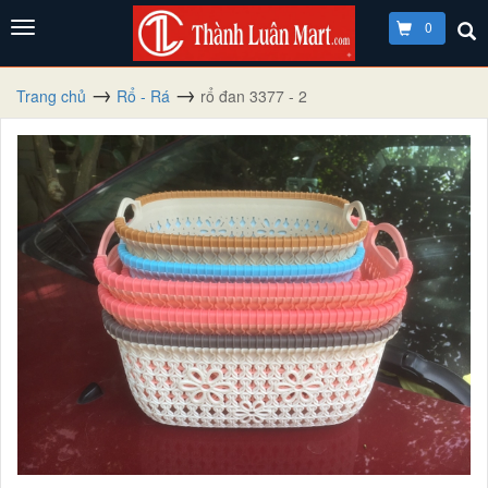
0
Trang chủ
Rổ - Rá
rổ đan 3377 - 2