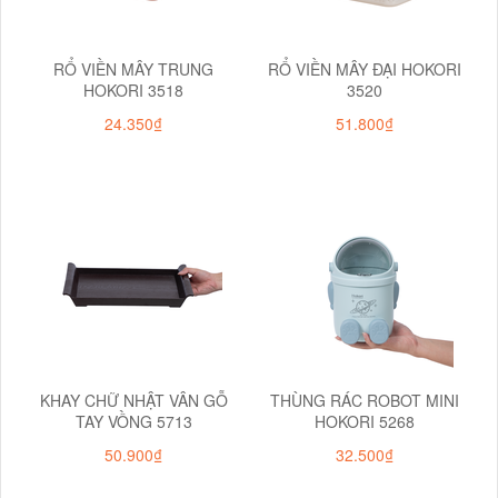
RỔ VIỀN MÂY TRUNG
RỔ VIỀN MÂY ĐẠI HOKORI
HOKORI 3518
3520
24.350₫
51.800₫
KHAY CHỮ NHẬT VÂN GỖ
THÙNG RÁC ROBOT MINI
TAY VỒNG 5713
HOKORI 5268
50.900₫
32.500₫