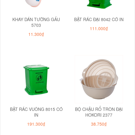
KHAY DÁN TƯỜNG GẤU
BẬT RÁC ĐẠI 8042 CÓ IN
5703
111.000₫
11.300₫
BẬT RÁC VUÔNG 8015 CÓ
BỘ CHẬU RỔ TRÒN ĐẠI
IN
HOKORI 2377
191.300₫
38.750₫