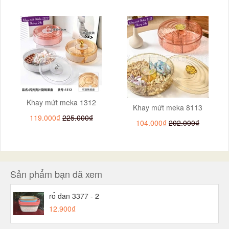
Khay mứt meka 1312
Khay mứt meka 8113
119.000₫
225.000₫
104.000₫
202.000₫
Sản phẩm bạn đã xem
rổ đan 3377 - 2
12.900₫