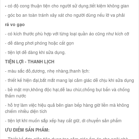
-
có độ cong thuận tiện cho người sử dụng,tiết kiệm không gian
- góc bo an toàn tránh xây xát cho người dùng nếu lỡ va phải
rá vo gạo
- có kích thước phù hợp với từng loại quần áo cũng như kích cỡ
- dễ dàng phơi phóng hoặc cất gọn
- tiện lợi dễ dàng khi sửa dụng.
TIỆN LỢI - THANH LỊCH
- màu sắc đỏ,dương, nhẹ nhàng,thanh lịch:
- thiết kế hiện đại,bắt mắt mang lại cảm giác dễ chịu khi sửa dụng
- bề mặt mịn,không độc hại,dễ lau chùi,chống bụi bẩn và chống
thấm nước
- hỗ trợ làm việc hiệu quả bên gian bếp hàng giờ liền mà không
chiếm nhiều diện tích
- tiện lợi khi muốn sắp xếp hay cất giữ, di chuyển sản phẩm
ƯU ĐIỂM SẨN PHẨM:
- Thiết kế đơn giản,tiện dụng tạo cảm giác ấm áp cho ngôi nhà