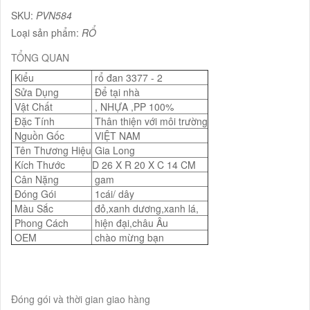
SKU:
PVN584
Loại sản phẩm:
RỔ
TỔNG QUAN
Kiểu
rổ đan 3377 - 2
Sửa Dụng
Để tại nhà
Vật Chất
, NHỰA ,PP 100%
Đặc Tính
Thân thiện với môi trường
Nguồn Gốc
VIỆT NAM
Tên Thương Hiệu
Gia Long
Kích Thước
D 26 X R 20 X C 14 CM
Cân Nặng
gam
Đóng Gói
1cái/ dây
Màu Sắc
đỏ,xanh dương,xanh lá,
Phong Cách
hiện đại,châu Âu
OEM
chào mừng bạn
Đóng gói và thời gian giao hàng