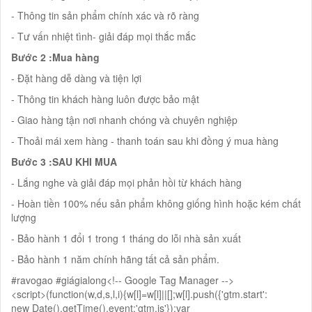
- Thông tin sản phẩm chính xác và rõ ràng
- Tư vấn nhiệt tình- giải đáp mọi thắc mắc
Bước 2 :Mua hàng
- Đặt hàng dễ dàng và tiện lợi
- Thông tin khách hàng luôn được bảo mật
- Giao hàng tận nơi nhanh chóng và chuyên nghiệp
- Thoải mái xem hàng - thanh toán sau khi đồng ý mua hàng
Bước 3 :SAU KHI MUA
- Lắng nghe và giải đáp mọi phản hồi từ khách hàng
- Hoàn tiền 100% nếu sản phẩm không giống hình hoặc kém chất
lượng
- Bảo hành 1 đổi 1 trong 1 tháng do lỗi nhà sản xuất
- Bảo hành 1 năm chính hãng tất cả sản phẩm.
#ravogao #giágialong<!-- Google Tag Manager -->
<script>(function(w,d,s,l,i){w[l]=w[l]||[];w[l].push({'gtm.start':
new Date().getTime(),event:'gtm.js'});var