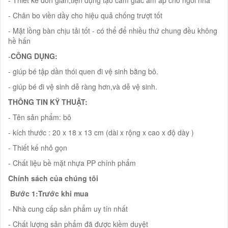
- Chân bo viền dầy cho hiệu quả chống trượt tốt
- Mặt lồng bàn chịu tải tốt - có thể để nhiều thứ chung đều không
hề hấn
-
CÔNG DỤNG:
- giúp bé tập dần thói quen đi vệ sinh bằng bô.
- giúp bé đi vệ sinh dễ ràng hơn,và dễ vệ sinh.
THÔNG TIN KỸ THUẬT:
- Tên sản phẩm: bô
- kích thước : 20 x 18 x 13 cm (dài x rộng x cao x độ dày )
- Thiết kế nhỏ gọn
- Chất liệu bề mặt nhựa PP chính phẩm
Chính sách của chúng tôi
Bước 1:Trước khi mua
- Nhà cung cấp sản phẩm uy tín nhất
- Chất lượng sản phẩm đã được kiềm duyệt