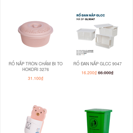
RỔ NẮP TRÒN CHẤM BI TO
RỔ ĐAN NẮP GLCC 9047
HOKORI 3276
16.200₫
66.000₫
31.100₫