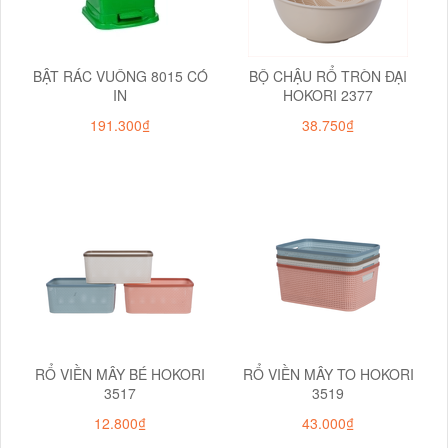
BẬT RÁC VUÔNG 8015 CÓ
BỘ CHẬU RỔ TRÒN ĐẠI
IN
HOKORI 2377
191.300₫
38.750₫
RỔ VIỀN MÂY BÉ HOKORI
RỔ VIỀN MÂY TO HOKORI
3517
3519
12.800₫
43.000₫