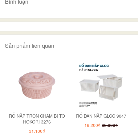
Bình luận
Sản phẩm liên quan
RỔ NẮP TRÒN CHẤM BI TO
RỔ ĐAN NẮP GLCC 9047
HOKORI 3276
16.200₫
66.000₫
31.100₫