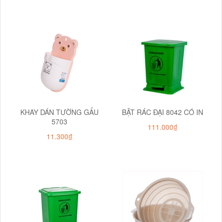
KHAY DÁN TƯỜNG GẤU
BẬT RÁC ĐẠI 8042 CÓ IN
5703
111.000₫
11.300₫