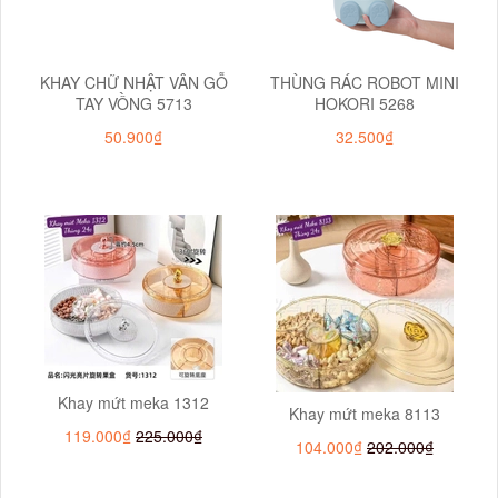
KHAY CHỮ NHẬT VÂN GỖ
THÙNG RÁC ROBOT MINI
TAY VỒNG 5713
HOKORI 5268
50.900₫
32.500₫
Khay mứt meka 1312
Khay mứt meka 8113
119.000₫
225.000₫
104.000₫
202.000₫