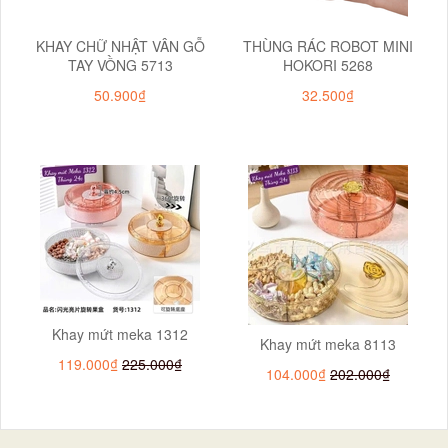
KHAY CHỮ NHẬT VÂN GỖ
THÙNG RÁC ROBOT MINI
TAY VỒNG 5713
HOKORI 5268
50.900₫
32.500₫
Khay mứt meka 1312
Khay mứt meka 8113
119.000₫
225.000₫
104.000₫
202.000₫