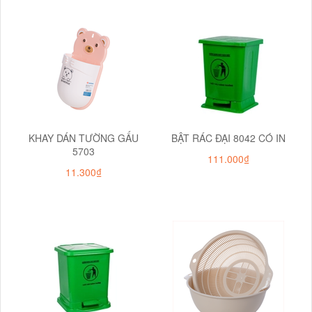
KHAY DÁN TƯỜNG GẤU
BẬT RÁC ĐẠI 8042 CÓ IN
5703
111.000₫
11.300₫