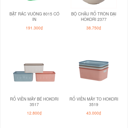
BẬT RÁC VUÔNG 8015 CÓ
BỘ CHẬU RỔ TRÒN ĐẠI
IN
HOKORI 2377
191.300₫
38.750₫
RỔ VIỀN MÂY BÉ HOKORI
RỔ VIỀN MÂY TO HOKORI
3517
3519
12.800₫
43.000₫