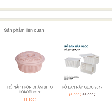
Sản phẩm liên quan
RỔ NẮP TRÒN CHẤM BI TO
RỔ ĐAN NẮP GLCC 9047
HOKORI 3276
16.200₫
66.000₫
31.100₫