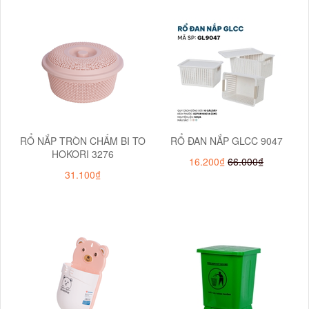
RỔ NẮP TRÒN CHẤM BI TO
RỔ ĐAN NẮP GLCC 9047
HOKORI 3276
16.200₫
66.000₫
31.100₫