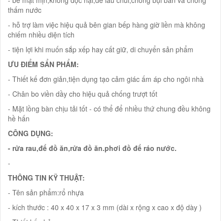
- bề mặt mịn,không độc hại,dễ lau chùi,chống bụi bẩn và chống
thấm nước
- hỗ trợ làm việc hiệu quả bên gian bếp hàng giờ liền mà không
chiếm nhiều diện tích
- tiện lợi khi muốn sắp xếp hay cất giữ, di chuyển sản phẩm
ƯU ĐIỂM SẨN PHẨM:
- Thiết kế đơn giản,tiện dụng tạo cảm giác ấm áp cho ngôi nhà
- Chân bo viền dầy cho hiệu quả chống trượt tốt
- Mặt lồng bàn chịu tải tốt - có thể để nhiều thứ chung đều không
hề hấn
CÔNG DỤNG:
- rửa rau,để đồ ăn,rửa đồ ăn.phơi đồ để ráo nước.
-
THÔNG TIN KỸ THUẬT:
- Tên sản phẩm:rổ nhựa
- kích thước : 40 x 40 x 17 x 3 mm (dài x rộng x cao x độ dày )