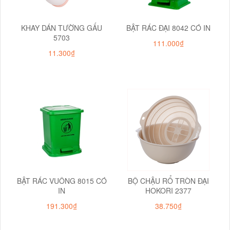
KHAY DÁN TƯỜNG GẤU
BẬT RÁC ĐẠI 8042 CÓ IN
5703
111.000₫
11.300₫
BẬT RÁC VUÔNG 8015 CÓ
BỘ CHẬU RỔ TRÒN ĐẠI
IN
HOKORI 2377
191.300₫
38.750₫