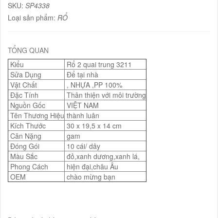
SKU:
SP4338
Loại sản phẩm:
RỔ
TỔNG QUAN
Kiểu
Rổ 2 quai trung 3211
Sửa Dụng
Để tại nhà
Vật Chất
, NHỰA ,PP 100%
Đặc Tính
Thân thiện với môi trường
Nguồn Gốc
VIỆT NAM
Tên Thương Hiệu
thành luân
Kích Thước
30 x 19,5 x 14 cm
Cân Nặng
gam
Đóng Gói
10 cái/ dây
Màu Sắc
đỏ,xanh dương,xanh lá,
Phong Cách
hiện đại,châu Âu
OEM
chào mừng bạn