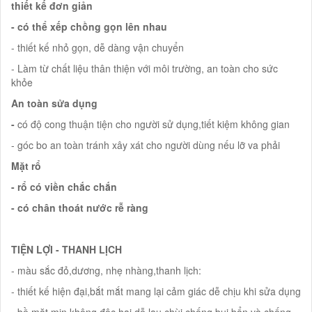
thiết kế đơn giản
- có thể xếp chồng gọn lên nhau
- thiết kế nhỏ gọn, dễ dàng vận chuyển
- Làm từ chất liệu thân thiện với môi trường, an toàn cho sức
khỏe
An toàn sửa dụng
-
có độ cong thuận tiện cho người sử dụng,tiết kiệm không gian
- góc bo an toàn tránh xây xát cho người dùng nếu lỡ va phải
Mặt rổ
- rổ có viền chắc chắn
- có chân thoát nước rễ ràng
TIỆN LỢI - THANH LỊCH
- màu sắc đỏ,dương, nhẹ nhàng,thanh lịch:
- thiết kế hiện đại,bắt mắt mang lại cảm giác dễ chịu khi sửa dụng