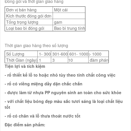
Đóng gói và thời gian giao hàng
Đơn vị bán hàng
Một cái
Kích thước đóng gói đơn
Tổng trọng lượng
gam
Loại bao bì đóng gói
Bao bì trung tính
Thời gian giao hàng theo số lượng
Số Lượng
1- 300
301-600
601- 1000
> 1000
Thời Gian (ngày)
1
3
10
đàm phán
Tiện lợi và tích kiệm
- rổ thiết kế lỗ to hoặc nhỏ tùy theo tính chất công việc
- rổ có viềng miệng dầy dặn chắc chắn
- được làm từ nhựa PP nguyên sinh an toàn cho sức khỏe
- với chất liệu bóng đẹp màu sắc tươi sáng là loại chất liệu
tốt
- rổ có chân và lỗ thưa thoát nước tốt
Đặc điểm sản phẩm: