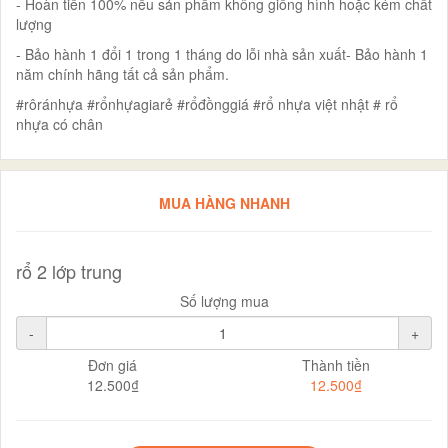
- Hoàn tiền 100% nếu sản phẩm không giống hình hoặc kém chất
lượng
- Bảo hành 1 đổi 1 trong 1 tháng do lỗi nhà sản xuất- Bảo hành 1
năm chính hãng tất cả sản phẩm.
#rôránhựa #rổnhựagiarẻ #rổđồnggiá #rổ nhựa việt nhật # rổ
nhựa có chân
MUA HÀNG NHANH
rổ 2 lớp trung
Số lượng mua
-
+
Đơn giá
Thành tiền
12.500₫
12.500₫