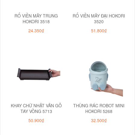
RỔ VIỀN MÂY TRUNG
RỔ VIỀN MÂY ĐẠI HOKORI
HOKORI 3518
3520
24.350₫
51.800₫
KHAY CHỮ NHẬT VÂN GỖ
THÙNG RÁC ROBOT MINI
TAY VỒNG 5713
HOKORI 5268
50.900₫
32.500₫