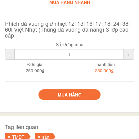
MUA HÀNG NHANH
Phích đá vuông giữ nhiệt 12l 13l 16l 17l 18l 24l 38l
60l Việt Nhật (Thùng đá vuông đa năng) 3 lớp cao
cấp
Số lượng mua
-
+
Đơn giá
Thành tiền
250.000₫
250.000₫
MUA HÀNG
Tag liên quan
TMĐT
sàn