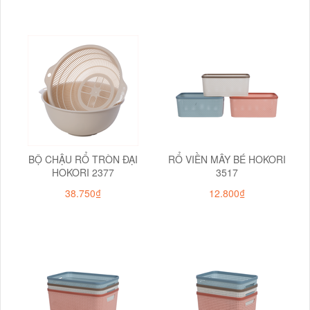
BỘ CHẬU RỔ TRÒN ĐẠI
RỔ VIỀN MÂY BÉ HOKORI
HOKORI 2377
3517
38.750₫
12.800₫