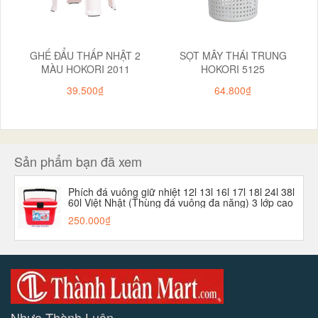
GHẾ ĐẨU THẤP NHẬT 2
SỌT MÂY THÁI TRUNG
MÀU HOKORI 2011
HOKORI 5125
39.500₫
64.800₫
Sản phẩm bạn đã xem
Phích đá vuông giữ nhiệt 12l 13l 16l 17l 18l 24l 38l
60l Việt Nhật (Thùng đá vuông đa năng) 3 lớp cao
cấp
250.000₫
Nhựa Thành Luân