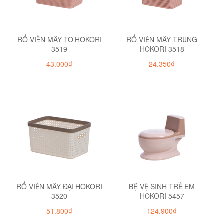
RỔ VIỀN MÂY TO HOKORI
RỔ VIỀN MÂY TRUNG
3519
HOKORI 3518
43.000₫
24.350₫
RỔ VIỀN MÂY ĐẠI HOKORI
BỆ VỆ SINH TRẺ EM
3520
HOKORI 5457
51.800₫
124.900₫