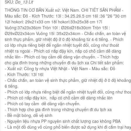
SKU:
Do_13 Lit
THÔNG TIN CƠ BẢN Xuất xứ: Việt Nam. CHI TIẾT SẢN PHẨM -
Màu sắc: Đỏ - Kích Thước: 13l : 34.25.26.5 cm 16l :36 *26 *30 cm
12l hokori: 29x21x33 cm 18l hokori:33x25x38 cm 17l
Vuông:37x23x36cm Tròn 10l : Ø26xØ18x30cm Tròn 15l :
Ø29xØ22x34cm Vuông 15l :35x22x34cm - Chắc chắn, an toàn vệ
sinh thực phẩm, giữ nhiệt độ ở 0 độ khoảng từ 4-6 tiếng. - Phích
có lớp nhựa riêng biệt để ngăn nhiệt tuyết đối, cũng như thoát
nhiệt ra ngoài - Phích có nắp đậy kín, nắp có chỗ cầm dễ dàng
nhấc lên - Phích có tay cầm dễ dàng vận chuyển. - Thích hợp
cho gia đình trong những chuyến đi du lịch xa Chi tiết sản phẩm:
- Xuất xứ: Công ty nhựa Việt Nhật - Việt Nam - Màu sắc: Đỏ
- Kích Thước: 13l 16l
- Chắc chắn, an toàn vệ sinh thực phẩm, giữ nhiệt độ ở 0 độ khoảng
6 tiếng.
- Phích có lớp nhựa riêng biệt để ngăn nhiệt tuyết đối, cũng như thoá
- Phích có nắp đậy kín, nắp có chỗ cầm dễ dàng nhấc lên
- Phích có tay cầm dễ dàng vận chuyển.
- Thích hợp cho gia đình trong những chuyến đi du lịch xa
- Bề mặt bóng, dễ vệ sinh
- Nguyên liệu nhựa PP nguyên sinh chất lượng cao không PBA
- Là một đồ dùng vô cùng phổ biến được sử dụng khi đi cắm trại ha