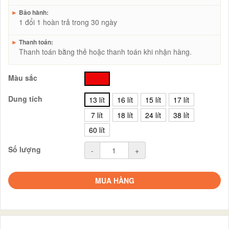
►
Bảo hành:
1 đổi 1 hoàn trả trong 30 ngày
►
Thanh toán:
Thanh toán bằng thẻ hoặc thanh toán khi nhận hàng.
Màu sắc
đỏ
Dung tích
13 lít
16 lít
15 lít
17 lít
7 lít
18 lít
24 lít
38 lít
60 lít
Số lượng
-
+
MUA HÀNG