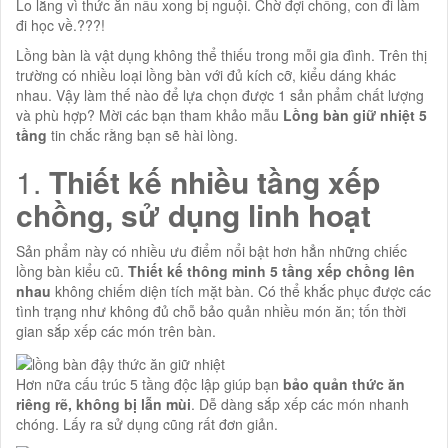
Lo lắng vì thức ăn nấu xong bị nguội. Chờ đợi chồng, con đi làm
đi học về.???!
Lồng bàn là vật dụng không thể thiếu trong mỗi gia đình. Trên thị
trường có nhiều loại lồng bàn với đủ kích cỡ, kiểu dáng khác
nhau. Vậy làm thế nào để lựa chọn được 1 sản phẩm chất lượng
và phù hợp? Mời các bạn tham khảo mẫu
Lồng bàn giữ nhiệt 5
tầng
tin chắc rằng bạn sẽ hài lòng.
1.
Thiết kế nhiều tầng xếp
chồng, sử dụng linh hoạt
Sản phẩm này có nhiều ưu điểm nổi bật hơn hẳn những chiếc
lồng bàn kiểu cũ.
Thiết kế thông minh 5 tầng xếp chồng lên
nhau
không chiếm diện tích mặt bàn. Có thể khắc phục được các
tình trạng như không đủ chỗ bảo quản nhiều món ăn; tốn thời
gian sắp xếp các món trên bàn.
Hơn nữa cấu trúc 5 tầng độc lập giúp bạn
bảo quản thức ăn
riêng rẽ, không bị lẫn mùi
. Dễ dàng sắp xếp các món nhanh
chóng. Lấy ra sử dụng cũng rất đơn giản.