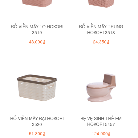
RỔ VIỀN MÂY TO HOKORI
RỔ VIỀN MÂY TRUNG
3519
HOKORI 3518
43.000₫
24.350₫
RỔ VIỀN MÂY ĐẠI HOKORI
BỆ VỆ SINH TRẺ EM
3520
HOKORI 5457
51.800₫
124.900₫