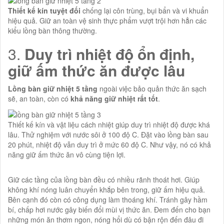
Thiết kế kín tuyệt đối
chống lại côn trùng, bụi bẩn và vi khuẩn
hiệu quả. Giữ an toàn vệ sinh thực phẩm vượt trội hơn hẳn các
kiểu lồng bàn thông thường.
3.
Duy trì nhiệt độ ổn định,
giữ ấm thức ăn được lâu
Lồng bàn giữ nhiệt 5 tầng
ngoài việc bảo quản thức ăn sạch
sẽ, an toàn, còn có
khả năng giữ nhiệt rất tốt
.
Thiết kế kín và vật liệu cách nhiệt giúp duy trì nhiệt độ được khá
lâu. Thử nghiệm với nước sôi ở 100 độ C. Đặt vào lồng bàn sau
20 phút, nhiệt độ vẫn duy trì ở mức 60 độ C. Như vậy, nó có khả
năng giữ ấm thức ăn vô cùng tiện lợi.
Giữ các tầng của lồng bàn đều có nhiều rãnh thoát hơi. Giúp
không khí nóng luân chuyển khắp bên trong, giữ ấm hiệu quả.
Bên cạnh đó còn có công dụng làm thoáng khí. Tránh gây hầm
bí, chấp hơi nước gây biến đổi mùi vị thức ăn. Đem đến cho bạn
những món ăn thơm ngon, nóng hổi dù có bận rộn đến đâu đi