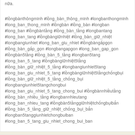
nữa.
#lồngbànthôngminh #lồng_bàn_thông_minh #longbanthongminh
#long_ban_thong_minh #lồngbàn #lồng_bàn #longban
#long_ban #lồngbàntầng #lồng_bàn_tầng #longbantang
#long_ban_tang #lồngbàngiữnhiệt #lồng_bàn_giữ_nhiệt
#longbangiunhiet #long_ban_giu_nhiet #lồngbàngấpgọn
#lồng_bàn_gấp_gọn #longbangapgon #long_ban_gap_gon
#lồngbàn5tầng #lồng_bàn_5_tầng #longban5tang
#long_ban_5_tang #lồngbàngiữnhiệt5tầng
#lồng_bàn_giữ_nhiệt_5_tầng #longbangiunhiet5tang
#long_ban_giu_nhiet_5_tang #lồngbàngiữnhiệt5tầngchốngbụi
#lồng_bàn_giữ_nhiệt_5_tầng_chống_bụi
#longbangiunhiet5tangchongbui
#long_ban_giu_nhiet_5_tang_chong_bui #lồngbànnhiềutầng
#lồng_bàn_nhiều_tầng #longbannhieutang
#long_ban_nhieu_tang #lồngbàn5tầnggiữnhiệtchốngbụibẩn
#lồng_bàn_5_tầng_giữ_nhiệt_chống_bụi_bẩn
#longban5tanggiunhietchongbuiban
#long_ban_5_tang_giu_nhiet_chong_bui_ban