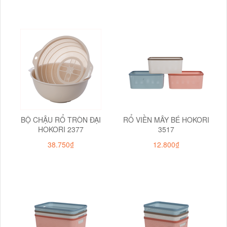
BỘ CHẬU RỔ TRÒN ĐẠI
RỔ VIỀN MÂY BÉ HOKORI
HOKORI 2377
3517
38.750₫
12.800₫