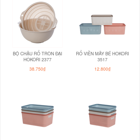
BỘ CHẬU RỔ TRÒN ĐẠI
RỔ VIỀN MÂY BÉ HOKORI
HOKORI 2377
3517
38.750₫
12.800₫