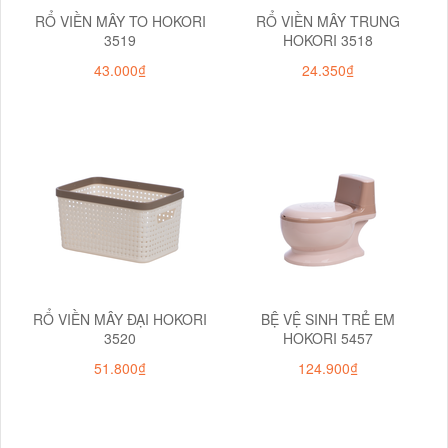
RỔ VIỀN MÂY TO HOKORI
RỔ VIỀN MÂY TRUNG
3519
HOKORI 3518
43.000₫
24.350₫
RỔ VIỀN MÂY ĐẠI HOKORI
BỆ VỆ SINH TRẺ EM
3520
HOKORI 5457
51.800₫
124.900₫