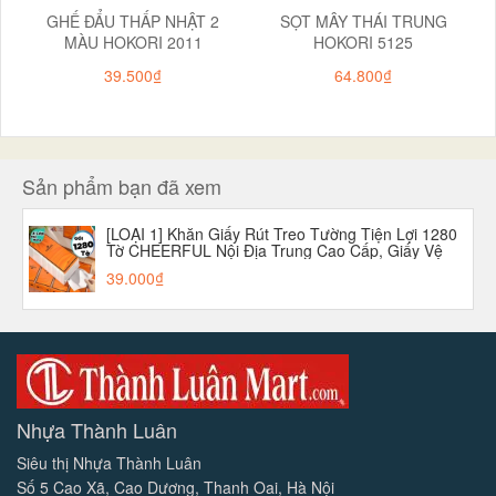
GHẾ ĐẨU THẤP NHẬT 2
SỌT MÂY THÁI TRUNG
MÀU HOKORI 2011
HOKORI 5125
39.500₫
64.800₫
Sản phẩm bạn đã xem
[LOẠI 1] Khăn Giấy Rút Treo Tường Tiện Lợi 1280
Tờ CHEERFUL Nội Địa Trung Cao Cấp, Giấy Vệ
Sinh Treo Tường 4 Lớp Bột Gỗ
39.000₫
Nhựa Thành Luân
Siêu thị Nhựa Thành Luân
Số 5 Cao Xã, Cao Dương, Thanh Oai, Hà Nội