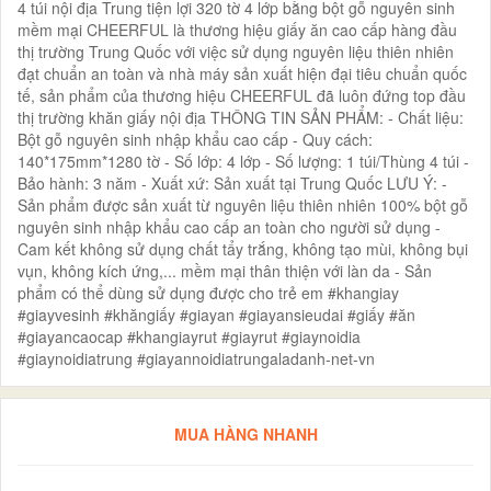
4 túi nội địa Trung tiện lợi 320 tờ 4 lớp bằng bột gỗ nguyên sinh
mềm mại CHEERFUL là thương hiệu giấy ăn cao cấp hàng đầu
thị trường Trung Quốc với việc sử dụng nguyên liệu thiên nhiên
đạt chuẩn an toàn và nhà máy sản xuất hiện đại tiêu chuẩn quốc
tế, sản phẩm của thương hiệu CHEERFUL đã luôn đứng top đầu
thị trường khăn giấy nội địa THÔNG TIN SẢN PHẨM: - Chất liệu:
Bột gỗ nguyên sinh nhập khẩu cao cấp - Quy cách:
140*175mm*1280 tờ - Số lớp: 4 lớp - Số lượng: 1 túi/Thùng 4 túi -
Bảo hành: 3 năm - Xuất xứ: Sản xuất tại Trung Quốc LƯU Ý: -
Sản phẩm được sản xuất từ nguyên liệu thiên nhiên 100% bột gỗ
nguyên sinh nhập khẩu cao cấp an toàn cho người sử dụng -
Cam kết không sử dụng chất tẩy trắng, không tạo mùi, không bụi
vụn, không kích ứng,... mềm mại thân thiện với làn da - Sản
phẩm có thể dùng sử dụng được cho trẻ em #khangiay
#giayvesinh #khăngiấy #giayan #giayansieudai #giấy #ăn
#giayancaocap #khangiayrut #giayrut #giaynoidia
#giaynoidiatrung #giayannoidiatrungaladanh-net-vn
MUA HÀNG NHANH