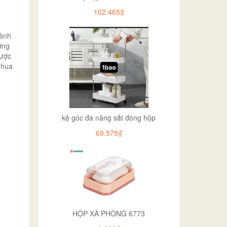
102.465₫
gành
ợng
được
nhua
kệ góc đa năng sắt đóng hộp
69.575₫
HỘP XÀ PHÒNG 6773