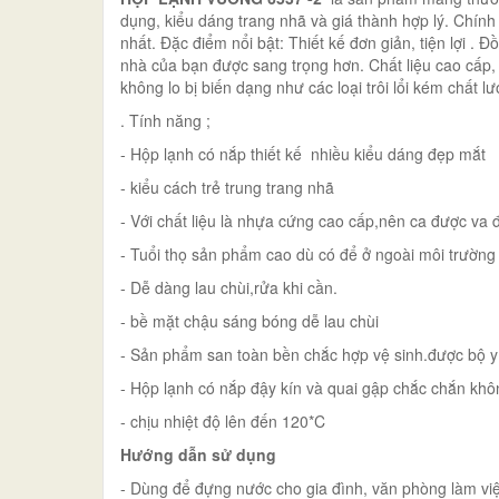
dụng, kiểu dáng trang nhã và giá thành hợp lý. Chính
nhất. Đặc điểm nổi bật: Thiết kế đơn giản, tiện lợi . 
nhà của bạn được sang trọng hơn. Chất liệu cao cấp,
không lo bị biến dạng như các loại trôi lổi kém chất l
. Tính năng ;
- Hộp lạnh có nắp thiết kế nhiều kiểu dáng đẹp mắt
- kiểu cách trẻ trung trang nhã
- Với chất liệu là nhựa cứng cao cấp,nên ca được va đ
- Tuổi thọ sản phẩm cao dù có để ở ngoài môi trường
- Dễ dàng lau chùi,rửa khi cần.
- bề mặt chậu sáng bóng dễ lau chùi
- Sản phẩm san toàn bền chắc hợp vệ sinh.được bộ y
- Hộp lạnh có nắp đậy kín và quai gập chắc chắn khô
- chịu nhiệt độ lên đến 120*C
Hướng dẫn sử dụng
- Dùng để đựng nước cho gia đình, văn phòng làm vi