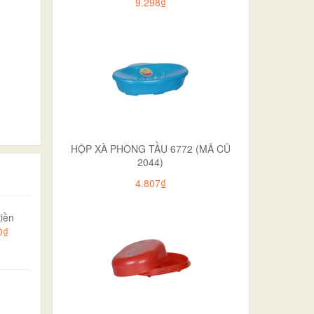
9.298₫
HỘP XÀ PHÒNG TẦU 6772 (MÃ CŨ
2044)
4.807₫
iền
0₫