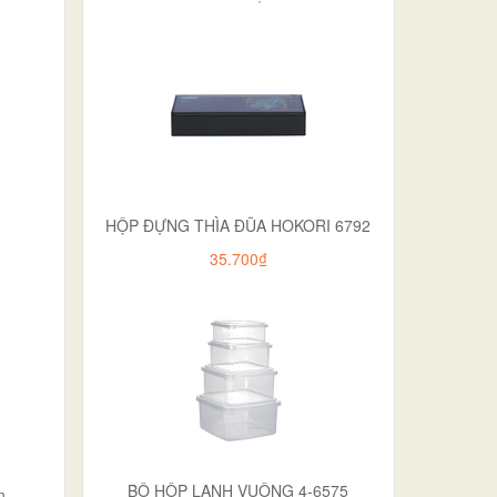
HỘP ĐỰNG THÌA ĐŨA HOKORI 6792
35.700₫
BỘ HỘP LẠNH VUÔNG 4-6575
n