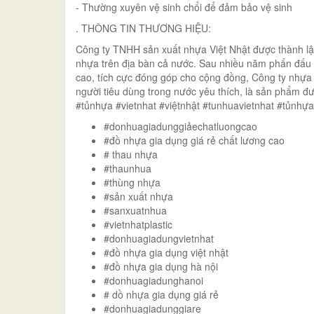
- Thường xuyên vệ sinh chổi để đảm bảo vệ sinh
. THÔNG TIN THƯƠNG HIỆU:
Công ty TNHH sản xuất nhựa Việt Nhật được thành l
nhựa trên địa bàn cả nước. Sau nhiều năm phấn đấu
cao, tích cực đóng góp cho cộng đồng, Công ty nhựa 
người tiêu dùng trong nước yêu thích, là sản phẩm 
#tủnhựa #vietnhat #việtnhật #tunhuavietnhat #tủnhự
#donhuagiadunggiảechatluongcao
#đồ nhựa gia dụng giá rẻ chất lương cao
# thau nhựa
#thaunhua
#thùng nhựa
#sản xuất nhựa
#sanxuatnhua
#vietnhatplastic
#donhuagiadungvietnhat
#đồ nhựa gia dụng việt nhật
#đồ nhựa gia dụng hà nội
#donhuagiadunghanoi
# dồ nhựa gia dụng giá rẻ
#donhuagiadunggiare