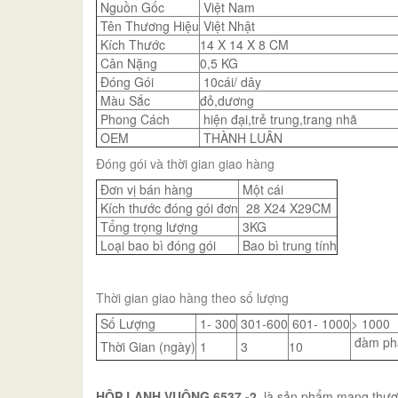
Nguồn Gốc
Việt Nam
Tên Thương Hiệu
Việt Nhật
Kích Thước
14 X 14 X 8 CM
Cân Nặng
0,5 KG
Đóng Gói
10cái/ dây
Màu Sắc
đỏ,dương
Phong Cách
hiện đại,trẻ trung,trang nhã
OEM
THÀNH LUÂN
Đóng gói và thời gian giao hàng
Đơn vị bán hàng
Một cái
Kích thước đóng gói đơn
28 X24 X29CM
Tổng trọng lượng
3KG
Loại bao bì đóng gói
Bao bì trung tính
Thời gian giao hàng theo số lượng
Số Lượng
1- 300
301-600
601- 1000
> 1000
đàm ph
Thời Gian (ngày)
1
3
10
HỘP LẠNH VUÔNG 6537 -2
là sản phẩm mang thương