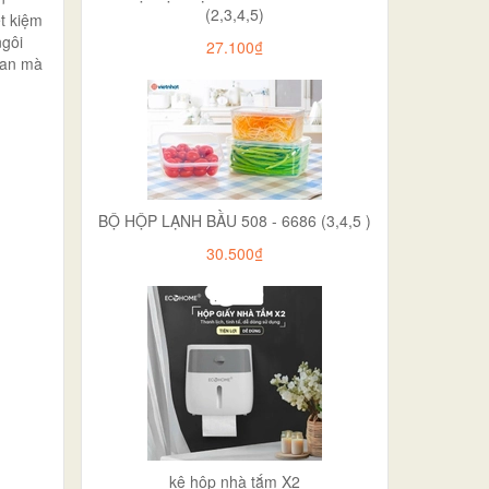
(2,3,4,5)
t kiệm
ngôi
27.100₫
ian mà
BỘ HỘP LẠNH BẦU 508 - 6686 (3,4,5 )
30.500₫
kệ hộp nhà tắm X2