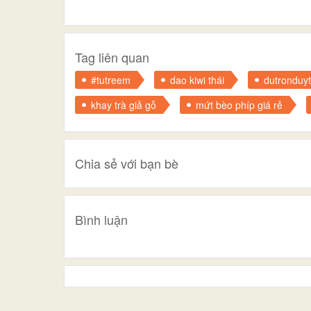
Tag liên quan
#tutreem
dao kiwi thái
dutronduy
khay trà giả gỗ
mứt bèo phíp giá rẻ
Chia sẻ với bạn bè
Bình luận