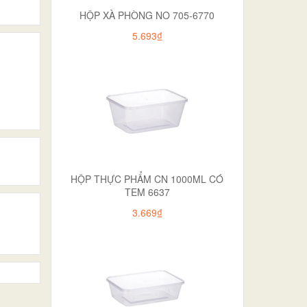
HỘP XÀ PHÒNG NO 705-6770
5.693₫
HỘP THỰC PHẨM CN 1000ML CÓ
TEM 6637
3.669₫