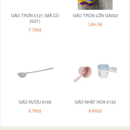
GÁO TRƠN 6121 (MÃ CŨ
GÁO TRÒN LỚN GA002
2221)
Liên hệ
7.780₫
GÁO RƯỢU 6168
GÁO NHẬT HOA 6132
2.783₫
8.602₫