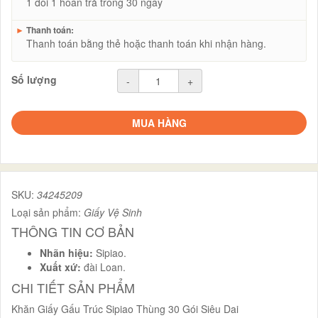
1 đổi 1 hoàn trả trong 30 ngày
►
Thanh toán:
Thanh toán bằng thẻ hoặc thanh toán khi nhận hàng.
Số lượng
-
+
MUA HÀNG
SKU:
34245209
Loại sản phẩm:
Giấy Vệ Sinh
THÔNG TIN CƠ BẢN
Nhãn hiệu:
Sipiao.
Xuất xứ:
đài Loan.
CHI TIẾT SẢN PHẨM
Khăn Giấy Gấu Trúc Sipiao Thùng 30 Gói Siêu Dai