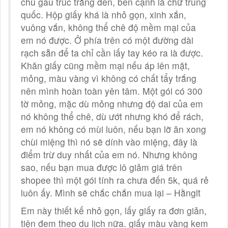
chú gấu trúc trắng đen, bên cạnh là chữ trung
quốc. Hộp giấy khá là nhỏ gọn, xinh xắn,
vuông vắn, không thể chê độ mềm mại của
em nó được. Ở phía trên có một đường dài
rạch sẵn để ta chỉ cần lấy tay kéo ra là được.
Khăn giấy cũng mềm mại nếu áp lên mặt,
mỏng, màu vàng vì không có chất tẩy trắng
nên mình hoàn toàn yên tâm. Một gói có 300
tờ mỏng, mặc dù mỏng nhưng độ dai của em
nó không thể chê, dù ướt nhưng khó để rách,
em nó không có mùi luôn, nếu bạn lỡ ăn xong
chùi miệng thì nó sẽ dính vào miệng, đây là
điểm trừ duy nhất của em nó. Nhưng không
sao, nếu bạn mua được lô giảm giá trên
shopee thì một gói tính ra chưa đến 5k, quá rẻ
luôn ấy. Mình sẽ chắc chắn mua lại – Hằnglt
Em này thiết kế nhỏ gọn, lấy giấy ra đơn giản,
tiện đem theo du lịch nữa. giấy màu vàng kem