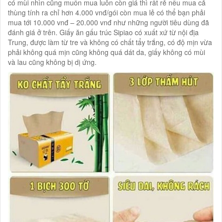
có mùi nhìn cũng muốn mua luôn còn giá thì rất rẻ nếu mua cả
thùng tính ra chỉ hơn 4.000 vnđ/gói còn mua lẻ có thể bạn phải
mua tới 10.000 vnđ – 20.000 vnđ như những người tiêu dùng đã
đánh giá ở trên. Giấy ăn gấu trúc Sipiao có xuất xứ từ nội địa
Trung, được làm từ tre và không có chất tẩy trắng, có độ mịn vừa
phải không quá mịn cũng không quá dát da, giấy không có mùi
và lau cũng không bị dị ứng.