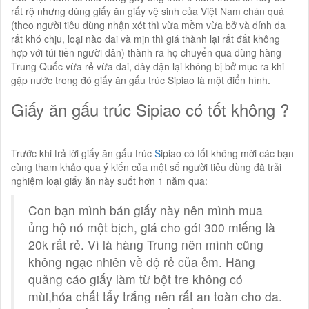
rất rộ nhưng dùng giấy ăn giấy vệ sinh của Việt Nam chán quá
(theo người tiêu dùng nhận xét thì vừa mềm vừa bở và dính da
rất khó chịu, loại nào dai và mịn thì giá thành lại rất đắt không
hợp với túi tiền người dân) thành ra họ chuyển qua dùng hàng
Trung Quốc vừa rẻ vừa dai, dày dặn lại không bị bở mục ra khi
gặp nước trong đó giấy ăn gấu trúc Sipiao là một điển hình.
Giấy ăn gấu trúc Sipiao có tốt không ?
Trước khi trả lời giấy ăn gấu trúc
S
ipiao có tốt không mời các bạn
cùng tham khảo qua ý kiến của một số người tiêu dùng đã trải
nghiệm loại giấy ăn này suốt hơn 1 năm qua:
Con bạn mình bán giấy này nên mình mua
ủng hộ nó một bịch, giá cho gói 300 miếng là
20k rất rẻ. Vì là hàng Trung nên mình cũng
không ngạc nhiên về độ rẻ của ẻm. Hãng
quảng cáo giấy làm từ bột tre không có
mùi,hóa chất tẩy trắng nên rất an toàn cho da.