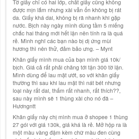
Tờ giấy chỉ có hai lớp, chất giấy cũng không
được mịn lắm nhưng xài vẫn ổn không bị rát
da. Giấy khá dai, không bị rã nhanh khi gặp
nước. Bịch này ngày mình dùng tầm 5 miếng
chắc hai tháng mới hết lận nên tính ra là quá
rẻ. Mình nghĩ các bạn nào bị dị ứng mùi
hương thì nên thử, đảm bảo ưng. – Mynt
Khăn giấy mình mua của bạn mình giá 10k/
bịch. Giá cả rất phải chăng tới tận 300 tờ lận.
Mình dùng để lau mặt ướt, so với khăn giấy
thường thì sau khi lau mặt thì nát bét nhưng
loại này rất dai, thấm rất nhanh, rất thích??,
sau này mình sẽ 1 thùng xài cho nó đã –
Hươngntt
Khăn giấy này chị mình mua ở shopee 1 thùng
27 gói với giá 130k, giá khá là rẻ. Mở hộp ra là
một màu vàng đậm kèm chữ màu đen cùng