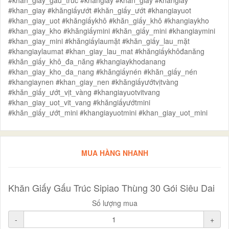
#khan_giay_gau_truc #khăngiấy #khăn_giấy #khangiay
#khan_giay #khăngiấyướt #khăn_giấy_ướt #khangiayuot
#khan_giay_uot #khăngiấykhô #khăn_giấy_khô #khangiaykho
#khan_giay_kho #khăngiấymini #khăn_giấy_mini #khangiaymini
#khan_giay_mini #khăngiấylaumặt #khăn_giấy_lau_mặt
#khangiaylaumat #khan_giay_lau_mat #khăngiấykhôđanăng
#khăn_giấy_khô_đa_năng #khangiaykhodanang
#khan_giay_kho_da_nang #khăngiấynén #khăn_giấy_nén
#khangiaynen #khan_giay_nen #khăngiấyướtvịtvàng
#khăn_giấy_ướt_vịt_vàng #khangiayuotvitvang
#khan_giay_uot_vit_vang #khăngiấyướtmini
#khăn_giấy_ướt_mini #khangiayuotmini #khan_giay_uot_mini
MUA HÀNG NHANH
Khăn Giấy Gấu Trúc Sipiao Thùng 30 Gói Siêu Dai
Số lượng mua
-
+