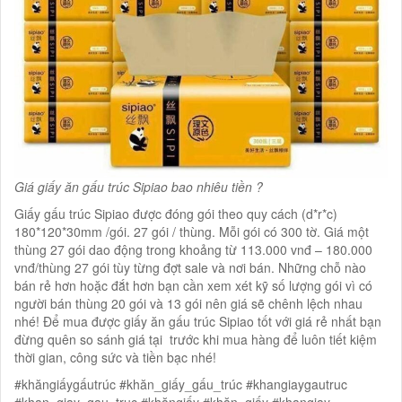
Giá giấy ăn gấu trúc Sipiao bao nhiêu tiền ?
Giấy gấu trúc Sipiao được đóng gói theo quy cách (d*r*c)
180*120*30mm /gói. 27 gói / thùng. Mỗi gói có 300 tờ. Giá một
thùng 27 gói dao động trong khoảng từ 113.000 vnđ – 180.000
vnđ/thùng 27 gói tùy từng đợt sale và nơi bán. Những chỗ nào
bán rẻ hơn hoặc đắt hơn bạn cần xem xét kỹ số lượng gói vì có
người bán thùng 20 gói và 13 gói nên giá sẽ chênh lệch nhau
nhé! Để mua được giấy ăn gấu trúc Sipiao tốt với giá rẻ nhất bạn
đừng quên so sánh giá tại trước khi mua hàng để luôn tiết kiệm
thời gian, công sức và tiền bạc nhé!
#khăngiấygấutrúc #khăn_giấy_gấu_trúc #khangiaygautruc