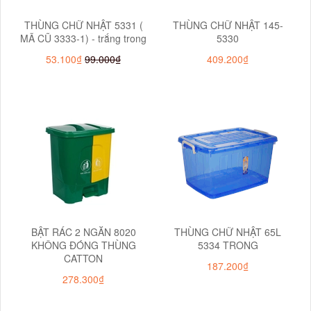
THÙNG CHỮ NHẬT 5331 (
THÙNG CHỮ NHẬT 145-
MÃ CŨ 3333-1) - trắng trong
5330
53.100₫
99.000₫
409.200₫
BẬT RÁC 2 NGĂN 8020
THÙNG CHỮ NHẬT 65L
KHÔNG ĐÓNG THÙNG
5334 TRONG
CATTON
187.200₫
278.300₫