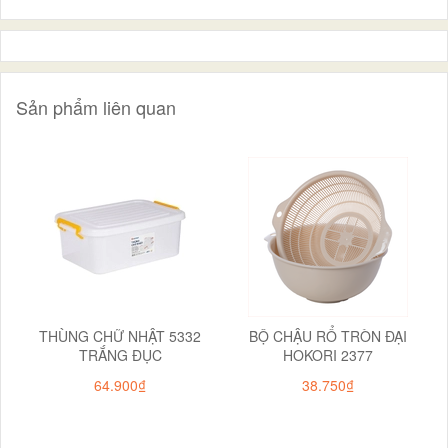
Sản phẩm liên quan
THÙNG CHỮ NHẬT 5332
BỘ CHẬU RỔ TRÒN ĐẠI
TRẮNG ĐỤC
HOKORI 2377
64.900₫
38.750₫