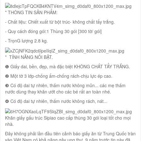
* THÔNG TIN SẢN PHẨM:
- Chất liệu: Chiết xuất từ bột trúc- không chất tẩy trắng.
- Quy cách đóng gói:1 Thùng 30 gói [300 tờ/ gói]
- TrọnG lượng 2.8 kg.
* TÍNH NĂNG NỔI BẬT.
❶ Giấy dai, bền, đẹp, mà đặc biệt KHÔNG CHẤT TẨY TRẮNG.
❷ Một tờ 3 lớp-chống ẩm-chống rách-chịu lực ép cao.
❸ Có độ dai tự nhiên, thấm nước không mủn... các mẹ thấm
nước dùng thay khăn ướt cho các bé rất an toàn nhé.
❹ Có độ dai tự nhiên, thấm nước không rách, nát...
Khăn giấy gấu trúc Sipiao cao cấp thùng 30 gói loại tốt cho mọi
nhà.
Đây không phải lần đầu tiên cảnh báo giấy ăn từ Trung Quốc tràn
vào Việt Nam có khả năng gây ung thư. 9 năm trước tin này đã