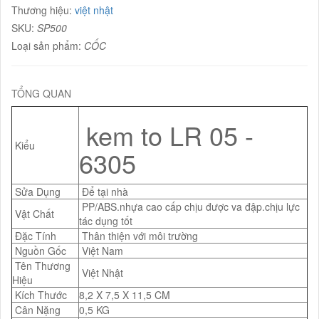
Thương hiệu:
việt nhật
SKU:
SP500
Loại sản phẩm:
CỐC
TỔNG QUAN
kem to LR 05 -
Kiểu
6305
Sửa Dụng
Để tại nhà
PP/ABS.nhựa cao cấp chịu được va đập.chịu lực
Vật Chất
tác dụng tốt
Đặc Tính
Thân thiện với môi trường
Nguồn Gốc
Việt Nam
Tên Thương
Việt Nhật
Hiệu
Kích Thước
8,2 X 7,5 X 11,5 CM
Cân Nặng
0,5 KG