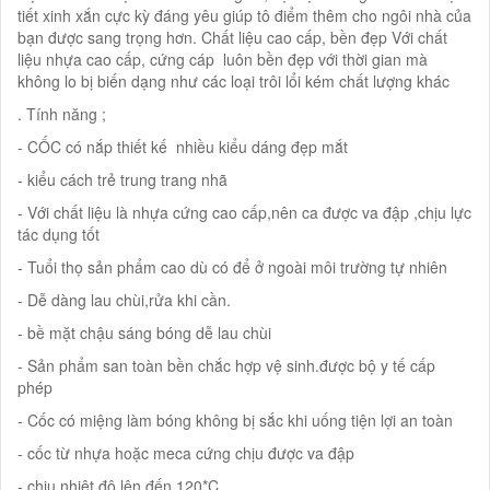
tiết xinh xắn cực kỳ đáng yêu giúp tô điểm thêm cho ngôi nhà của
bạn được sang trọng hơn. Chất liệu cao cấp, bền đẹp Với chất
liệu nhựa cao cấp, cứng cáp luôn bền đẹp với thời gian mà
không lo bị biến dạng như các loại trôi lổi kém chất lượng khác
. Tính năng ;
- CỐC có nắp thiết kế nhiều kiểu dáng đẹp mắt
- kiểu cách trẻ trung trang nhã
- Với chất liệu là nhựa cứng cao cấp,nên ca được va đập ,chịu lực
tác dụng tốt
- Tuổi thọ sản phẩm cao dù có để ở ngoài môi trường tự nhiên
- Dễ dàng lau chùi,rửa khi cần.
- bề mặt chậu sáng bóng dễ lau chùi
- Sản phẩm san toàn bền chắc hợp vệ sinh.được bộ y tế cấp
phép
- Cốc có miệng làm bóng không bị sắc khi uống tiện lợi an toàn
- cốc từ nhựa hoặc meca cứng chịu được va đập
- chịu nhiệt độ lên đến 120*C