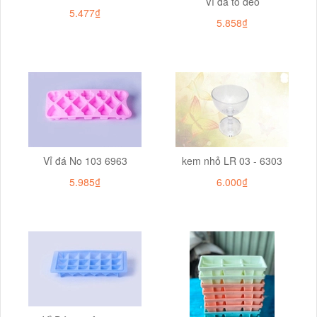
Vỉ đá to dẻo
5.477₫
5.858₫
Vỉ đá No 103 6963
kem nhỏ LR 03 - 6303
5.985₫
6.000₫