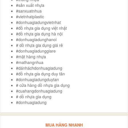
#sản xuất nhựa
#sanxuatnhua
#vietnhatplastic
#donhuagiadungvietnhat
#đồ nhựa gia dụng việt nhật
#đồ nhựa gia dụng hà nội
#donhuagiadunghanoi
# dồ nhựa gia dụng giá rẻ
#donhuagiadunggiare
#mặt hàng nhựa
#mathangnhua
#dánháchdonhuagiadung
#đồ nhựa gia dụng duy tân
#donhuagiadungduytan
# cửa hàng dồ nhựa gia dụng
#cuahangdonhuagiadung
# dồ nhựa gia dụng
#donhuagiadung
MUA HÀNG NHANH