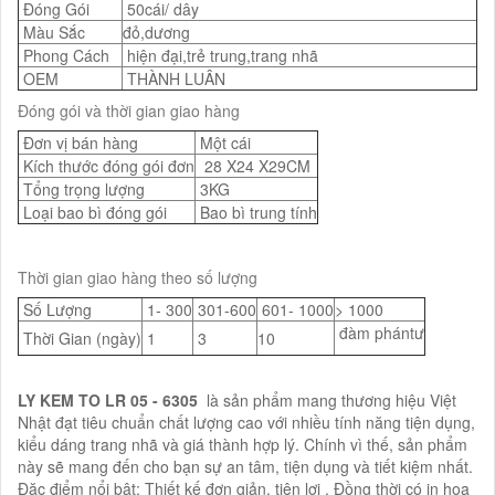
Đóng Gói
50cái/ dây
Màu Sắc
đỏ,dương
Phong Cách
hiện đại,trẻ trung,trang nhã
OEM
THÀNH LUÂN
Đóng gói và thời gian giao hàng
Đơn vị bán hàng
Một cái
Kích thước đóng gói đơn
28 X24 X29CM
Tổng trọng lượng
3KG
Loại bao bì đóng gói
Bao bì trung tính
Thời gian giao hàng theo số lượng
Số Lượng
1- 300
301-600
601- 1000
> 1000
đàm phántư
Thời Gian (ngày)
1
3
10
LY KEM TO LR 05 - 6305
là sản phẩm mang thương hiệu Việt
Nhật đạt tiêu chuẩn chất lượng cao với nhiều tính năng tiện dụng,
kiểu dáng trang nhã và giá thành hợp lý. Chính vì thế, sản phẩm
này sẽ mang đến cho bạn sự an tâm, tiện dụng và tiết kiệm nhất.
Đặc điểm nổi bật: Thiết kế đơn giản, tiện lợi . Đồng thời có in họa