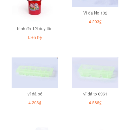
Vỉ đá No 102
4.203₫
bình đá 12l duy tân
Liên hệ
vỉ đá bé
vỉ đá to 6961
4.203₫
4.586₫