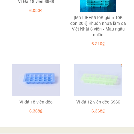
Vỉ Đá 18 viên 6968
6.050₫
[Mã LIFE5510K giảm 10K
đơn 20K] Khuôn nhựa làm đá
Việt Nhật 6 viên - Màu ngẫu
nhiên
6.210₫
Vỉ đá 18 viên dẻo
Vỉ đá 12 viên dẻo 6966
6.368₫
6.368₫