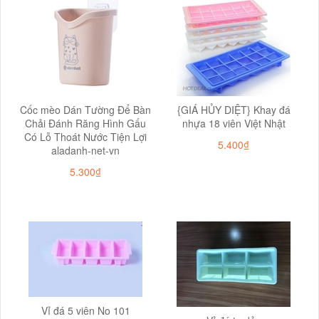
Cốc mèo Dán Tường Để Bàn
{GIÁ HỦY DIỆT} Khay đá
Chải Đánh Răng Hình Gấu
nhựa 18 viên Việt Nhật
Có Lỗ Thoát Nước Tiện Lợi
5.400₫
aladanh-net-vn
5.300₫
Vỉ đá 5 viên No 101