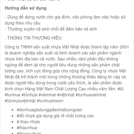
Hướng dẫn sử dụng
- Dùng để đựng nước cho gia đình, văn phòng làm việc hoặc sử
dụng theo nhu cầu
- Thường xuyên vệ sinh chổi để đảm bảo vệ sinh
. THÔNG TIN THƯƠNG HIỆU:
Công ty TNHH sản xuất nhựa Việt Nhật được thành lập năm 2001
là doanh nghiệp sản xuất và kinh doanh các sản phẩm ngành
nhựa trên địa bàn cả nước. Sau nhiều năm phấn đấu không
ngừng để đem lại cho người tiêu dùng những sản phẩm chất
lượng cao, tích cực đóng góp cho cộng đồng, Công ty nhựa Việt
Nhật đã trở thành một trong những thương thiệu đáng tin cậy và
được người tiêu dùng trong nước yêu thích, là sản phẩm được
bình chọn Hàng Việt Nam Chất Lượng Cao nhiều năm liền. #tủ
#tunhua #tủnhựa #vietnhat #việtnhật #tunhuavietnhat
#tủnhựaviệtnhật #tunhuatreem
#donhuagiadunggiảechatluongcao
#đồ nhựa gia dụng giá rẻ chất lương cao
# thau nhựa
#thaunhua
#thùng nhựa