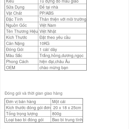
Kiểu
Tủ đựng đồ mẫu giáo
Sửa Dụng
Để tại nhà
Vật Chất
PP/ABS
Đặc Tính
Thân thiện với môi trường
Nguồn Gốc
Việt Nam
Tên Thương Hiệu
Việt Nhật
Kích Thước
Đặt theo yêu cầu
Cân Nặng
10KG
Đóng Gói
1 cái/ dây
Màu Sắc
Trắng,hồng,dương,ngọc
Phong Cách
hiện đại,châu Âu
OEM
chào mừng bạn
Đóng gói và thời gian giao hàng
Đơn vị bán hàng
Một cái
Kích thước đóng gói đơn
20 x 18 x 25cm
Tổng trọng lượng
800g
Loại bao bì đóng gói
Bao bì trung tính