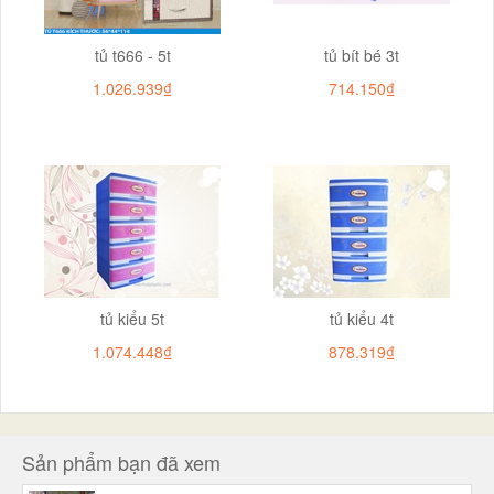
tủ t666 - 5t
tủ bít bé 3t
1.026.939₫
714.150₫
tủ kiểu 5t
tủ kiểu 4t
1.074.448₫
878.319₫
Sản phẩm bạn đã xem