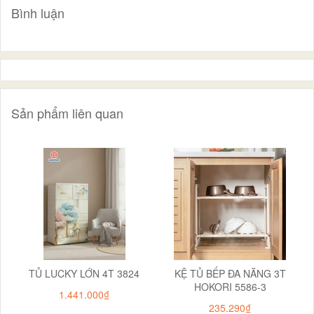
Bình luận
Sản phẩm liên quan
TỦ LUCKY LỚN 4T 3824
KỆ TỦ BẾP ĐA NĂNG 3T
HOKORI 5586-3
1.441.000₫
235.290₫