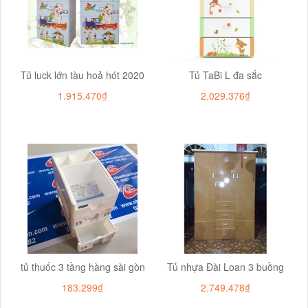
Tủ luck lớn tàu hoả hót 2020
Tủ TaBi L đa sắc
1.915.470₫
2.029.376₫
tủ thuốc 3 tầng hàng sài gòn
Tủ nhựa Đài Loan 3 buồng
183.299₫
2.749.478₫