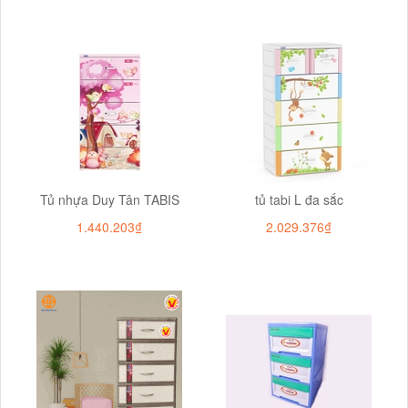
Tủ nhựa Duy Tân TABIS
tủ tabi L đa sắc
1.440.203₫
2.029.376₫