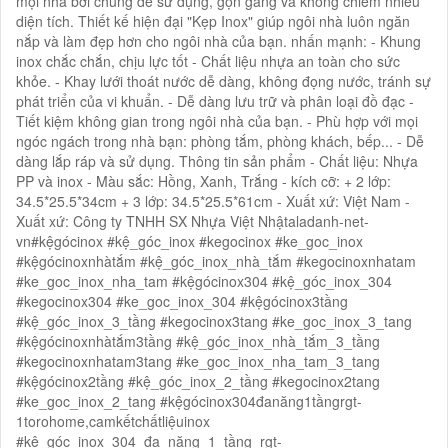
mọi nhà bởi chúng dễ sử dụng, gọn gàng và không chiếm nhiều
diện tích. Thiết kế hiện đại "Kẹp Inox" giúp ngôi nhà luôn ngăn
nắp và làm đẹp hơn cho ngôi nhà của bạn. nhấn mạnh: - Khung
inox chắc chắn, chịu lực tốt - Chất liệu nhựa an toàn cho sức
khỏe. - Khay lưới thoát nước dễ dàng, không đọng nước, tránh sự
phát triển của vi khuẩn. - Dễ dàng lưu trữ và phân loại đồ đạc -
Tiết kiệm không gian trong ngôi nhà của bạn. - Phù hợp với mọi
ngóc ngách trong nhà bạn: phòng tắm, phòng khách, bếp... - Dễ
dàng lắp ráp và sử dụng. Thông tin sản phẩm - Chất liệu: Nhựa
PP và inox - Màu sắc: Hồng, Xanh, Trắng - kích cỡ: + 2 lớp:
34.5*25.5*34cm + 3 lớp: 34.5*25.5*61cm - Xuất xứ: Việt Nam -
Xuất xứ: Công ty TNHH SX Nhựa Việt Nhậtaladanh-net-
vn#kệgócinox #kệ_góc_inox #kegocinox #ke_goc_inox
#kệgócinoxnhàtắm #kệ_góc_inox_nhà_tắm #kegocinoxnhatam
#ke_goc_inox_nha_tam #kệgócinox304 #kệ_góc_inox_304
#kegocinox304 #ke_goc_inox_304 #kệgócinox3tầng
#kệ_góc_inox_3_tầng #kegocinox3tang #ke_goc_inox_3_tang
#kệgócinoxnhàtắm3tầng #kệ_góc_inox_nhà_tắm_3_tầng
#kegocinoxnhatam3tang #ke_goc_inox_nha_tam_3_tang
#kệgócinox2tầng #kệ_góc_inox_2_tầng #kegocinox2tang
#ke_goc_inox_2_tang #kệgócinox304đanăng1tầngrgt-
1torohome,camkếtchấtliệuinox
#kệ_góc_inox_304_đa_năng_1_tầng_rgt-