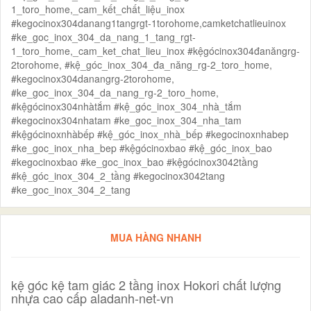
1_toro_home,_cam_kết_chất_liệu_inox
#kegocinox304danang1tangrgt-1torohome,camketchatlieuinox
#ke_goc_inox_304_da_nang_1_tang_rgt-
1_toro_home,_cam_ket_chat_lieu_inox #kệgócinox304đanăngrg-
2torohome, #kệ_góc_inox_304_đa_năng_rg-2_toro_home,
#kegocinox304danangrg-2torohome,
#ke_goc_inox_304_da_nang_rg-2_toro_home,
#kệgócinox304nhàtắm #kệ_góc_inox_304_nhà_tắm
#kegocinox304nhatam #ke_goc_inox_304_nha_tam
#kệgócinoxnhàbếp #kệ_góc_inox_nhà_bếp #kegocinoxnhabep
#ke_goc_inox_nha_bep #kệgócinoxbao #kệ_góc_inox_bao
#kegocinoxbao #ke_goc_inox_bao #kệgócinox3042tầng
#kệ_góc_inox_304_2_tầng #kegocinox3042tang
#ke_goc_inox_304_2_tang
MUA HÀNG NHANH
kệ góc kệ tam giác 2 tầng inox Hokori chất lượng
nhựa cao cấp aladanh-net-vn