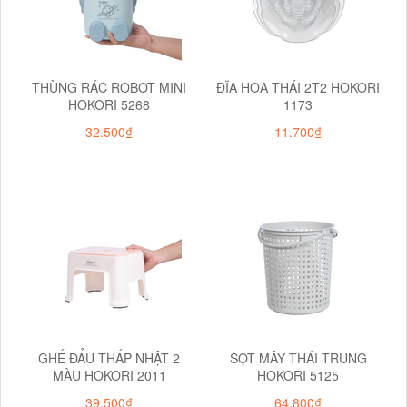
THÙNG RÁC ROBOT MINI
ĐĨA HOA THÁI 2T2 HOKORI
HOKORI 5268
1173
32.500₫
11.700₫
GHẾ ĐẨU THẤP NHẬT 2
SỌT MÂY THÁI TRUNG
MÀU HOKORI 2011
HOKORI 5125
39.500₫
64.800₫