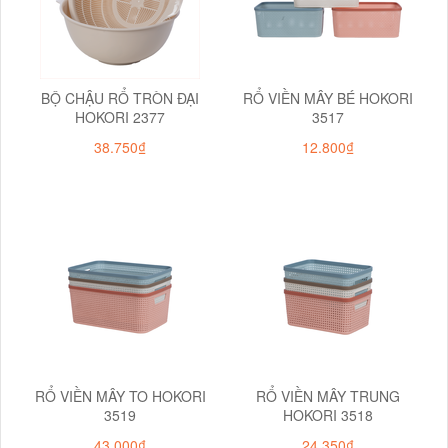
BỘ CHẬU RỔ TRÒN ĐẠI
RỔ VIỀN MÂY BÉ HOKORI
HOKORI 2377
3517
38.750₫
12.800₫
RỔ VIỀN MÂY TO HOKORI
RỔ VIỀN MÂY TRUNG
3519
HOKORI 3518
43.000₫
24.350₫