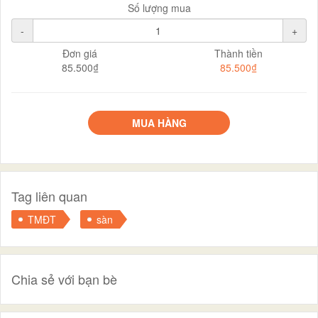
Số lượng mua
-
+
Đơn giá
Thành tiền
85.500₫
85.500₫
MUA HÀNG
Tag liên quan
TMĐT
sàn
Chia sẻ với bạn bè