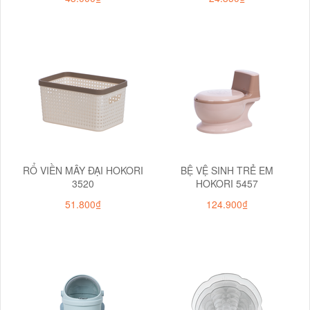
RỔ VIỀN MÂY ĐẠI HOKORI
BỆ VỆ SINH TRẺ EM
3520
HOKORI 5457
51.800₫
124.900₫