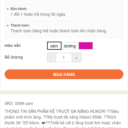
►
Bảo hành:
1 đổi 1 hoàn trả trong 30 ngày
►
Thanh toán:
Thanh toán bằng thẻ hoặc thanh toán khi nhận hàng.
màu sắc
xám
dương
hồng
Số lượng
-
+
MUA HÀNG
SKU:
5599-xam
THÔNG TIN SẢN PHẨM KỆ TRƯỢT ĐA NĂNG HOKORI ??Siêu
phẩm mới trình làng. ??Kệ trượt đã năng Hokori 5588. ??Kích
thước 38 *25*49cm. ❤️‍??Thiết kế với 2 tầng trượt linh hoạt, chân