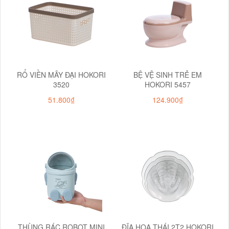
RỔ VIỀN MÂY ĐẠI HOKORI
BỆ VỆ SINH TRẺ EM
3520
HOKORI 5457
51.800₫
124.900₫
THÙNG RÁC ROBOT MINI
ĐĨA HOA THÁI 2T2 HOKORI