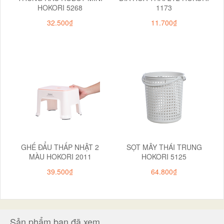
HOKORI 5268
1173
32.500₫
11.700₫
GHẾ ĐẨU THẤP NHẬT 2
SỌT MÂY THÁI TRUNG
MÀU HOKORI 2011
HOKORI 5125
39.500₫
64.800₫
Sản phẩm bạn đã xem