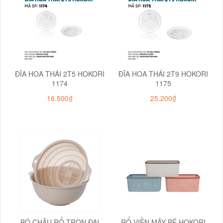
ĐĨA HOA THÁI 2T5 HOKORI
ĐĨA HOA THÁI 2T9 HOKORI
1174
1175
16.500₫
25.200₫
BỘ CHẬU RỔ TRÒN ĐẠI
RỔ VIỀN MÂY BÉ HOKORI