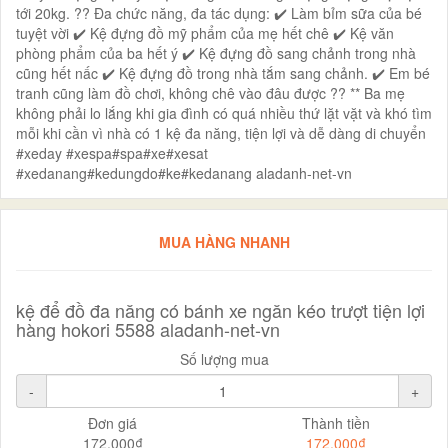
tới 20kg. ?? Đa chức năng, đa tác dụng: ✔️ Làm bỉm sữa của bé
tuyệt vời ✔️ Kệ đựng đồ mỹ phẩm của mẹ hết chê ✔️ Kệ văn
phòng phẩm của ba hết ý ✔️ Kệ đựng đồ sang chảnh trong nhà
cũng hết nấc ✔️ Kệ đựng đồ trong nhà tắm sang chảnh. ✔️ Em bé
tranh cũng làm đồ chơi, không chê vào đâu được ?? ** Ba mẹ
không phải lo lắng khi gia đình có quá nhiều thứ lặt vặt và khó tìm
mỗi khi cần vì nhà có 1 kệ đa năng, tiện lợi và dễ dàng di chuyển
#xeday #xespa#spa#xe#xesat
#xedanang#kedungdo#ke#kedanang aladanh-net-vn
MUA HÀNG NHANH
kệ để đồ đa năng có bánh xe ngăn kéo trượt tiện lợi
hàng hokori 5588 aladanh-net-vn
Số lượng mua
-
+
Đơn giá
Thành tiền
172.000₫
172.000₫