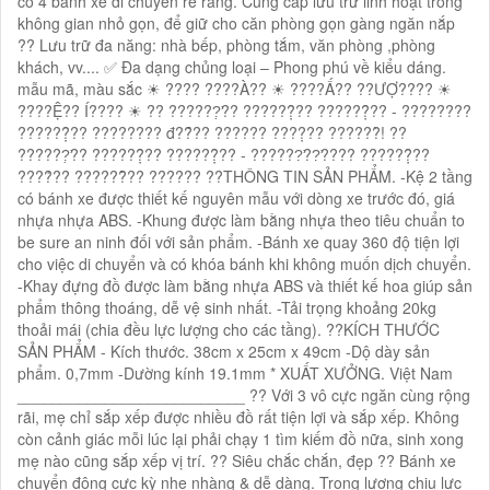
có 4 bánh xe di chuyển rễ ràng. Cung cấp lưu trữ linh hoạt trong
không gian nhỏ gọn, để giữ cho căn phòng gọn gàng ngăn nắp
?? Lưu trữ đa năng: nhà bếp, phòng tắm, văn phòng ,phòng
khách, vv.... ✅ Đa dạng chủng loại – Phong phú về kiểu dáng.
mẫu mã, màu sắc ☀ ???? ????À?? ☀ ????Ấ?? ??ƯỢ???? ☀
????Ệ?? Í???? ☀ ?? ??????̛̣?? ??????̣̂?? ??????̣̂?? - ????????
??????̣̂?? ???????? đ??̂́?? ?????? ????̣?? ??????̀! ??
??????̛̣?? ??????̣̂?? ??????̣̂?? - ??????̛??̛???? ??????̣̂??
????̉?? ??????̂̀?? ?????? ??THÔNG TIN SẢN PHẨM. -Kệ 2 tầng
có bánh xe được thiết kế nguyên mẫu với dòng xe trước đó, giá
nhựa nhựa ABS. -Khung được làm bằng nhựa theo tiêu chuẩn to
be sure an ninh đối với sản phẩm. -Bánh xe quay 360 độ tiện lợi
cho việc di chuyển và có khóa bánh khi không muốn dịch chuyển.
-Khay đựng đồ được làm bằng nhựa ABS và thiết kế hoa giúp sản
phẩm thông thoáng, dễ vệ sinh nhất. -Tải trọng khoảng 20kg
thoải mái (chia đều lực lượng cho các tầng). ??KÍCH THƯỚC
SẢN PHẨM - Kích thước. 38cm x 25cm x 49cm -Dộ dày sản
phẩm. 0,7mm -Dường kính 19.1mm * XUẤT XƯỞNG. Việt Nam
__________________________ ?? Với 3 vô cực ngăn cùng rộng
rãi, mẹ chỉ sắp xếp được nhiều đồ rất tiện lợi và sắp xếp. Không
còn cảnh giác mỗi lúc lại phải chạy 1 tìm kiếm đồ nữa, sinh xong
mẹ nào cũng sắp xếp vị trí. ?? Siêu chắc chắn, đẹp ?? Bánh xe
chuyển động cực kỳ nhẹ nhàng & dễ dàng. Trọng lượng chịu lực