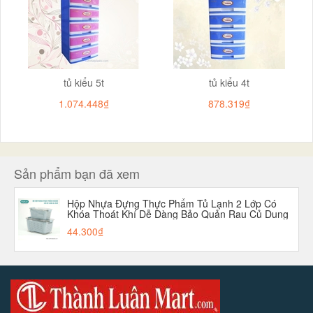
tủ kiểu 5t
tủ kiểu 4t
1.074.448₫
878.319₫
Sản phẩm bạn đã xem
Hộp Nhựa Đựng Thực Phẩm Tủ Lạnh 2 Lớp Có
Khóa Thoát Khí Dễ Dàng Bảo Quản Rau Củ Dung
Tích 1700 MLaladanh-net-vn
44.300₫