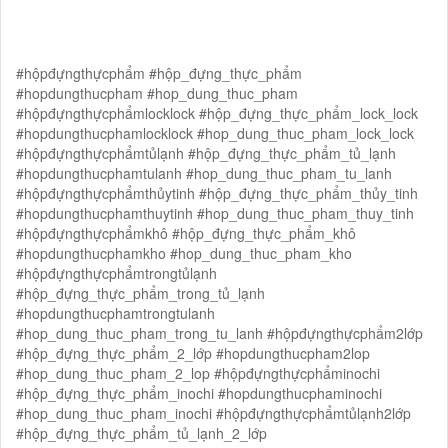
#hộpđựngthựcphẩm #hộp_đựng_thực_phẩm
#hopdungthucpham #hop_dung_thuc_pham
#hộpđựngthựcphẩmlocklock #hộp_đựng_thực_phẩm_lock_lock
#hopdungthucphamlocklock #hop_dung_thuc_pham_lock_lock
#hộpđựngthựcphẩmtủlạnh #hộp_đựng_thực_phẩm_tủ_lạnh
#hopdungthucphamtulanh #hop_dung_thuc_pham_tu_lanh
#hộpđựngthựcphẩmthủytinh #hộp_đựng_thực_phẩm_thủy_tinh
#hopdungthucphamthuytinh #hop_dung_thuc_pham_thuy_tinh
#hộpđựngthựcphẩmkhô #hộp_đựng_thực_phẩm_khô
#hopdungthucphamkho #hop_dung_thuc_pham_kho
#hộpđựngthựcphẩmtrongtủlạnh
#hộp_đựng_thực_phẩm_trong_tủ_lạnh
#hopdungthucphamtrongtulanh
#hop_dung_thuc_pham_trong_tu_lanh #hộpđựngthựcphẩm2lớp
#hộp_đựng_thực_phẩm_2_lớp #hopdungthucpham2lop
#hop_dung_thuc_pham_2_lop #hộpđựngthựcphẩminochi
#hộp_đựng_thực_phẩm_inochi #hopdungthucphaminochi
#hop_dung_thuc_pham_inochi #hộpđựngthựcphẩmtủlạnh2lớp
#hộp_đựng_thực_phẩm_tủ_lạnh_2_lớp