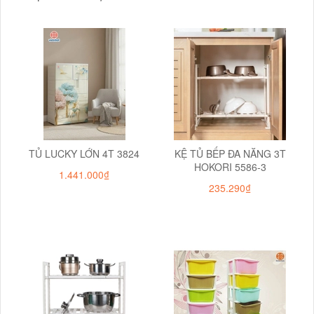
TỦ LUCKY LỚN 4T 3824
KỆ TỦ BẾP ĐA NĂNG 3T
HOKORI 5586-3
1.441.000₫
235.290₫