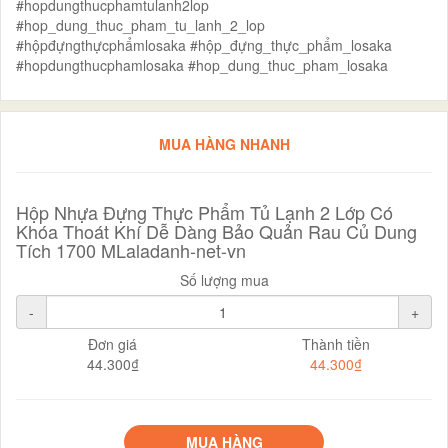
#hopdungthucphamtulanh2lop
#hop_dung_thuc_pham_tu_lanh_2_lop
#hộpđựngthựcphẩmlosaka #hộp_đựng_thực_phẩm_losaka
#hopdungthucphamlosaka #hop_dung_thuc_pham_losaka
MUA HÀNG NHANH
Hộp Nhựa Đựng Thực Phẩm Tủ Lạnh 2 Lớp Có
Khóa Thoát Khí Dễ Dàng Bảo Quản Rau Củ Dung
Tích 1700 MLaladanh-net-vn
Số lượng mua
-
+
Đơn giá
Thành tiền
44.300₫
44.300₫
MUA HÀNG