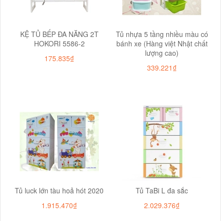
KỆ TỦ BẾP ĐA NĂNG 2T
Tủ nhựa 5 tầng nhiều màu có
HOKORI 5586-2
bánh xe (Hàng việt Nhật chất
lượng cao)
175.835₫
339.221₫
Tủ luck lớn tàu hoả hót 2020
Tủ TaBi L đa sắc
1.915.470₫
2.029.376₫