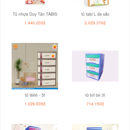
Tủ nhựa Duy Tân TABIS
tủ tabi L đa sắc
1.440.203₫
2.029.376₫
tủ t666 - 5t
tủ bít bé 3t
1.026.939₫
714.150₫