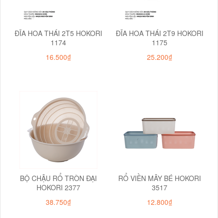
ĐĨA HOA THÁI 2T5 HOKORI
ĐĨA HOA THÁI 2T9 HOKORI
1174
1175
16.500₫
25.200₫
BỘ CHẬU RỔ TRÒN ĐẠI
RỔ VIỀN MÂY BÉ HOKORI
HOKORI 2377
3517
38.750₫
12.800₫