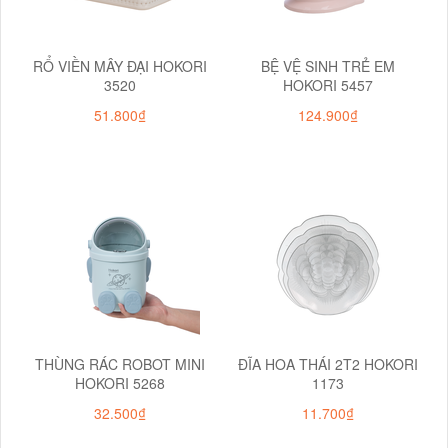
RỔ VIỀN MÂY ĐẠI HOKORI
BỆ VỆ SINH TRẺ EM
3520
HOKORI 5457
51.800₫
124.900₫
THÙNG RÁC ROBOT MINI
ĐĨA HOA THÁI 2T2 HOKORI
HOKORI 5268
1173
32.500₫
11.700₫