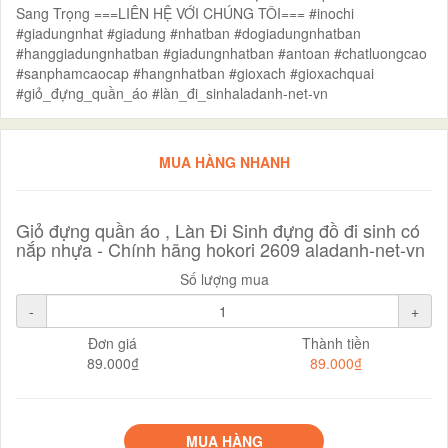
Sang Trọng ===LIÊN HỆ VỚI CHÚNG TÔI=== #inochi
#giadungnhat #giadung #nhatban #dogiadungnhatban
#hanggiadungnhatban #giadungnhatban #antoan #chatluongcao
#sanphamcaocap #hangnhatban #gioxach #gioxachquai
#giỏ_đựng_quần_áo #làn_đi_sinhaladanh-net-vn
MUA HÀNG NHANH
Giỏ đựng quần áo , Làn Đi Sinh đựng đồ đi sinh có
nắp nhựa - Chính hãng hokori 2609 aladanh-net-vn
Số lượng mua
-
+
Đơn giá
Thành tiền
89.000₫
89.000₫
MUA HÀNG