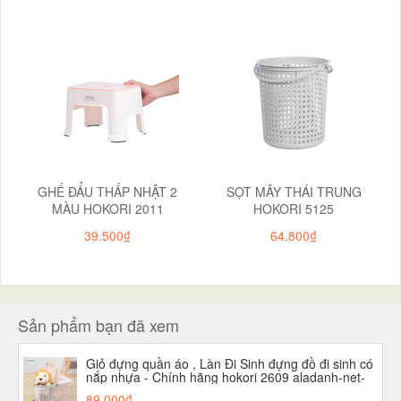
GHẾ ĐẨU THẤP NHẬT 2
SỌT MÂY THÁI TRUNG
MÀU HOKORI 2011
HOKORI 5125
39.500₫
64.800₫
Sản phẩm bạn đã xem
Giỏ đựng quần áo , Làn Đi Sinh đựng đồ đi sinh có
nắp nhựa - Chính hãng hokori 2609 aladanh-net-
vn
89.000₫