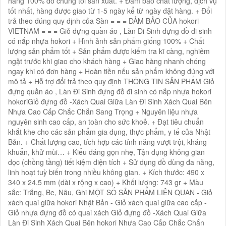
hãng 100% do chúng tôi sản xuất. + Đảm bảo chất lượng, dịch vụ
tốt nhất, hàng được giao từ 1-5 ngày kể từ ngày đặt hàng. + Đổi
trả theo đúng quy định của Sàn = = = ĐẢM BẢO CỦA hokori
VIETNAM = = = Giỏ đựng quần áo , Làn Đi Sinh đựng đồ đi sinh
có nắp nhựa hokori + Hình ảnh sản phẩm giống 100% + Chất
lượng sản phẩm tốt + Sản phẩm được kiểm tra kĩ càng, nghiêm
ngặt trước khi giao cho khách hàng + Giao hàng nhanh chóng
ngay khi có đơn hàng + Hoàn tiền nếu sản phẩm không đúng với
mô tả + Hỗ trợ đổi trả theo quy định THÔNG TIN SẢN PHẨM Giỏ
đựng quần áo , Làn Đi Sinh đựng đồ đi sinh có nắp nhựa hokori
hokoriGiỏ đựng đồ -Xách Quai Giữa Làn Đi Sinh Xách Quai Bên
Nhựa Cao Cấp Chắc Chắn Sang Trọng + Nguyên liệu nhựa
nguyên sinh cao cấp, an toàn cho sức khoẻ. + Đạt tiêu chuẩn
khắt khe cho các sản phẩm gia dụng, thực phẩm, y tế của Nhật
Bản. + Chất lượng cao, tích hợp các tính năng vượt trội, kháng
khuẩn, khử mùi… + Kiểu dáng gọn nhẹ, Tận dụng không gian
dọc (chồng tầng) tiết kiệm diện tích + Sử dụng đồ dùng đa năng,
linh hoạt tuỳ biến trong nhiều không gian. + Kích thước: 490 x
340 x 24.5 mm (dài x rộng x cao) + Khối lượng: 743 gr + Màu
sắc: Trắng, Be, Nâu, Ghi MỘT SỐ SẢN PHẨM LIÊN QUAN - Giỏ
xách quai giữa hokori Nhật Bản - Giỏ xách quai giữa cao cấp -
Giỏ nhựa đựng đồ có quai xách Giỏ đựng đồ -Xách Quai Giữa
Làn Đi Sinh Xách Quai Bên hokori Nhựa Cao Cấp Chắc Chắn