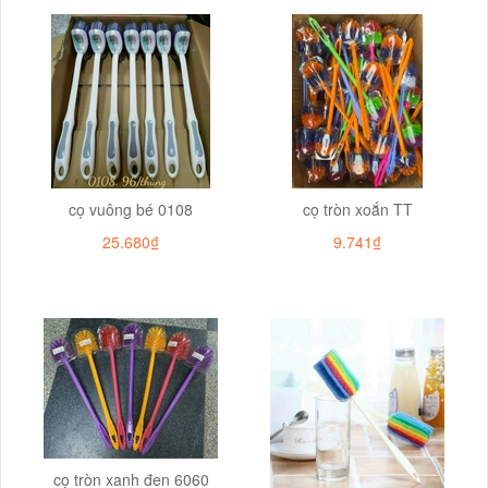
cọ vuông bé 0108
cọ tròn xoắn TT
25.680₫
9.741₫
cọ tròn xanh đen 6060