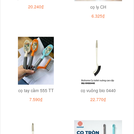
20.240₫
cọ ly CH
6.325₫
cọ tay cầm 555 TT
cọ vuông bio 0440
7.590₫
22.770₫