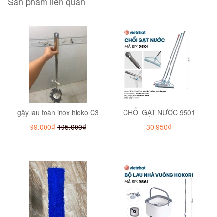
Sản phẩm liên quan
gậy lau toàn inox hioko C3
CHỔI GẠT NƯỚC 9501
99.000₫
195.000₫
30.950₫