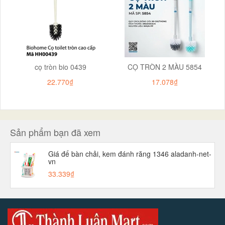
cọ tròn bio 0439
CỌ TRÒN 2 MÀU 5854
22.770₫
17.078₫
Sản phẩm bạn đã xem
Giá để bàn chải, kem đánh răng 1346 aladanh-net-
vn
33.339₫