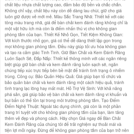
chất liệu nhựa chất lượng cao, đảm bảo độ bền và chắc chắn.
Không chỉ vậy, chất liệu này còn dễ dàng lau chùi, giữ cho giá
luôn giữ được vẻ mới mẻ. Màu Sắc Trang Nhã: Thiết kế với các
tông màu trang nhã, giá để bàn chải kem đánh răng không chỉ là
một vật hữu ích mà còn là điểm nhấn thú vị cho không gian
phòng tắm của bạn. Thiết Kế Nhỏ Gọn, Tiết Kiệm Không Gian:
Với kích thước nhỏ gọn, giá có thể dễ dàng thiết lập gọn trong
mọi không gian phòng tắm. Điều này giúp tối ưu hóa không gian
và tạo ra cảm giác Tinh Tinh. Giữ Bàn Chải và Kem Đánh Răng
Luôn Sạch Sẽ, Đắp Nắp: Thiết kế thông minh với các ngăn riêng
biệt giúp giữ bàn chải và kem đánh răng luôn sạch sẽ, ngăn
chúng tiếp xúc trực tiếp bên bề mặt để tránh tình trạng ô nhiễm
trùng. Công cụ: Bảo Quản Hiệu Quả: Giá giúp bạn tổ chức và
bảo quản bàn chải và kem đánh răng một cách hiệu quả, tránh
tình trạng lạc lõng hay mất mát. Hỗ Trợ Vệ Sinh: Với khả năng
phá sản, giá giúp bảo vệ bàn chải và kem đánh răng vi khuẩn và
bụi bẩn có thể tồn tại trong môi trường phòng tắm. Tạo Điểm
Điểm Nghệ Thuật: Ngoài tác dụng chính, giá còn là một phần
trang trí tuyệt vời cho không gian phòng tắm của bạn, làm tăng
thêm vẻ đẹp và phong cách. Hãy chọn Giá ngay để Bàn Chải
Kem Đánh Răng của chúng tôi để trải nghiệm sự thoải mái và
tiện lợi mỗi ngày. Đừng để không gian phòng tắm của bạn trở nên