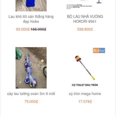
Lau khô 60 cán thẳng hàng
BỘ LAU NHÀ VUÔNG
đẹp hioko
HOKORI 9561
93.000₫
166.000₫
338.800₫
cây lau tường ovan 3m tt mới
cọ tròn mega home
75.000₫
17.078₫