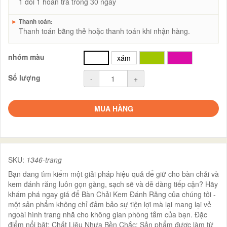
1 đổi 1 hoàn trả trong 30 ngày
►
Thanh toán:
Thanh toán bằng thẻ hoặc thanh toán khi nhận hàng.
nhóm màu
trắng
xám
xanh
hồng
Số lượng
-
+
MUA HÀNG
SKU:
1346-trang
Bạn đang tìm kiếm một giải pháp hiệu quả để giữ cho bàn chải và
kem đánh răng luôn gọn gàng, sạch sẽ và dễ dàng tiếp cận? Hãy
khám phá ngay giá để Bàn Chải Kem Đánh Răng của chúng tôi -
một sản phẩm không chỉ đảm bảo sự tiện lợi mà lại mang lại vẻ
ngoài hình trang nhã cho không gian phòng tắm của bạn. Đặc
điểm nổi bật: Chất Liệu Nhựa Bền Chắc: Sản phẩm được làm từ