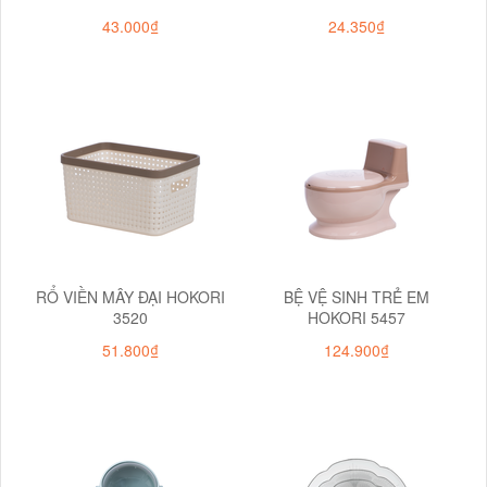
43.000₫
24.350₫
RỔ VIỀN MÂY ĐẠI HOKORI
BỆ VỆ SINH TRẺ EM
3520
HOKORI 5457
51.800₫
124.900₫