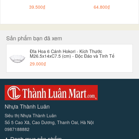
39.500₫
64.800₫
Sản phẩm bạn đã xem
Đĩa Hoa 6 Cánh Hokori - Kích Thước
M26.5x14xC7.5 (cm) - Độc Đáo và Tinh Tế
aladanh-net-vn
29.000₫
Nhựa Thành Luân
Siêu thị Nhựa Thành Luân
Số 5 Cao Xã, Cao Dương, Thanh Oai, Hà Nội
0987188882
Danh mục sản phẩm