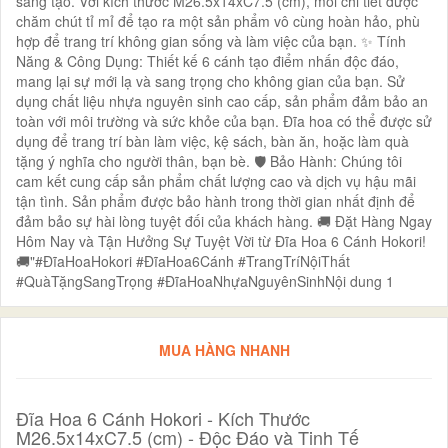
sáng tạo. Với kích thước M26.5x14xC7.5 (cm), mỗi chi tiết được
chăm chút tỉ mỉ để tạo ra một sản phẩm vô cùng hoàn hảo, phù
hợp để trang trí không gian sống và làm việc của bạn. ✨ Tính
Năng & Công Dụng: Thiết kế 6 cánh tạo điểm nhấn độc đáo,
mang lại sự mới lạ và sang trọng cho không gian của bạn. Sử
dụng chất liệu nhựa nguyên sinh cao cấp, sản phẩm đảm bảo an
toàn với môi trường và sức khỏe của bạn. Đĩa hoa có thể được sử
dụng để trang trí bàn làm việc, kệ sách, bàn ăn, hoặc làm quà
tặng ý nghĩa cho người thân, bạn bè. 🛡️ Bảo Hành: Chúng tôi
cam kết cung cấp sản phẩm chất lượng cao và dịch vụ hậu mãi
tận tình. Sản phẩm được bảo hành trong thời gian nhất định để
đảm bảo sự hài lòng tuyệt đối của khách hàng. 🚚 Đặt Hàng Ngay
Hôm Nay và Tận Hưởng Sự Tuyệt Vời từ Đĩa Hoa 6 Cánh Hokori!
🚚"#ĐĩaHoaHokori #ĐĩaHoa6Cánh #TrangTríNộiThất
#QuàTặngSangTrọng #ĐĩaHoaNhựaNguyênSinhNội dung 1
MUA HÀNG NHANH
Đĩa Hoa 6 Cánh Hokori - Kích Thước
M26.5x14xC7.5 (cm) - Độc Đáo và Tinh Tế