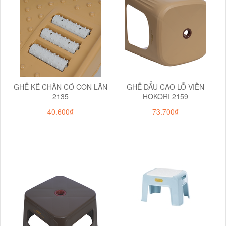
GHẾ KÊ CHÂN CÓ CON LĂN
GHẾ ĐẨU CAO LỖ VIỀN
2135
HOKORI 2159
40.600₫
73.700₫