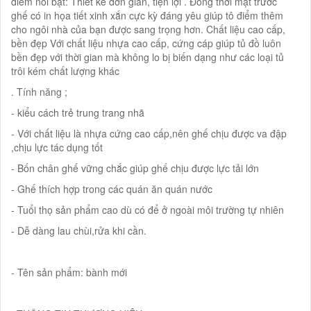
điểm nổi bật: Thiết kế đơn giản, tiện lợi . Đồng thời mặt trước
ghế có in họa tiết xinh xắn cực kỳ đáng yêu giúp tô điểm thêm
cho ngôi nhà của bạn được sang trọng hơn. Chất liệu cao cấp,
bền đẹp Với chất liệu nhựa cao cấp, cứng cáp giúp tủ đồ luôn
bền đẹp với thời gian mà không lo bị biến dạng như các loại tủ
trôi kém chất lượng khác
. Tính năng ;
- kiểu cách trẻ trung trang nhã
- Với chất liệu là nhựa cứng cao cấp,nên ghế chịu được va đập
,chịu lực tác dụng tốt
- Bốn chân ghế vững chắc giúp ghế chịu được lực tải lớn
- Ghế thích hợp trong các quán ăn quán nước
- Tuổi thọ sản phẩm cao dù có để ở ngoài môi trường tự nhiên
- Dễ dàng lau chùi,rửa khi cần.
- Tên sản phẩm: bành mới