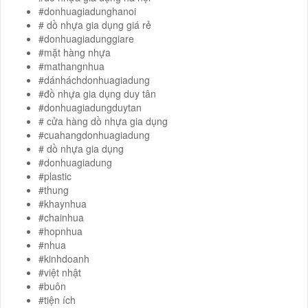
#donhuagiadunghanoi
# dồ nhựa gia dụng giá rẻ
#donhuagiadunggiare
#mặt hàng nhựa
#mathangnhua
#dánháchdonhuagiadung
#đồ nhựa gia dụng duy tân
#donhuagiadungduytan
# cửa hàng dồ nhựa gia dụng
#cuahangdonhuagiadung
# dồ nhựa gia dụng
#donhuagiadung
#plastic
#thung
#khaynhua
#chainhua
#hopnhua
#nhua
#kinhdoanh
#việt nhật
#buôn
#tiện ích