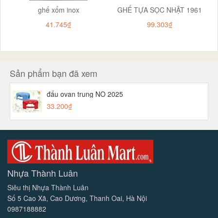
ghế xổm inox
GHẾ TỰA SỌC NHẬT 1961
41.745₫
99.303₫
Sản phẩm bạn đã xem
đẩu ovan trung NO 2025
33.200₫
Nhựa Thành Luân
Siêu thị Nhựa Thành Luân
Số 5 Cao Xã, Cao Dương, Thanh Oai, Hà Nội
0987188882