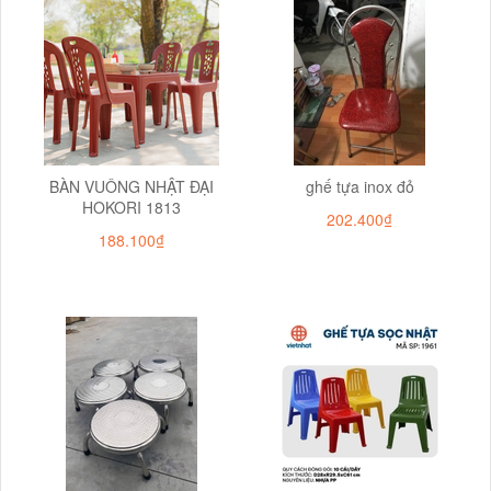
BÀN VUÔNG NHẬT ĐẠI
ghế tựa inox đỏ
HOKORI 1813
202.400₫
188.100₫