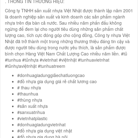
. THÔNG TIN THƯƠNG HIỆU:
Công ty TNHH sản xuất nhựa Việt Nhật được thành lập năm 2001
là doanh nghiệp sản xuất và kinh doanh các sản phẩm ngành
nhựa trên địa bàn cả nước. Sau nhiều năm phấn đấu không
ngừng để đem lại cho người tiêu dùng những sản phẩm chất
lượng cao, tích cực đóng góp cho cộng đồng, Công ty nhựa Việt
Nhật đã trở thành một trong những thương thiệu đáng tin cậy và
được người tiêu dùng trong nước yêu thích, là sản phẩm được
bình chọn Hàng Việt Nam Chất Lượng Cao nhiều năm liền. #tủ
#tunhua #tủnhựa #vietnhat #việtnhật #tunhuavietnhat
#tủnhựaviệtnhật #tunhuatreem
#donhuagiadunggiảechatluongcao
#đồ nhựa gia dụng giá rẻ chất lương cao
# thau nhựa
#thaunhua
#thùng nhựa
#sản xuất nhựa
#sanxuatnhua
#vietnhatplastic
#donhuagiadungvietnhat
#đồ nhựa gia dụng việt nhật
#đồ nhựa gia dụng hà nội