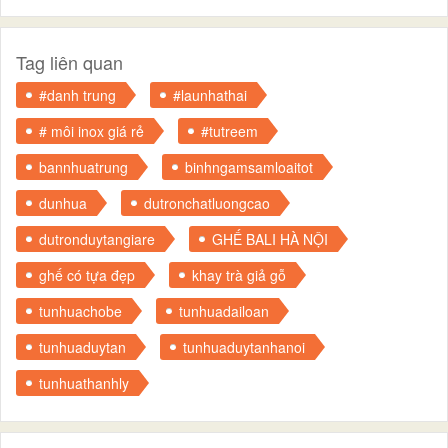
Tag liên quan
#danh trung
#launhathai
# môi inox giá rẻ
#tutreem
bannhuatrung
binhngamsamloaitot
dunhua
dutronchatluongcao
dutronduytangiare
GHẾ BALI HÀ NỘI
ghế có tựa đẹp
khay trà giả gỗ
tunhuachobe
tunhuadailoan
tunhuaduytan
tunhuaduytanhanoi
tunhuathanhly