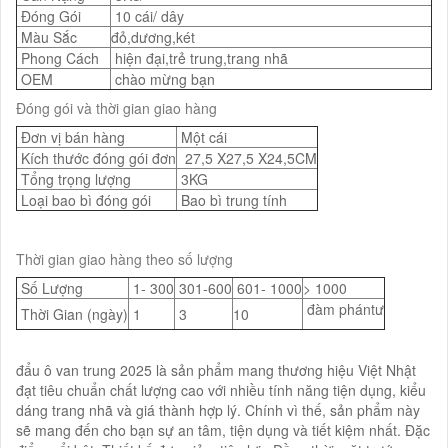
Đóng Gói
10 cái/ dây
Màu Sắc
đỏ,dương,két
Phong Cách
hiện đại,trẻ trung,trang nhã
OEM
chào mừng bạn
Đóng gói và thời gian giao hàng
Đơn vị bán hàng
Một cái
Kích thước đóng gói đơn
27,5 X27,5 X24,5CM
Tổng trọng lượng
3KG
Loại bao bì đóng gói
Bao bì trung tính
Thời gian giao hàng theo số lượng
Số Lượng
1- 300
301-600
601- 1000
> 1000
đàm phántư
Thời Gian (ngày)
1
3
10
đẩu ô van trung 2025 là sản phẩm mang thương hiệu Việt Nhật
đạt tiêu chuẩn chất lượng cao với nhiều tính năng tiện dụng, kiểu
dáng trang nhã và giá thành hợp lý. Chính vì thế, sản phẩm này
sẽ mang đến cho bạn sự an tâm, tiện dụng và tiết kiệm nhất. Đặc