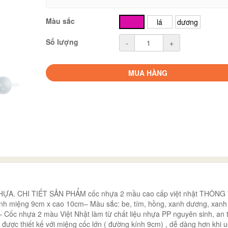
Màu sắc
hồng
lá
dương
Số lượng
-
+
MUA HÀNG
NHỰA. CHI TIẾT SẢN PHẨM cốc nhựa 2 mầu cao cấp việt nhật THÔNG
ính miệng 9cm x cao 10cm– Màu sắc: be, tím, hồng, xanh dương, xanh
 Cốc nhựa 2 màu Việt Nhật làm từ chất liệu nhựa PP nguyên sinh, an 
 được thiết kế với miệng cốc lớn ( đường kính 9cm) , dễ dàng hơn khi 