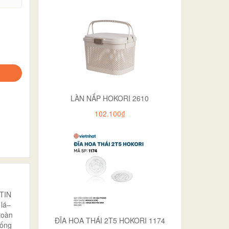
LÀN NẮP HOKORI 2610
102.100₫
 TIN
 lá–
toàn
ĐĨA HOA THÁI 2T5 HOKORI 1174
uống