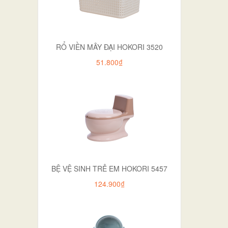
RỔ VIỀN MÂY ĐẠI HOKORI 3520
51.800₫
BỆ VỆ SINH TRẺ EM HOKORI 5457
124.900₫