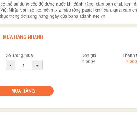
n có thể sủ dụng cốc để đựng nước khi đánh răng, cắm bàn chải, kem 
iệt Nhật với thiết kế mới mix 2 màu tông pastel xinh xắn, quai cầm c
 thực trong đời sống hằng ngày của bạnaladanh-net-vn
MUA HÀNG NHANH
Số lượng mua
Đơn giá
Thành t
7.500₫
7.50
-
+
MUA HÀNG