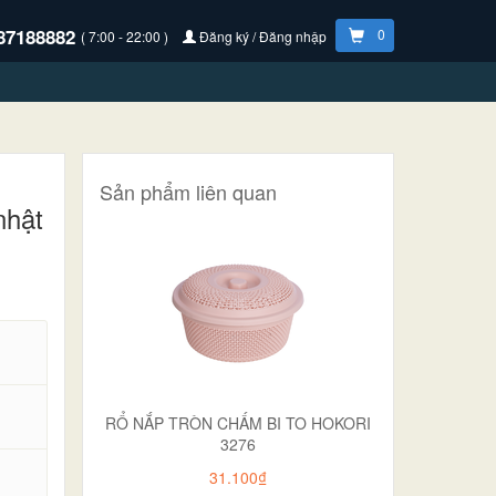
87188882
0
( 7:00 - 22:00 )
Đăng ký / Đăng nhập
Sản phẩm liên quan
nhật
RỔ NẮP TRÒN CHẤM BI TO HOKORI
3276
31.100₫
.