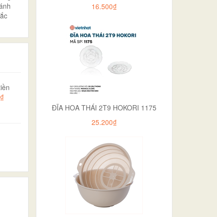
đánh
16.500₫
hắc
iền
0₫
ĐĨA HOA THÁI 2T9 HOKORI 1175
25.200₫