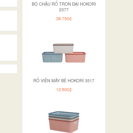
BỘ CHẬU RỔ TRÒN ĐẠI HOKORI
2377
38.750₫
RỔ VIỀN MÂY BÉ HOKORI 3517
12.800₫