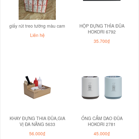
giấy rút treo tường màu cam
HỘP ĐỰNG THÌA ĐŨA
HOKORI 6792
Liên hệ
35.700₫
KHAY ĐỰNG THIA ĐŨA,GIA
ỐNG CẮM DAO ĐŨA
VỊ ĐA NĂNG 5633
HOKORI 2781
56.000₫
45.000₫