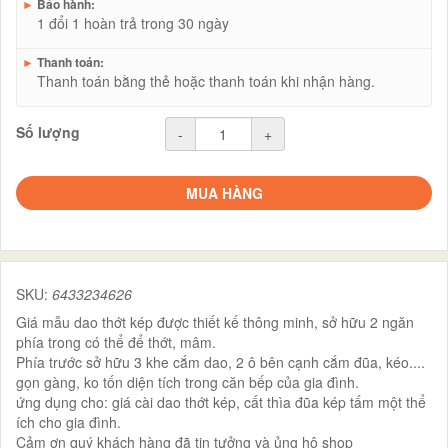
►
Bảo hành:
1 đổi 1 hoàn trả trong 30 ngày
►
Thanh toán:
Thanh toán bằng thẻ hoặc thanh toán khi nhận hàng.
Số lượng
-
+
MUA HÀNG
SKU:
6433234626
Giá mẫu dao thớt kép được thiết kế thông minh, sở hữu 2 ngăn
phía trong có thể để thớt, mâm.
Phía trước sở hữu 3 khe cắm dao, 2 ô bên cạnh cắm đũa, kéo....
gọn gàng, ko tốn diện tích trong căn bếp của gia đình.
ứng dụng cho: giá cài dao thớt kép, cất thìa đũa kép tấm một thể
ích cho gia đình.
Cảm ơn quý khách hàng đã tin tưởng và ủng hộ shop