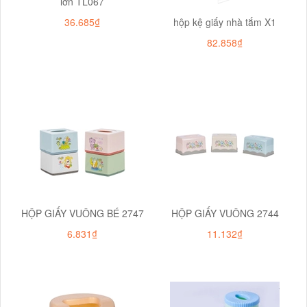
lớn TL067
36.685₫
hộp kệ giấy nhà tắm X1
82.858₫
HỘP GIẤY VUÔNG BÉ 2747
HỘP GIẤY VUÔNG 2744
6.831₫
11.132₫