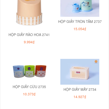
HỘP GIẤY TRÒN TĂM 2737
15.054₫
HỘP GIẤY RÀO HOA 2741
9.994₫
HỘP GIẤY CỪU 2735
HỘP GIẤY MÂY 2734
10.373₫
14.927₫